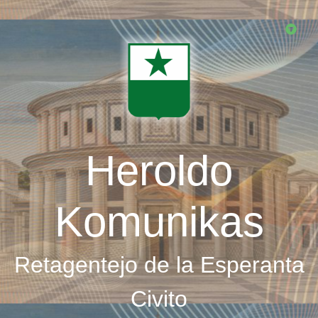
Skip
to
main
content
Heroldo
Komunikas
Retagentejo de la Esperanta
Civito