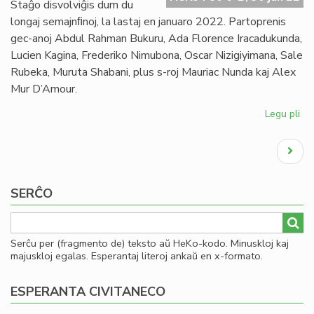
Staĝo disvolviĝis dum du
de
longaj semajnﬁnoj, la lastaj en januaro 2022. Partoprenis
Es
gec-anoj Abdul Rahman Bukuru, Ada Florence Iracadukunda,
Lucien Kagina, Frederiko Nimubona, Oscar Nizigiyimana, Sale
Rubeka, Muruta Shabani, plus s-roj Mauriac Nunda kaj Alex
Mur D’Amour.
Legu pli
pri
Su
Pagination
la
Next
se
page
Afr
un
SERĈO
en
pr
Do
Serĉu per (fragmento de) teksto aŭ HeKo-kodo. Minuskloj kaj
majuskloj egalas. Esperantaj literoj ankaŭ en x-formato.
ESPERANTA CIVITANECO