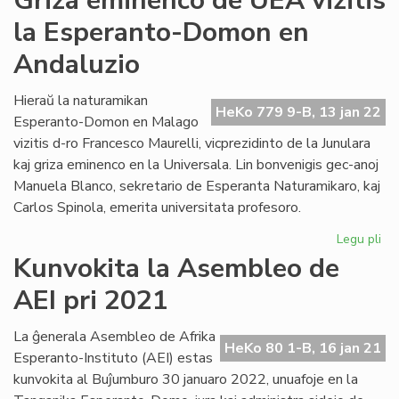
Griza eminenco de UEA vizitis
Un
la Esperanto-Domon en
pr
fen
Andaluzio
en
sia
Hieraŭ la naturamikan
int
HeKo 779 9-B, 13 jan 22
Esperanto-Domon en Malago
vizitis d-ro Francesco Maurelli, vicprezidinto de la Junulara
kaj griza eminenco en la Universala. Lin bonvenigis gec-anoj
Manuela Blanco, sekretario de Esperanta Naturamikaro, kaj
Carlos Spinola, emerita universitata profesoro.
Legu pli
pri
Gri
Kunvokita la Asembleo de
em
AEI pri 2021
de
UE
vizi
La ĝenerala Asembleo de Afrika
HeKo 80 1-B, 16 jan 21
la
Esperanto-Instituto (AEI) estas
Es
kunvokita al Buĵumburo 30 januaro 2022, unuafoje en la
Do