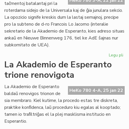
HeKo 780 3-A, 22 jan 22
de
taĉmentoj batalantaj pri la
"Li
roterdama sidejo de la Universala kaj de ĝia junulara sekcio.
Mo
La opozicio signife kreskis dum la lastaj semajnoj, precipe
pro la subteno de d-ro Francois Lo Jacomo (interalie
sekretario de la Akademio de Esperanto, kies adreso situas
ankaŭ en Nieuwe Binnenweg 176, tiel ke AdE ŝajnas nur
subkomitato de UEA).
Legu pli
pri
TE
La Akademio de Esperanto
ne
trione renovigota
ko
la
ve
La Akademio de Esperanto
HeKo 780 4-A, 25 jan 22
de
baldaŭ renovigos trionon de
la
sia membraro. Kiel kutime, la procedo estas tre diskreta,
UE
praktike konﬁdenca, laŭ proceduro kiu egalas al kooptado;
do
tamen io traﬁltriĝas el la plej masklisma institucio en
Esperantio.