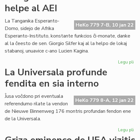
helpe al AEI
po
dir
Ro
La Tanganika Esperanto-
HeKo 779 7-B, 10 jan 22
pri
Domo, sidejo de Afrika
bib
Esperanto-Instituto, konstante funkcios ĉi-monate, danke
al la ĉeesto de sen. Giorgio Silfer kaj al la helpo de lokaj
stabanoj, unuavice c-ano Lucien Kagina.
Legu pli
pri
Gio
La Universala profunde
Sil
fendita en sia interno
en
Bu
he
Ĵusa voĉdono pri eventuala
HeKo 779 8-A, 12 jan 22
al
referendumo rilate la vendon
AE
de Nieuwe Binnenweg 176 montris profundan fendon ene
de la Universala.
Legu pli
pri
La