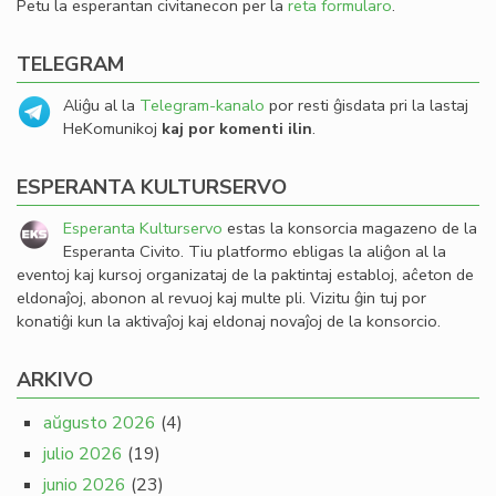
Petu la esperantan civitanecon per la
reta formularo
.
TELEGRAM
Aliĝu al la
Telegram-kanalo
por resti ĝisdata pri la lastaj
HeKomunikoj
kaj por komenti ilin
.
ESPERANTA KULTURSERVO
Esperanta Kulturservo
estas la konsorcia magazeno de la
Esperanta Civito. Tiu platformo ebligas la aliĝon al la
eventoj kaj kursoj organizataj de la paktintaj establoj, aĉeton de
eldonaĵoj, abonon al revuoj kaj multe pli. Vizitu ĝin tuj por
konatiĝi kun la aktivaĵoj kaj eldonaj novaĵoj de la konsorcio.
ARKIVO
aŭgusto 2026
(4)
julio 2026
(19)
junio 2026
(23)