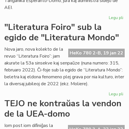
Tanganika Esperanto-Domo, jura kaj administra sidejo de
en
AEI.
An
Legu pli
pri
Ku
"Literatura Foiro" sub la
la
egido de "Literatura Mondo"
As
de
AE
Nova jaro, nova kolekto de la
HeKo 780 2-B, 19 jan 22
pri
revuo “Literatura Foiro”: jam
20
akurate la 53a sinsekve kaj senpaŭze (nuna numero: 315,
februaro 2022). Ĉi-foje sub la egido de “Literatura Mondo”:
beletra kaj eldona fenomeno plej grava por nia kulturo, inter
la diversaj jubileoj de 2022 (ekz. Moliere).
Legu pli
pri
"Li
TEJO ne kontraŭas la vendon
Foi
de la UEA-domo
su
la
eg
Iom post iom diﬁniĝas la