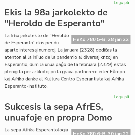
Legu pli
pri
La
Ekis la 98a jarkolekto de
Ak
"Heroldo de Esperanto"
de
Es
tri
La 98a jarkolekto de “Heroldo
HeKo 780 5-B, 28 jan 22
re
de Esperanto” ekis per du
aparte interesaj numeroj. La januara (2328) dediĉas la
atenton al la inﬂuo de la pandemio al diversaj krizoj en
Esperantio, dum la unua paĝo de la februara (2329) estas
plenigita per artikoloj pri la grava partnereco inter Eŭropo
kaj Afriko danke al Kultura Centro Esperantista kaj Afrika
Esperanto-Instituto.
Legu pli
pri
Eki
Sukcesis la sepa AfrES,
la
unuafoje en propra Domo
98
jar
de
La sepa Afrika Esperantologia
HeKo 780 6-B, 30 jan 22
"H