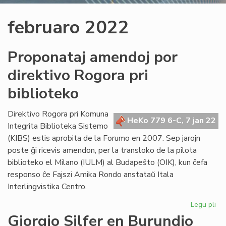
februaro 2022
Proponataj amendoj por
direktivo Rogora pri
biblioteko
Direktivo Rogora pri Komuna
HeKo 779 6-C, 7 jan 22
Integrita Biblioteka Sistemo
(KIBS) estis aprobita de la Forumo en 2007. Sep jarojn
poste ĝi ricevis amendon, per la transloko de la pilota
biblioteko el Milano (IULM) al Budapeŝto (OIK), kun ĉefa
responso ĉe Fajszi Amika Rondo anstataŭ Itala
Interlingvistika Centro.
Legu pli
pri
Pr
Giorgio Silfer en Burundio
am