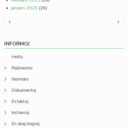
februaro 2025
(26)
januaro 2025
(26)
Pagination
Antaŭa
Next
paĝo
page
INFORMOJ
HeKo
Raŭmismo
Normaro
Dokumentoj
Establoj
Instancoj
En aliaj lingvoj