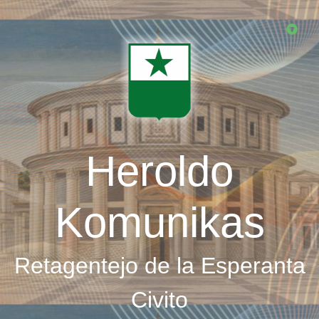
Skip
to
main
content
Heroldo
Komunikas
Retagentejo de la Esperanta
Civito