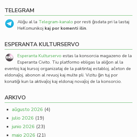
TELEGRAM
Aliĝu al la
Telegram-kanalo
por resti ĝisdata pri la lastaj
HeKomunikoj
kaj por komenti ilin
.
ESPERANTA KULTURSERVO
Esperanta Kulturservo
estas la konsorcia magazeno de la
Esperanta Civito. Tiu platformo ebligas la aliĝon al la
eventoj kaj kursoj organizataj de la paktintaj establoj, aĉeton de
eldonaĵoj, abonon al revuoj kaj multe pli. Vizitu ĝin tuj por
konatiĝi kun la aktivaĵoj kaj eldonaj novaĵoj de la konsorcio.
ARKIVO
aŭgusto 2026
(4)
julio 2026
(19)
junio 2026
(23)
majo 2026
(21)