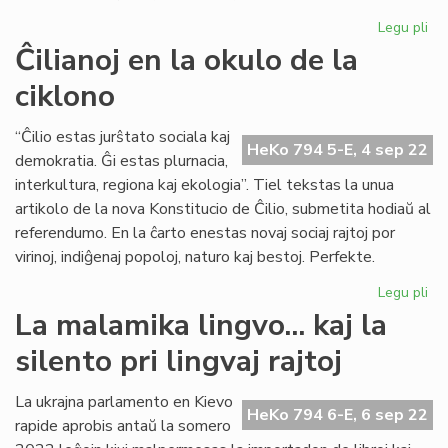
Legu pli
pri
Ĉu
Ĉilianoj en la okulo de la
nu
ciklono
du
da
SA
“Ĉilio estas jurŝtato sociala kaj
HeKo 794 5-E, 4 sep 22
an
demokratia. Ĝi estas plurnacia,
en
interkultura, regiona kaj ekologia”. Tiel tekstas la unua
20
artikolo de la nova Konstitucio de Ĉilio, submetita hodiaŭ al
referendumo. En la ĉarto enestas novaj sociaj rajtoj por
virinoj, indiĝenaj popoloj, naturo kaj bestoj. Perfekte.
Legu pli
pri
Ĉil
La malamika lingvo... kaj la
en
silento pri lingvaj rajtoj
la
ok
de
La ukrajna parlamento en Kievo
HeKo 794 6-E, 6 sep 22
la
rapide aprobis antaŭ la somero
cik