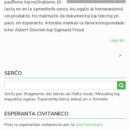
paciﬁsmo kaj neŭtralismo (ĉi-
nu
lasta ne en la zamenhofa senco, kiu egalis al homaranismo)
oni produktis tro malmulte da dokumentoj kaj tekstoj pri
paco, en esperanto. Interalie mankas la fama korespondado
inter Albert Einstein kaj Sigmund Freud.
Legu pli
pri
"Ki
Pagination
mil
Next
de
page
Ein
kaj
SERĈO
Fr
nu
en
Serĉu per (fragmento de) teksto aŭ HeKo-kodo. Minuskloj kaj
es
majuskloj egalas. Esperantaj literoj ankaŭ en x-formato.
ESPERANTA CIVITANECO
Petu la esperantan civitanecon per la
reta formularo
.