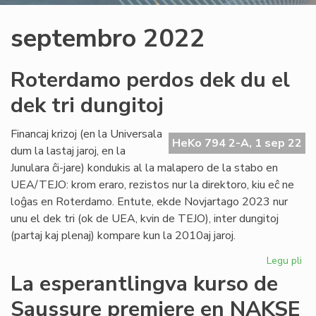
septembro 2022
Roterdamo perdos dek du el
dek tri dungitoj
Financaj krizoj (en la Universala
HeKo 794 2-A, 1 sep 22
dum la lastaj jaroj, en la
Junulara ĉi-jare) kondukis al la malapero de la stabo en
UEA/TEJO: krom eraro, rezistos nur la direktoro, kiu eĉ ne
loĝas en Roterdamo. Entute, ekde Novjartago 2023 nur
unu el dek tri (ok de UEA, kvin de TEJO), inter dungitoj
(partaj kaj plenaj) kompare kun la 2010aj jaroj.
Legu pli
pri
Ro
La esperantlingva kurso de
pe
Saussure premiere en NAKSE
de