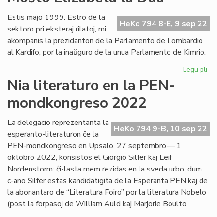
po
"Li
Estis majo 1999. Estro de la
HeKo 794 8-E, 9 sep 22
Foi
sektoro pri eksteraj rilatoj, mi
20
akompanis la prezidanton de la Parlamento de Lombardio
al Kardifo, por la inaŭguro de la unua Parlamento de Kimrio.
Legu pli
pri
Re
Nia literaturo en la PEN-
pri
mondkongreso 2022
Ŝia
Re
Mo
La delegacio reprezentanta la
HeKo 794 9-B, 10 sep 22
Eli
esperanto-literaturon ĉe la
la
PEN-mondkongreso en Upsalo, 27 septembro — 1
Du
oktobro 2022, konsistos el Giorgio Silfer kaj Leif
Nordenstorm: ĉi-lasta mem rezidas en la sveda urbo, dum
c-ano Silfer estas kandidatigita de la Esperanta PEN kaj de
la abonantaro de “Literatura Foiro” por la literatura Nobelo
(post la forpasoj de William Auld kaj Marjorie Boulto