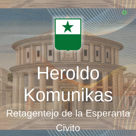
Skip
to
main
content
Heroldo
Komunikas
Retagentejo de la Esperanta
Civito