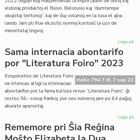
2022 leĝojn kiuj malpermesas la importadon de libroj kaj
eldonaj produktoj el Rusio, Belorusio kaj “dumtempe
okupitaj teritorioj”, kaj de ĉiuj volumoj en la rusa el ajna
lando. Jam pli frue ekzistis normoj kontraŭ la uzo de
minoritataj lingvoj.
Legu pli
pri
La
Sama internacia abontarifo
ma
por "Literatura Foiro" 2023
lin
kaj
la
Kooperativo de Literatura Foiro
HeKo 794 7-B, 7 sep 22
sil
ne intencas altigi la internacian
pri
abontarifon por la fama kultura revuo “Literatura Foiro”: ĝi
lin
restos 56,- svisaj frankoj, por ses numeroj jare po 64 paĝoj,
raj
akurate aperontaj.
Legu pli
pri
Sa
Rememore pri Ŝia Reĝina
int
Moŝto Elizabeta la Dua
abo