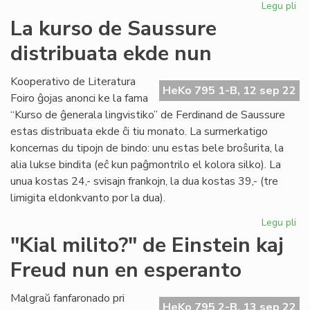
Legu pli
pri
Ni
La kurso de Saussure
lit
distribuata ekde nun
en
la
PE
Kooperativo de Literatura
HeKo 795 1-B, 12 sep 22
mo
Foiro ĝojas anonci ke la fama
20
“Kurso de ĝenerala lingvistiko” de Ferdinand de Saussure
estas distribuata ekde ĉi tiu monato. La surmerkatigo
koncernas du tipojn de bindo: unu estas bele broŝurita, la
alia lukse bindita (eĉ kun paĝmontrilo el kolora silko). La
unua kostas 24,- svisajn frankojn, la dua kostas 39,- (tre
limigita eldonkvanto por la dua).
Legu pli
pri
La
"Kial milito?" de Einstein kaj
ku
Freud nun en esperanto
de
Sa
dis
Malgraŭ fanfaronado pri
HeKo 795 2-B, 13 sep 22
ek