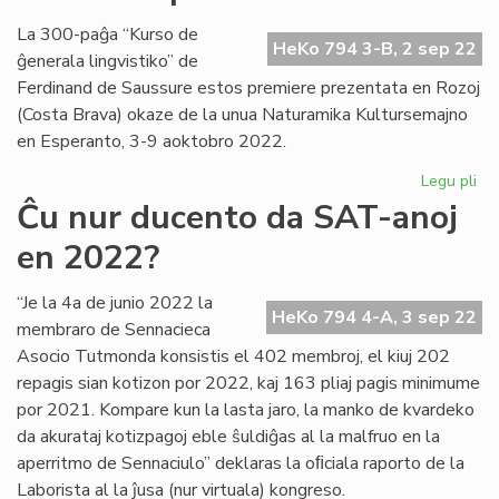
du
el
La 300-paĝa “Kurso de
HeKo 794 3-B, 2 sep 22
de
ĝenerala lingvistiko” de
tri
Ferdinand de Saussure estos premiere prezentata en Rozoj
dun
(Costa Brava) okaze de la unua Naturamika Kultursemajno
en Esperanto, 3-9 aoktobro 2022.
Legu pli
pri
La
Ĉu nur ducento da SAT-anoj
es
en 2022?
ku
de
Sa
“Je la 4a de junio 2022 la
HeKo 794 4-A, 3 sep 22
pr
membraro de Sennacieca
en
Asocio Tutmonda konsistis el 402 membroj, el kiuj 202
NA
repagis sian kotizon por 2022, kaj 163 pliaj pagis minimume
por 2021. Kompare kun la lasta jaro, la manko de kvardeko
da akurataj kotizpagoj eble ŝuldiĝas al la malfruo en la
aperritmo de Sennaciulo” deklaras la oﬁciala raporto de la
Laborista al la ĵusa (nur virtuala) kongreso.