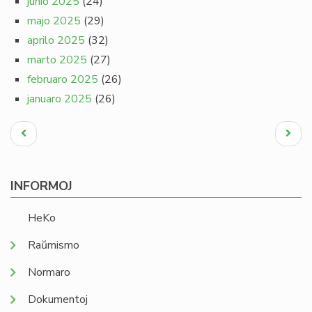
junio 2025
(24)
majo 2025
(29)
aprilo 2025
(32)
marto 2025
(27)
februaro 2025
(26)
januaro 2025
(26)
Pagination
Antaŭa
Next
paĝo
page
INFORMOJ
HeKo
Raŭmismo
Normaro
Dokumentoj