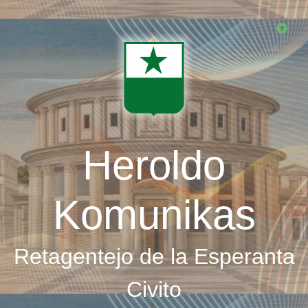
Skip
to
main
content
Heroldo
Komunikas
Retagentejo de la Esperanta
Civito