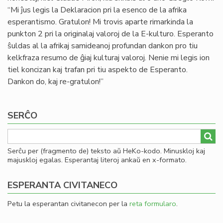
“Mi ĵus legis la Deklaracion pri la esenco de la afrika
esperantismo. Gratulon! Mi trovis aparte rimarkinda la
punkton 2 pri la originalaj valoroj de la E-kulturo. Esperanto
ŝuldas al la afrikaj samideanoj profundan dankon pro tiu
kelkfraza resumo de ĝiaj kulturaj valoroj. Nenie mi legis ion
tiel koncizan kaj trafan pri tiu aspekto de Esperanto.
Dankon do, kaj re-gratulon!”
SERĈO
Serĉu per (fragmento de) teksto aŭ HeKo-kodo. Minuskloj kaj
majuskloj egalas. Esperantaj literoj ankaŭ en x-formato.
ESPERANTA CIVITANECO
Petu la esperantan civitanecon per la
reta formularo
.