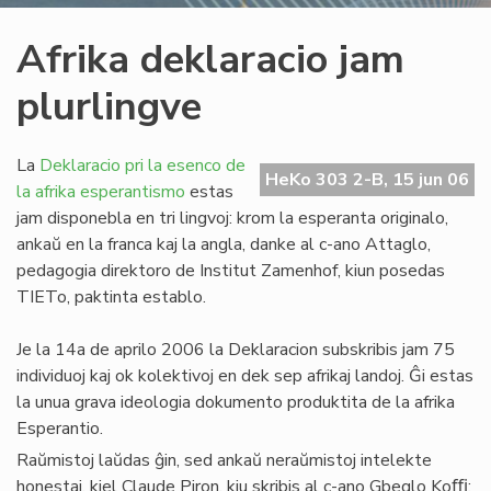
Afrika deklaracio jam
plurlingve
La
Deklaracio pri la esenco de
HeKo 303 2-B, 15 jun 06
la afrika esperantismo
estas
jam disponebla en tri lingvoj: krom la esperanta originalo,
ankaŭ en la franca kaj la angla, danke al c-ano Attaglo,
pedagogia direktoro de Institut Zamenhof, kiun posedas
TIETo, paktinta establo.
Je la 14a de aprilo 2006 la Deklaracion subskribis jam 75
individuoj kaj ok kolektivoj en dek sep afrikaj landoj. Ĝi estas
la unua grava ideologia dokumento produktita de la afrika
Esperantio.
Raŭmistoj laŭdas ĝin, sed ankaŭ neraŭmistoj intelekte
honestaj, kiel Claude Piron, kiu skribis al c-ano Gbeglo Koﬃ: