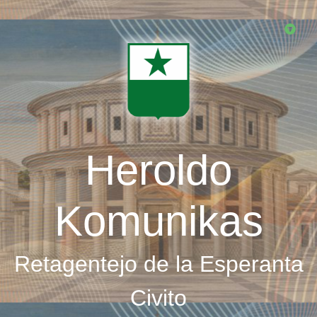
Skip
to
main
content
Heroldo
Komunikas
Retagentejo de la Esperanta
Civito