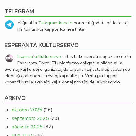
TELEGRAM
Aliĝu al la
Telegram-kanalo
por resti ĝisdata pri la lastaj
HeKomunikoj
kaj por komenti ilin
.
ESPERANTA KULTURSERVO
Esperanta Kulturservo
estas la konsorcia magazeno de la
Esperanta Civito. Tiu platformo ebligas la aliĝon al la
eventoj kaj kursoj organizataj de la paktintaj establoj, aĉeton de
eldonaĵoj, abonon al revuoj kaj multe pli. Vizitu ĝin tuj por
konatiĝi kun la aktivaĵoj kaj eldonaj novaĵoj de la konsorcio.
ARKIVO
oktobro 2025
(26)
septembro 2025
(29)
aŭgusto 2025
(37)
julio 2025
(26)