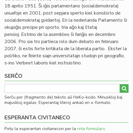
18 aprilo 1951. Ŝi iĝis parlamentano (socialdemokrata)
unuafoje en 2001, post sepjara sperto kiel konsilisto de
socialdemokrataj gvidantoj. En la nederlanda Parlamento ŝi
okupiĝis precipe pri sporto, tria aĝo kaj ŝtataj
pensioj. Estrino de la asembleo ŝi fariĝis en decembro
2006. Pro sia tro partieca rolo dum debato en februaro
2007, ŝi estis forte kritikata de la liberala partio. Ekster la
politiko, ne ﬁninte siajn universitatajn studojn pri geograﬁo,
s-ino Verbeet laboris kiel instruistino.
SERĈO
Serĉu per (fragmento de) teksto aŭ HeKo-kodo. Minuskloj kaj
majuskloj egalas. Esperantaj literoj ankaŭ en x-formato.
ESPERANTA CIVITANECO
Petu la esperantan civitanecon per la
reta formularo
.