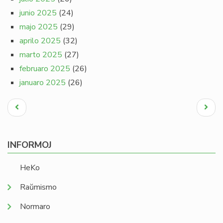
junio 2025
(24)
majo 2025
(29)
aprilo 2025
(32)
marto 2025
(27)
februaro 2025
(26)
januaro 2025
(26)
Pagination
Antaŭa
Next
paĝo
page
INFORMOJ
HeKo
Raŭmismo
Normaro