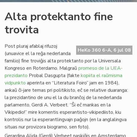
Alta protektanto fine
trovita
Post pluraj afablaj rifuzoj
HeKo 360 6-A, 6 jul 08
(unuavice el la reĝa nederlanda
familio) ﬁne troviĝis alta protektanto por la Universala
Kongreso en Roterdamo. Malgraŭ
promeso de la UEA-
prezidanto
Probal Dasgupta (fakte
kopiita el raŭmisma
vidpunkto
aperinta en “Literatura Foiro” jam en 1984),
ankaŭ ĉi-jare temas pri politikisto, eĉ se relative duaranga:
la prezidantino de unu el la du branĉoj de la nederlanda
parlamento, Gerdi A. Verbeet. “Ŝi eĉ mankas en la
Vikipedio!” mire komentis esperantisto-vikipediisto, kiu
kontrolis nur la esperantlingvajn paĝojn (en la anglalingva
situas nur provizora biogramo, sen foto).
Gerardina Alida (Gerdi) Verbeet naskiĝis en Amsterdamo,