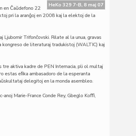
HeKo 329 7-B, 8 maj 07
on en Ĉaŭdefono 22
oj pri la aranĝoj en 2008 kaj la elektoj de la
kaj Ljubomir Trifonĉovski. Rilate al la unua, gravas
a kongreso de literaturaj tradukistoj (WALTIC) kaj
tre aktiva kadre de PEN Internacia, pli ol multaj
ntro estas eﬁka ambasadoro de la esperanta
lej aŭskultataj delegitoj en la monda asembleo.
c-anoj Marie-France Conde Rey, Gbeglo Koﬃ,