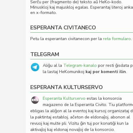
Serĉu per (fragmento de) teksto aŭ HeKo-kodo.
Minuskloj kaj majuskloj egalas. Esperantaj literoj ank
en x-formato.
ESPERANTA CIVITANECO
Petu la esperantan civitanecon per la
reta formularo
.
TELEGRAM
Aliĝu al la
Telegram-kanalo
por resti ĝisdata p
la lastaj HeKomunikoj
kaj por komenti ilin
.
ESPERANTA KULTURSERVO
Esperanta Kulturservo
estas la konsorcia
magazeno de la Esperanta Civito. Tiu platfor
ebligas la aliĝon al la eventoj kaj kursoj organizataj 
la paktintaj establoj, aĉeton de eldonaĵoj, abonon al
revuoj kaj multe pli. Vizitu ĝin tuj por konatiĝi kun la
aktivaĵoj kaj eldonaj novaĵoj de la konsorcio.