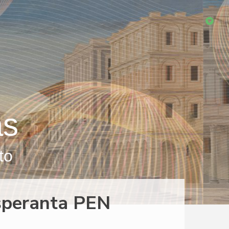
as
to
speranta PEN