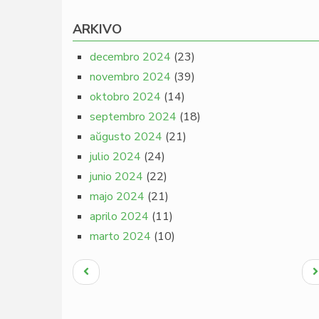
ARKIVO
decembro 2024
(23)
novembro 2024
(39)
oktobro 2024
(14)
septembro 2024
(18)
aŭgusto 2024
(21)
julio 2024
(24)
junio 2024
(22)
majo 2024
(21)
aprilo 2024
(11)
marto 2024
(10)
Pagination
Antaŭa
N
paĝo
p