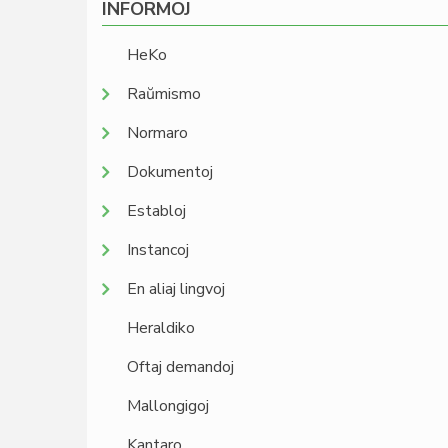
INFORMOJ
HeKo
Raŭmismo
Normaro
Dokumentoj
Establoj
Instancoj
En aliaj lingvoj
Heraldiko
Oftaj demandoj
Mallongigoj
Kantaro