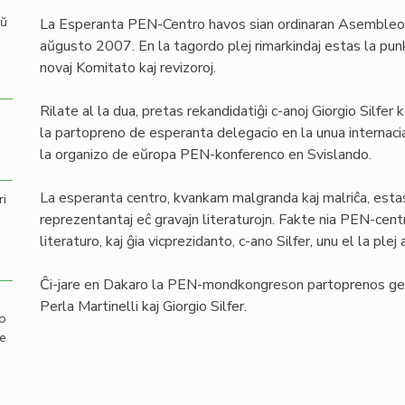
aŭ
La Esperanta PEN-Centro havos sian ordinaran Asemble
aŭgusto 2007. En la tagordo plej rimarkindaj estas la punkt
novaj Komitato kaj revizoroj.
Rilate al la dua, pretas rekandidatiĝi c-anoj Giorgio Silfer 
la partopreno de esperanta delegacio en la unua internaci
la organizo de eŭropa PEN-konferenco en Svislando.
La esperanta centro, kvankam malgranda kaj malriĉa, estas 
ri
reprezentantaj eĉ gravajn literaturojn. Fakte nia PEN-ce
literaturo, kaj ĝia vicprezidanto, c-ano Silfer, unu el la p
Ĉi-jare en Dakaro la PEN-mondkongreson partoprenos ge
Perla Martinelli kaj Giorgio Silfer.
mo
de