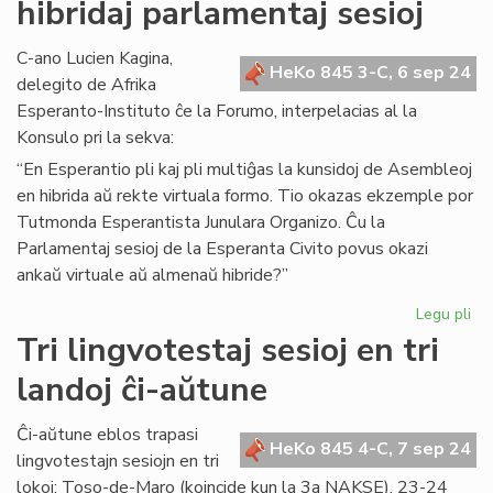
hibridaj parlamentaj sesioj
ku
en
Kat
C-ano Lucien Kagina,
HeKo 845 3-C, 6 sep 24
du
delegito de Afrika
NA
Esperanto-Instituto ĉe la Forumo, interpelacias al la
Konsulo pri la sekva:
“En Esperantio pli kaj pli multiĝas la kunsidoj de Asembleoj
en hibrida aŭ rekte virtuala formo. Tio okazas ekzemple por
Tutmonda Esperantista Junulara Organizo. Ĉu la
Parlamentaj sesioj de la Esperanta Civito povus okazi
ankaŭ virtuale aŭ almenaŭ hibride?”
Legu pli
pri
Int
Tri lingvotestaj sesioj en tri
pri
landoj ĉi-aŭtune
vir
aŭ
hib
Ĉi-aŭtune eblos trapasi
HeKo 845 4-C, 7 sep 24
pa
lingvotestajn sesiojn en tri
ses
lokoj: Toso-de-Maro (koincide kun la 3a NAKSE), 23-24