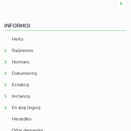
Pagination
Next
page
INFORMOJ
HeKo
Raŭmismo
Normaro
Dokumentoj
Establoj
Instancoj
En aliaj lingvoj
Heraldiko
Oftaj demandoj