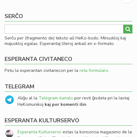
de
page
la
Miy
SERĈO
ka
Serĉu per (fragmento de) teksto aŭ HeKo-kodo. Minuskloj kaj
majuskloj egalas. Esperantaj literoj ankaŭ en x-formato.
ESPERANTA CIVITANECO
Petu la esperantan civitanecon per la
reta formularo
.
TELEGRAM
Aliĝu al la
Telegram-kanalo
por resti ĝisdata pri la lastaj
HeKomunikoj
kaj por komenti ilin
.
ESPERANTA KULTURSERVO
Esperanta Kulturservo
estas la konsorcia magazeno de la