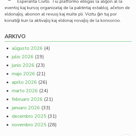
Esperanta Civito. Tiu platformo ebligas la aliĝon al la
eventoj kaj kursoj organizataj de la paktintaj establoj, aĉeton de
eldonaĵoj, abonon al revuoj kaj multe pli. Vizitu ĝin tuj por
konatiĝi kun la aktivaĵoj kaj eldonaj novaĵoj de la konsorcio.
ARKIVO
aŭgusto 2026
(4)
julio 2026
(19)
junio 2026
(23)
majo 2026
(21)
aprilo 2026
(26)
marto 2026
(24)
februaro 2026
(21)
januaro 2026
(33)
decembro 2025
(31)
novembro 2025
(28)