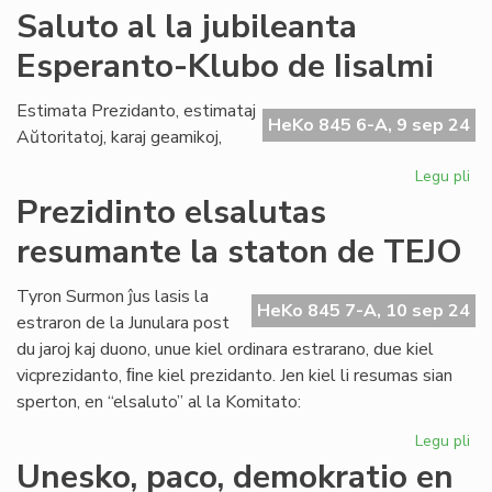
La
Saluto al la jubileanta
aŭ
Esperanto-Klubo de Iisalmi
"H
de
Es
Estimata Prezidanto, estimataj
HeKo 845 6-A, 9 sep 24
n-
Aŭtoritatoj, karaj geamikoj,
ro
23
Legu pli
pri
Sa
Prezidinto elsalutas
al
resumante la staton de TEJO
la
jub
Es
Tyron Surmon ĵus lasis la
HeKo 845 7-A, 10 sep 24
Kl
estraron de la Junulara post
de
du jaroj kaj duono, unue kiel ordinara estrarano, due kiel
Iis
vicprezidanto, ﬁne kiel prezidanto. Jen kiel li resumas sian
sperton, en “elsaluto” al la Komitato:
Legu pli
pri
Pre
Unesko, paco, demokratio en
els