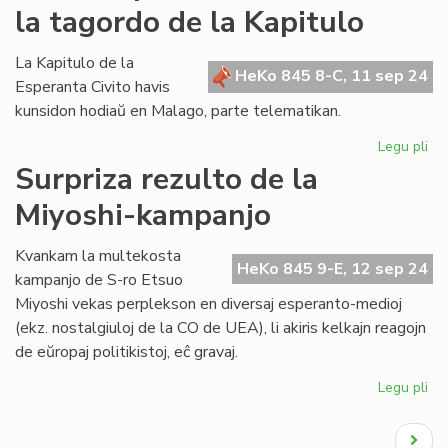
la tagordo de la Kapitulo
re
la
st
La Kapitulo de la
HeKo 845 8-C, 11 sep 24
de
Esperanta Civito havis
TE
kunsidon hodiaŭ en Malago, parte telematikan.
Legu pli
pri
Un
Surpriza rezulto de la
pa
Miyoshi-kampanjo
de
en
la
Kvankam la multekosta
HeKo 845 9-E, 12 sep 24
ta
kampanjo de S-ro Etsuo
de
Miyoshi vekas perplekson en diversaj esperanto-medioj
la
(ekz. nostalgiuloj de la CO de UEA), li akiris kelkajn reagojn
Kap
de eŭropaj politikistoj, eĉ gravaj.
Legu pli
pri
Sur
Pagination
rez
Next