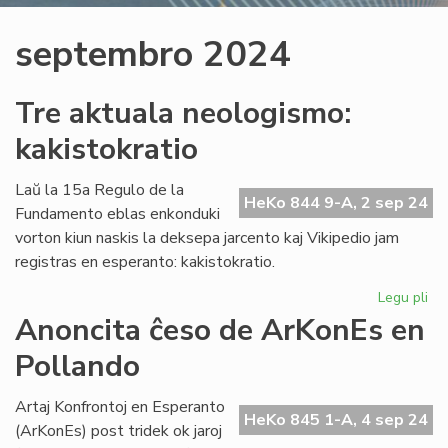
septembro 2024
Tre aktuala neologismo:
kakistokratio
Laŭ la 15a Regulo de la
HeKo 844 9-A, 2 sep 24
Fundamento eblas enkonduki
vorton kiun naskis la deksepa jarcento kaj Vikipedio jam
registras en esperanto: kakistokratio.
Legu pli
pri
Tr
Anoncita ĉeso de ArKonEs en
ak
Pollando
ne
kak
Artaj Konfrontoj en Esperanto
HeKo 845 1-A, 4 sep 24
(ArKonEs) post tridek ok jaroj