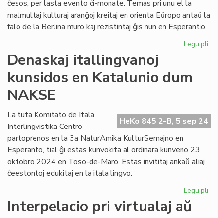
ĉesos, per lasta evento ĉi-monate. Temas pri unu el la
malmultaj kulturaj aranĝoj kreitaj en orienta Eŭropo antaŭ la
falo de la Berlina muro kaj rezistintaj ĝis nun en Esperantio.
Legu pli
pri
An
Denaskaj itallingvanoj
ĉe
kunsidos en Katalunio dum
de
Ar
NAKSE
en
Po
La tuta Komitato de Itala
HeKo 845 2-B, 5 sep 24
Interlingvistika Centro
partoprenos en la 3a NaturAmika KulturSemajno en
Esperanto, tial ĝi estas kunvokita al ordinara kunveno 23
oktobro 2024 en Toso-de-Maro. Estas invititaj ankaŭ aliaj
ĉeestontoj edukitaj en la itala lingvo.
Legu pli
pri
De
Interpelacio pri virtualaj aŭ
ita