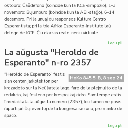
oktobro; Ĉaŭdefono (koincide kun la KCE-simpozio), 1-3
novembro; Bujumburo (koincide kun la AEI-staĝo), 6-14
decembro. Pri la unuaj du responsos Kultura Centro
Esperantista; pri la tria Afrika Esperanto-Instituto laŭ
delego de KCE. Ĉiu okazas reale, neniu virtuale.
Legu pli
pri
Tri
La aŭgusta "Heroldo de
lin
Esperanto" n-ro 2357
ses
en
tri
“Heroldo de Esperanto” festis
HeKo 845 5-B, 8 sep 24
lan
sian centan jarkolekton per
ĉi-
krozadeto sur la Neŭŝatela lago, fare de la plejmulto de la
aŭ
redakcio, kaj festeno per krespoj kaj cidro. Samtempe estis
ﬁnredaktata la aŭgusta numero (2357), kiu tamen ne povis
raporti pri ĉiuj eventoj de la kongresa sezono, pro manko de
spaco.
Legu pli
pri