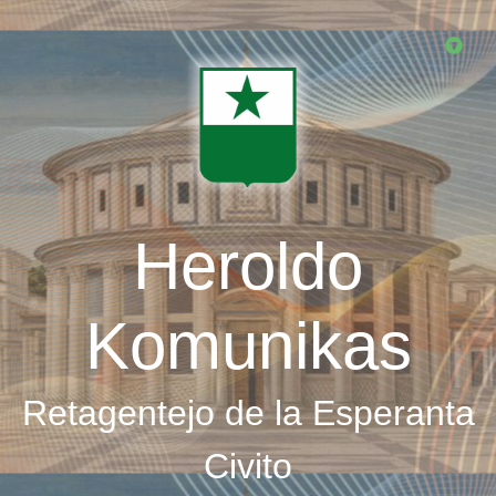
Skip
to
main
content
Heroldo
Komunikas
Retagentejo de la Esperanta
Civito