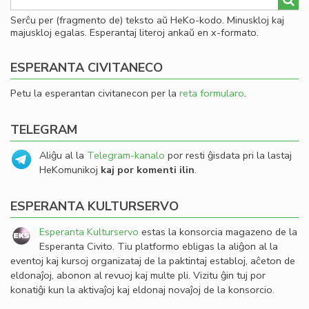
Serĉu per (fragmento de) teksto aŭ HeKo-kodo. Minuskloj kaj
majuskloj egalas. Esperantaj literoj ankaŭ en x-formato.
ESPERANTA CIVITANECO
Petu la esperantan civitanecon per la
reta formularo
.
TELEGRAM
Aliĝu al la
Telegram-kanalo
por resti ĝisdata pri la lastaj
HeKomunikoj
kaj por komenti ilin
.
ESPERANTA KULTURSERVO
Esperanta Kulturservo
estas la konsorcia magazeno de la
Esperanta Civito. Tiu platformo ebligas la aliĝon al la
eventoj kaj kursoj organizataj de la paktintaj establoj, aĉeton de
eldonaĵoj, abonon al revuoj kaj multe pli. Vizitu ĝin tuj por
konatiĝi kun la aktivaĵoj kaj eldonaj novaĵoj de la konsorcio.