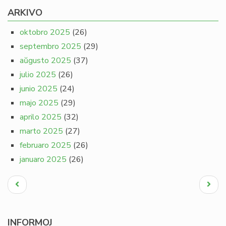
ARKIVO
oktobro 2025
(26)
septembro 2025
(29)
aŭgusto 2025
(37)
julio 2025
(26)
junio 2025
(24)
majo 2025
(29)
aprilo 2025
(32)
marto 2025
(27)
februaro 2025
(26)
januaro 2025
(26)
Pagination
Antaŭa
Next
paĝo
page
INFORMOJ