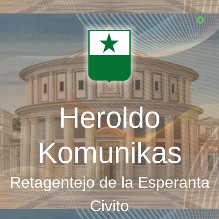
Skip
to
main
content
Heroldo
Komunikas
Retagentejo de la Esperanta
Civito