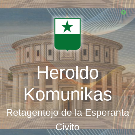
Skip
to
main
content
Heroldo
Komunikas
Retagentejo de la Esperanta
Civito