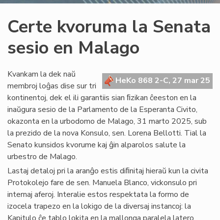
Certe kvoruma la Senata
sesio en Malago
Kvankam la dek naŭ
HeKo 868 2-C, 27 mar 25
membroj loĝas dise sur tri
kontinentoj, dek el ili garantiis sian ﬁzikan ĉeeston en la
inaŭgura sesio de la Parlamento de la Esperanta Civito,
okazonta en la urbodomo de Malago, 31 marto 2025, sub
la prezido de la nova Konsulo, sen. Lorena Bellotti. Tial la
Senato kunsidos kvorume kaj ĝin alparolos salute la
urbestro de Malago.
Lastaj detaloj pri la aranĝo estis diﬁnitaj hieraŭ kun la civita
Protokolejo fare de sen. Manuela Blanco, vickonsulo pri
internaj aferoj. Interalie estos respektata la formo de
izocela trapezo en la lokigo de la diversaj instancoj: la
Kapitulo ĉe tablo lokita en la mallonga paralela latero,