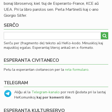
bonaj libroservoj, kiel tiuj de Esperanto-France, KCE aŭ
UEA. Pri la libro parolos sen. Perla Martinelli kaj c-ano
Giorgio Silfer.
SERĈO
Serĉu per (fragmento de) teksto aŭ HeKo-kodo. Minuskloj kaj
majuskloj egalas. Esperantaj literoj ankaŭ en x-formato.
ESPERANTA CIVITANECO
Petu la esperantan civitanecon per la
reta formularo
.
TELEGRAM
Aliĝu al la
Telegram-kanalo
por resti ĝisdata pri la lastaj
HeKomunikoj
kaj por komenti ilin
.
ESPERANTA KULTURSERVO