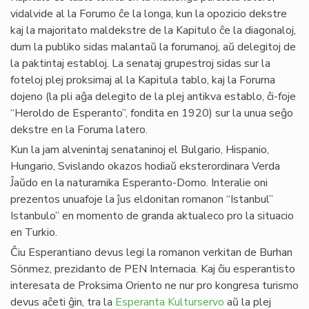
vidalvide al la Forumo ĉe la longa, kun la opozicio dekstre
kaj la majoritato maldekstre de la Kapitulo ĉe la diagonaloj,
dum la publiko sidas malantaŭ la forumanoj, aŭ delegitoj de
la paktintaj establoj. La senataj grupestroj sidas sur la
foteloj plej proksimaj al la Kapitula tablo, kaj la Foruma
dojeno (la pli aĝa delegito de la plej antikva establo, ĉi-foje
“Heroldo de Esperanto”, fondita en 1920) sur la unua seĝo
dekstre en la Foruma latero.
Kun la jam alvenintaj senataninoj el Bulgario, Hispanio,
Hungario, Svislando okazos hodiaŭ eksterordinara Verda
Ĵaŭdo en la naturamika Esperanto-Domo. Interalie oni
prezentos unuafoje la ĵus eldonitan romanon “Istanbul”
Istanbulo” en momento de granda aktualeco pro la situacio
en Turkio.
Ĉiu Esperantiano devus legi la romanon verkitan de Burhan
Sönmez, prezidanto de PEN Internacia. Kaj ĉiu esperantisto
interesata de Proksima Oriento ne nur pro kongresa turismo
devus aĉeti ĝin, tra la
Esperanta Kulturservo
aŭ la plej