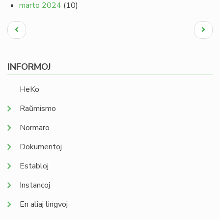
marto 2024
(10)
Pagination
Antaŭa
Next
paĝo
page
INFORMOJ
HeKo
Raŭmismo
Normaro
Dokumentoj
Establoj
Instancoj
En aliaj lingvoj