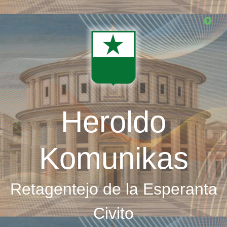
Skip
to
main
content
Heroldo
Komunikas
Retagentejo de la Esperanta
Civito