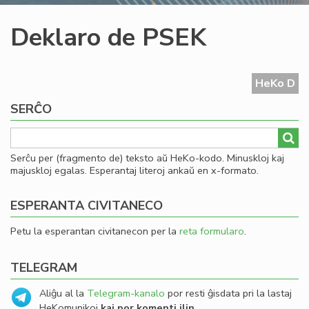
Deklaro de PSEK
HeKo D
SERĈO
Serĉu per (fragmento de) teksto aŭ HeKo-kodo. Minuskloj kaj
majuskloj egalas. Esperantaj literoj ankaŭ en x-formato.
ESPERANTA CIVITANECO
Petu la esperantan civitanecon per la
reta formularo
.
TELEGRAM
Aliĝu al la
Telegram-kanalo
por resti ĝisdata pri la lastaj
HeKomunikoj
kaj por komenti ilin
.