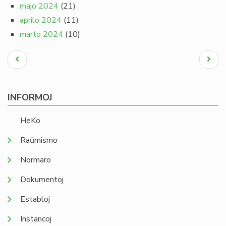
majo 2024
(21)
aprilo 2024
(11)
marto 2024
(10)
Pagination
Antaŭa
Next
paĝo
page
INFORMOJ
HeKo
Raŭmismo
Normaro
Dokumentoj
Establoj
Instancoj