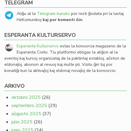
TELEGRAM
Aliĝu al la
Telegram-kanalo
por resti ĝisdata pri la lastaj
HeKomunikoj
kaj por komenti ilin
.
ESPERANTA KULTURSERVO
Esperanta Kulturservo
estas la konsorcia magazeno de la
Esperanta Civito. Tiu platformo ebligas la aliĝon al la
eventoj kaj kursoj organizataj de la paktintaj establoj, aĉeton de
eldonaĵoj, abonon al revuoj kaj multe pli. Vizitu ĝin tuj por
konatiĝi kun la aktivaĵoj kaj eldonaj novaĵoj de la konsorcio.
ARKIVO
oktobro 2025
(26)
septembro 2025
(29)
aŭgusto 2025
(37)
julio 2025
(26)
junio 2025
(24)