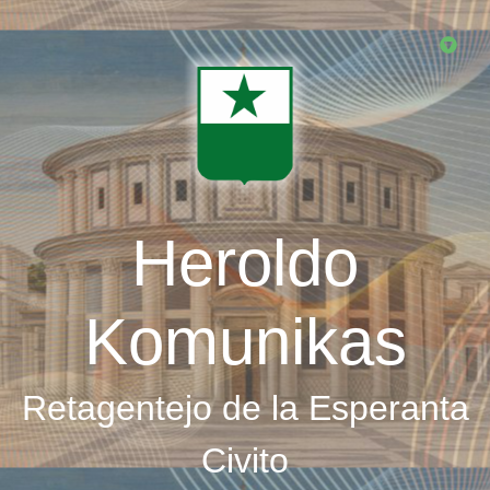
Skip
to
main
content
Heroldo
Komunikas
Retagentejo de la Esperanta
Civito