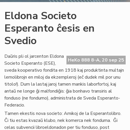
Eldona Societo
Esperanto ĉesis en
Svedio
Daŭris pli ol jarcenton Eldona
HeKo 888 8-A, 20 sep 25
Societo Esperanto (ESE),
sveda kooperativo fondita en 1918 kaj produktinta multajn
lernolibrojn en miloj da ekzempleroj (eĉ dudek mil por unu
titolo!). Dum la lastaj jaroj tamen mankis laborfortoj, kaj
antaŭ ne longe ĝi malfondiĝis: ĝia bonhavo transiris al
fonduso (ne fondumo), administrata de Sveda Esperanto-
Federacio.
Tamen ekestis nova societo: Amikoj de la Esperantolibro.
Ĉi tiu estas kvazaŭ klubo, nek komerca nek fonduma. Ĝi
celas subvencii libroeldonadon per tiu fonduso, post