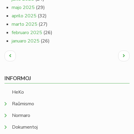
majo 2025
(29)
aprilo 2025
(32)
marto 2025
(27)
februaro 2025
(26)
januaro 2025
(26)
Pagination
Antaŭa
Next
paĝo
page
INFORMOJ
HeKo
Raŭmismo
Normaro
Dokumentoj