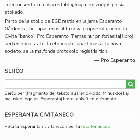
interkonsento kun aliaj establoj, kiuj mem zorgos pri sia
stokado.
Parto de la stoko de ESE restis en la jama Esperanto
Gården kaj tiel apartenas al la nova proprietulo, nome la
Civita “banko”: Pro Esperanto. Temas nur pri forlasitaj libroj,
sed en bona stato; la eldonrajtoj apartenus al la nova
societo, se la malfonda protokolo registris tion.
— Pro Esperanto
SERĈO
Serĉu per (fragmento de) teksto aŭ HeKo-kodo. Minuskloj kaj
majuskloj egalas. Esperantaj literoj ankaŭ en x-formato.
ESPERANTA CIVITANECO
Petu la esperantan civitanecon per la
reta formularo
.