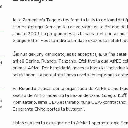
aŭ
Je la Zamenhofa Tago estos fermita la listo de kandidatiĝo
Esperantologia Semajno, kiu disvolviĝos en la ĉefurbo d
januaro 2008. La programo estas la sama kiel por la unua 
Giorgio Silfer. Post la indikita limdato okazos la selektado
Ĝis nun dek unu kandidatoj estis akceptitaj al la ﬁna sele
ankaŭ Benino, Ruando, Tanzanio. Efektive la dua AfrES cel
ri
orienta Afriko. Por kandidatiĝi necesas kontakti individue 
selektadon. La postulata lingva nivelo en esperanto esta
En Burundio aktivas por la organizado de AfrES c-ano Mush
kvalito de AfrES indas citi la frazon de c-ano Gbeglo Ko
mo
Komitatano, iama UEA-estrarano, nuna UEA-komitatano: “
de
Esperanta Civito portas la kulturon”.
Eblas subteni la okazigon de la Afrika Esperantologia S