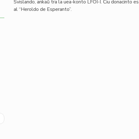
Svislando, ankaŭ tra la uea-konto LFOI-I. Ĉiu donacinto e
al “Heroldo de Esperanto”.
ext
age