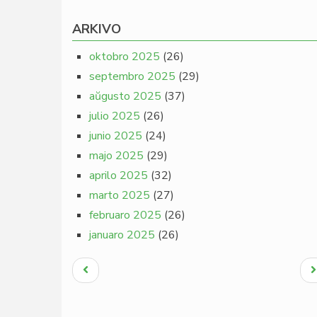
ARKIVO
oktobro 2025
(26)
septembro 2025
(29)
aŭgusto 2025
(37)
julio 2025
(26)
junio 2025
(24)
majo 2025
(29)
aprilo 2025
(32)
marto 2025
(27)
februaro 2025
(26)
januaro 2025
(26)
Pagination
Antaŭa
N
paĝo
p