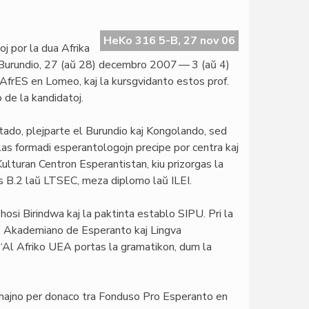
HeKo 316 5-B, 27 nov 06
j por la dua Afrika
e Burundio, 27 (aŭ 28) decembro 2007 — 3 (aŭ 4)
AfrES en Lomeo, kaj la kursgvidanto estos prof.
 de la kandidatoj.
ktado, plejparte el Burundio kaj Kongolando, sed
as formadi esperantologojn precipe por centra kaj
Kulturan Centron Esperantistan, kiu prizorgas la
s B.2 laŭ LTSEC, meza diplomo laŭ ILEI.
osi Birindwa kaj la paktinta establo SIPU. Pri la
ﬃ, Akademiano de Esperanto kaj Lingva
Al Afriko UEA portas la gramatikon, dum la
emajno per donaco tra Fonduso Pro Esperanto en