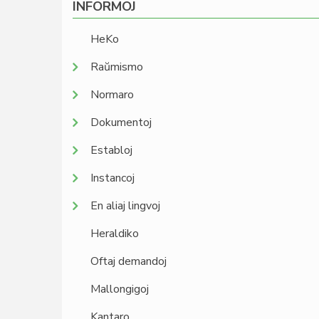
INFORMOJ
HeKo
Raŭmismo
Normaro
Dokumentoj
Establoj
Instancoj
En aliaj lingvoj
Heraldiko
Oftaj demandoj
Mallongigoj
Kantaro