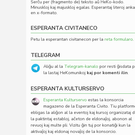
Serĉu per (fragmento de) teksto aŭ HeKo-kodo.
Minuskloj kaj majuskloj egalas. Esperantaj literoj ank
en x-formato.
ESPERANTA CIVITANECO
Petu la esperantan civitanecon per la
reta formularo
.
TELEGRAM
Aliĝu al la
Telegram-kanalo
por resti ĝisdata p
la lastaj HeKomunikoj
kaj por komenti ilin
.
ESPERANTA KULTURSERVO
Esperanta Kulturservo
estas la konsorcia
magazeno de la Esperanta Civito. Tiu platfor
ebligas la aliĝon al la eventoj kaj kursoj organizataj 
la paktintaj establoj, aĉeton de eldonaĵoj, abonon al
revuoj kaj multe pli. Vizitu ĝin tuj por konatiĝi kun la
aktivaĵoj kaj eldonaj novaĵoj de la konsorcio.