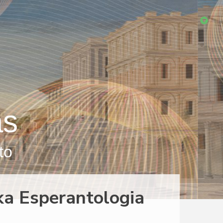
as
to
ka Esperantologia