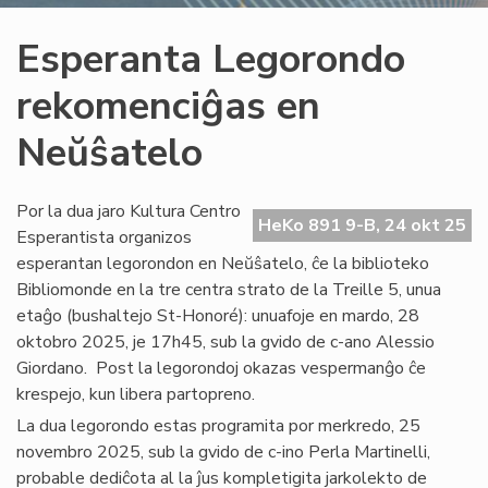
Esperanta Legorondo
rekomenciĝas en
Neŭŝatelo
Por la dua jaro Kultura Centro
HeKo 891 9-B, 24 okt 25
Esperantista organizos
esperantan legorondon en Neŭŝatelo, ĉe la biblioteko
Bibliomonde en la tre centra strato de la Treille 5, unua
etaĝo (bushaltejo St-Honoré): unuafoje en mardo, 28
oktobro 2025, je 17h45, sub la gvido de c-ano Alessio
Giordano. Post la legorondoj okazas vespermanĝo ĉe
krespejo, kun libera partopreno.
La dua legorondo estas programita por merkredo, 25
novembro 2025, sub la gvido de c-ino Perla Martinelli,
probable dediĉota al la ĵus kompletigita jarkolekto de