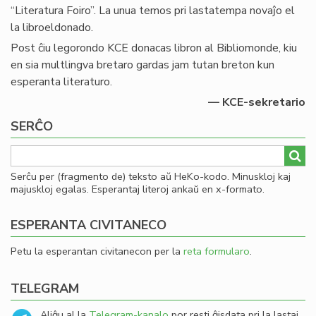
“Literatura Foiro”. La unua temos pri lastatempa novaĵo el
la libroeldonado.
Post ĉiu legorondo KCE donacas libron al Bibliomonde, kiu
en sia multlingva bretaro gardas jam tutan breton kun
esperanta literaturo.
— KCE-sekretario
SERĈO
Serĉu per (fragmento de) teksto aŭ HeKo-kodo. Minuskloj kaj
majuskloj egalas. Esperantaj literoj ankaŭ en x-formato.
ESPERANTA CIVITANECO
Petu la esperantan civitanecon per la
reta formularo
.
TELEGRAM
Aliĝu al la
Telegram-kanalo
por resti ĝisdata pri la lastaj