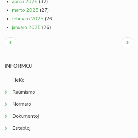
aprilo 2025
(32)
marto 2025
(27)
februaro 2025
(26)
januaro 2025
(26)
Pagination
Antaŭa
Next
paĝo
page
INFORMOJ
HeKo
Raŭmismo
Normaro
Dokumentoj
Establoj