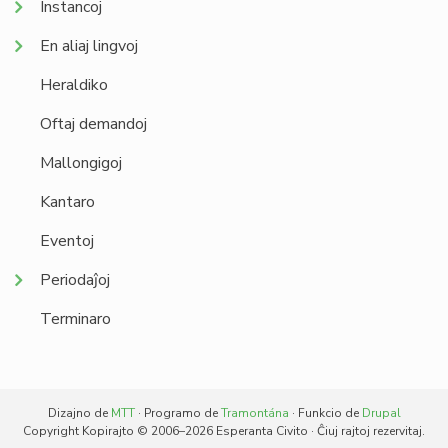
Instancoj
En aliaj lingvoj
Heraldiko
Oftaj demandoj
Mallongigoj
Kantaro
Eventoj
Periodaĵoj
Terminaro
Dizajno de
MTT
· Programo de
Tramontána
· Funkcio de
Drupal
Copyright Kopirajto © 2006–2026 Esperanta Civito · Ĉiuj rajtoj rezervitaj.