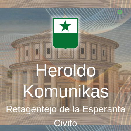
Skip
to
main
content
Heroldo
Komunikas
Retagentejo de la Esperanta
Civito