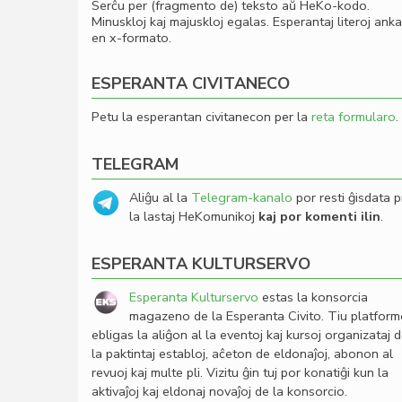
Serĉu per (fragmento de) teksto aŭ HeKo-kodo.
Minuskloj kaj majuskloj egalas. Esperantaj literoj ank
en x-formato.
ESPERANTA CIVITANECO
Petu la esperantan civitanecon per la
reta formularo
.
TELEGRAM
Aliĝu al la
Telegram-kanalo
por resti ĝisdata p
la lastaj HeKomunikoj
kaj por komenti ilin
.
ESPERANTA KULTURSERVO
Esperanta Kulturservo
estas la konsorcia
magazeno de la Esperanta Civito. Tiu platfor
ebligas la aliĝon al la eventoj kaj kursoj organizataj 
la paktintaj establoj, aĉeton de eldonaĵoj, abonon al
revuoj kaj multe pli. Vizitu ĝin tuj por konatiĝi kun la
aktivaĵoj kaj eldonaj novaĵoj de la konsorcio.