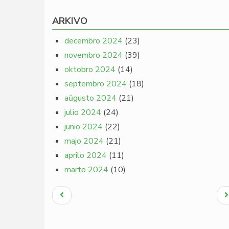
ARKIVO
decembro 2024
(23)
novembro 2024
(39)
oktobro 2024
(14)
septembro 2024
(18)
aŭgusto 2024
(21)
julio 2024
(24)
junio 2024
(22)
majo 2024
(21)
aprilo 2024
(11)
marto 2024
(10)
Pagination
Antaŭa
N
paĝo
p