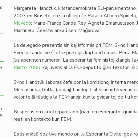
aŭ
Margareta Handzlik, kristandemokrata EU-parlamentano,
2007 en Bruselo, en sia oﬁcejo ĉe Palaco Altiero Spinelli
Movado
: Marie-France Conde Rey, Agneta Emanuelsson, 
Martinelli. Ĉeestis ankaŭ sen. Maĝarova.
La delegacio prezentis sin kaj informis pri FEM. S-ino Handz
Svedio, lando kie ŝi ofte prelegis kaj libertempis. Perla Mar
ĵus aperintan numeron. La esperantaj feministoj klarigis l
Marto 2006
, kaj liveris al la EU-deputito ĝian tekston: ŝi
ri
S-ino Handzlik laboras ĉefe por la komisionoj Interna me
Mercosur kaj Golfaj (arabaj) Landoj. Tial ŝi ne intervenas e
volonte ŝi rilatigis la FEM-anojn kun la gvidantoj de tiu ko
mo
Ni spertis en nia interparolado (ĉiam en esperanto) granda
de
resti en kontakto kun FEM.
Estis ankaŭ pozitiva mencio pri la Esperanta Civito: ges-r