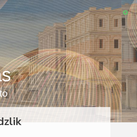
as
to
zlik