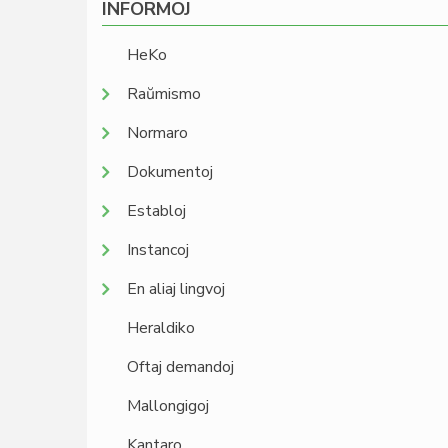
INFORMOJ
HeKo
Raŭmismo
Normaro
Dokumentoj
Establoj
Instancoj
En aliaj lingvoj
Heraldiko
Oftaj demandoj
Mallongigoj
Kantaro