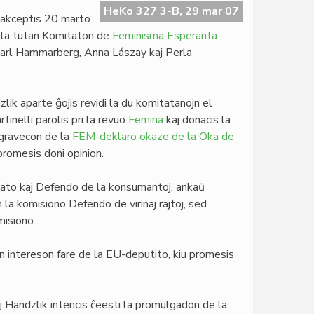
HeKo 327 3-B, 29 mar 07
 akceptis 20 marto
, la tutan Komitaton de
Feminisma Esperanta
Jarl Hammarberg, Anna Lászay kaj Perla
lik aparte ĝojis revidi la du komitatanojn el
tinelli parolis pri la revuo
Femina
kaj donacis la
a gravecon de la
FEM-deklaro okaze de la Oka de
 promesis doni opinion.
rkato kaj Defendo de la konsumantoj, ankaŭ
n la komisiono Defendo de virinaj rajtoj, sed
misiono.
n intereson fare de la EU-deputito, kiu promesis
oj Handzlik intencis ĉeesti la promulgadon de la