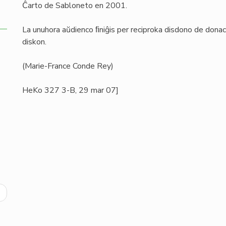
Ĉarto de Sabloneto en 2001.
La unuhora aŭdienco ﬁniĝis per reciproka disdono de donac
diskon.
(Marie-France Conde Rey)
HeKo 327 3-B, 29 mar 07]
ext
age