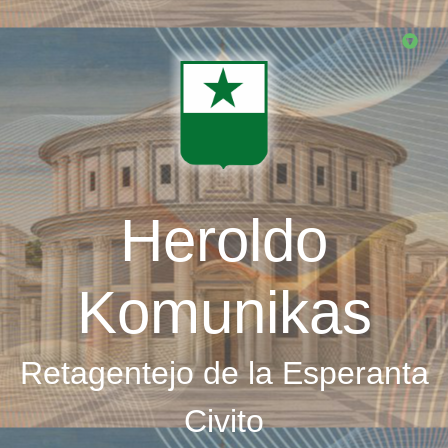
Skip
to
main
content
Heroldo
Komunikas
Retagentejo de la Esperanta
Civito