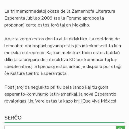
La tri memormedaloj okaze de la Zamenhofa Literatura
Esperanta Jubileo 2009 (se la Forumo aprobos la
proponon) certe estos forĝitaj en Meksiko.
Aparta zorgo estos donita al la didaktiko. La reeldono de
lernolibro por hispanlingvanoj estis ĵus interkonsentita kun
meksika entrepreno. Kaj kun meksika studio estos baldaŭ
diﬁnita la preparo de interaktiva KD por komencantoj kaj
specife infanoj. Stipendioj estos ankaŭ je dispono por staĝi
ĉe Kultura Centro Esperantista.
Post jaroj da neglekto pri tiu bela lando kaj tiu glora
esperanto-komunumo latin-amerikaj, la nova Esperantio
revalorigas ilin. Vere estas la kazo krii: !Que viva México!
SERĈO