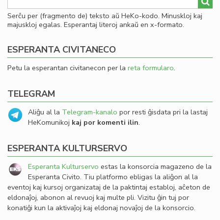
Serĉu per (fragmento de) teksto aŭ HeKo-kodo. Minuskloj kaj
majuskloj egalas. Esperantaj literoj ankaŭ en x-formato.
ESPERANTA CIVITANECO
Petu la esperantan civitanecon per la
reta formularo
.
TELEGRAM
Aliĝu al la
Telegram-kanalo
por resti ĝisdata pri la lastaj
HeKomunikoj
kaj por komenti ilin
.
ESPERANTA KULTURSERVO
Esperanta Kulturservo
estas la konsorcia magazeno de la
Esperanta Civito. Tiu platformo ebligas la aliĝon al la
eventoj kaj kursoj organizataj de la paktintaj establoj, aĉeton de
eldonaĵoj, abonon al revuoj kaj multe pli. Vizitu ĝin tuj por
konatiĝi kun la aktivaĵoj kaj eldonaj novaĵoj de la konsorcio.