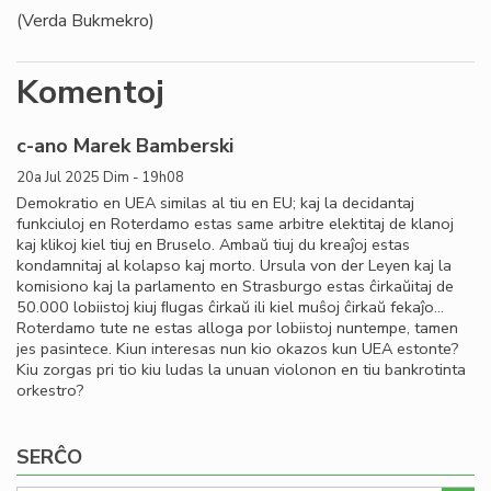
(Verda Bukmekro)
Komentoj
c-ano Marek Bamberski
20a Jul 2025 Dim - 19h08
Demokratio en UEA similas al tiu en EU; kaj la decidantaj
funkciuloj en Roterdamo estas same arbitre elektitaj de klanoj
kaj klikoj kiel tiuj en Bruselo. Ambaŭ tiuj du kreaĵoj estas
kondamnitaj al kolapso kaj morto. Ursula von der Leyen kaj la
komisiono kaj la parlamento en Strasburgo estas ĉirkaŭitaj de
50.000 lobiistoj kiuj ﬂugas ĉirkaŭ ili kiel muŝoj ĉirkaŭ fekaĵo…
Roterdamo tute ne estas alloga por lobiistoj nuntempe, tamen
jes pasintece. Kiun interesas nun kio okazos kun UEA estonte?
Kiu zorgas pri tio kiu ludas la unuan violonon en tiu bankrotinta
orkestro?
SERĈO