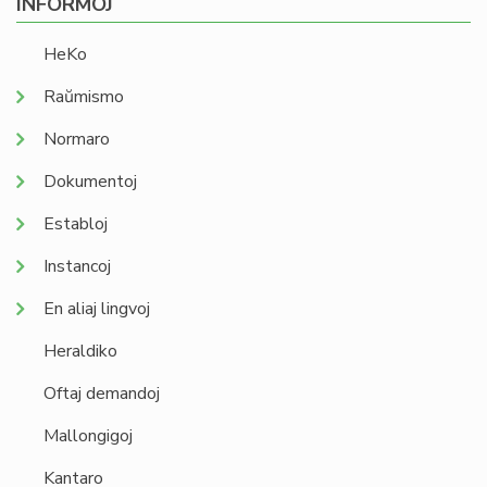
INFORMOJ
HeKo
Raŭmismo
Normaro
Dokumentoj
Establoj
Instancoj
En aliaj lingvoj
Heraldiko
Oftaj demandoj
Mallongigoj
Kantaro