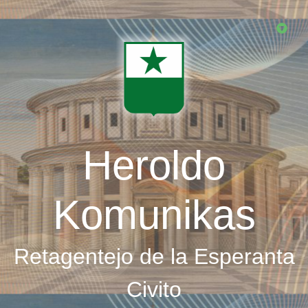
Skip
to
main
content
Heroldo
Komunikas
Retagentejo de la Esperanta
Civito