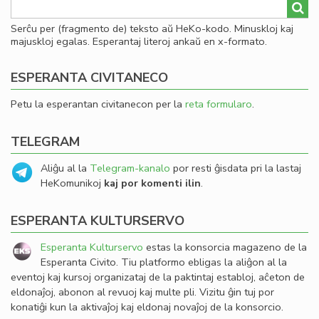
Serĉu per (fragmento de) teksto aŭ HeKo-kodo. Minuskloj kaj
majuskloj egalas. Esperantaj literoj ankaŭ en x-formato.
ESPERANTA CIVITANECO
Petu la esperantan civitanecon per la
reta formularo
.
TELEGRAM
Aliĝu al la
Telegram-kanalo
por resti ĝisdata pri la lastaj
HeKomunikoj
kaj por komenti ilin
.
ESPERANTA KULTURSERVO
Esperanta Kulturservo
estas la konsorcia magazeno de la
Esperanta Civito. Tiu platformo ebligas la aliĝon al la
eventoj kaj kursoj organizataj de la paktintaj establoj, aĉeton de
eldonaĵoj, abonon al revuoj kaj multe pli. Vizitu ĝin tuj por
konatiĝi kun la aktivaĵoj kaj eldonaj novaĵoj de la konsorcio.