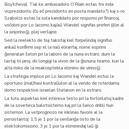
Boytcheva). Tial ke ambasadoro O’Riain estas tre inda
vicprezidonto (ĉu eĉ prezidonto en posta mandato?) kaj s-ro
Szabolcs estas la sola kandidato por responsi pri ﬁnancoj,
voĉdoni por Lo Jacomo kaj/aŭ Wandel signifas preferi (i)lin al
la sinjorino(j), plej verŝajne.
Sed la reelekto de tiuj taksitaj kiel forpelindaj signifus
ankaŭ konﬁrmi sep el la naŭ elirantaj, nome esprimi
ĝeneralan ŝaton pri la laboro de la nuna estraro, dum la
lastaj tri jaroj, do longigi la vivon de la ĝisnuna teamo, kun la
alta risko de la neakceptebla elimino de virino(j).
La strategia implico pri Lo Jacomo kaj Wandel estus la
oportuno (mal)havi kontraŭulon al la vendo de roterdama
domo respektive israelan ŝtatanon en la estraro.
La tuto aspektas kiel interesa testo pri la fortorilatoj kadre
de la sovetieca balotsistemo kaj pri la ŝanco dribli tiun
sistemon. La vetprognozo ne inklinas favore al la
persistantoj: 1,5 je 1 por la senŝanĝa listo de la
elektokomisiono, 3 je 1 por la eliminindaj laŭ ĝi.