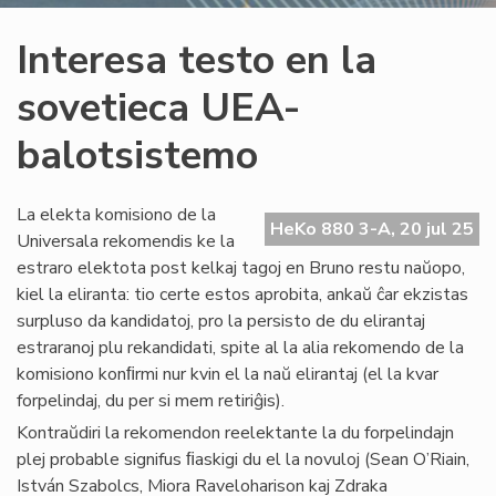
Interesa testo en la
sovetieca UEA-
balotsistemo
La elekta komisiono de la
HeKo 880 3-A, 20 jul 25
Universala rekomendis ke la
estraro elektota post kelkaj tagoj en Bruno restu naŭopo,
kiel la eliranta: tio certe estos aprobita, ankaŭ ĉar ekzistas
surpluso da kandidatoj, pro la persisto de du elirantaj
estraranoj plu rekandidati, spite al la alia rekomendo de la
komisiono konﬁrmi nur kvin el la naŭ elirantaj (el la kvar
forpelindaj, du per si mem retiriĝis).
Kontraŭdiri la rekomendon reelektante la du forpelindajn
plej probable signifus ﬁaskigi du el la novuloj (Sean O’Riain,
István Szabolcs, Miora Raveloharison kaj Zdraka