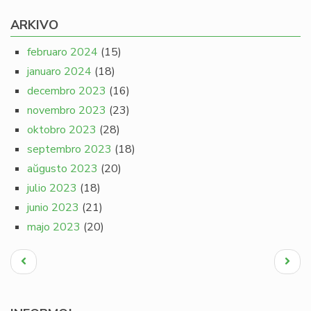
ARKIVO
februaro 2024
(15)
januaro 2024
(18)
decembro 2023
(16)
novembro 2023
(23)
oktobro 2023
(28)
septembro 2023
(18)
aŭgusto 2023
(20)
julio 2023
(18)
junio 2023
(21)
majo 2023
(20)
Pagination
Antaŭa
Next
paĝo
page