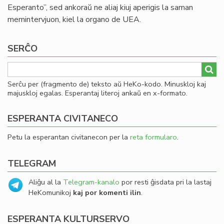
Esperanto”, sed ankoraŭ ne aliaj kiuj aperigis la saman
memintervjuon, kiel la organo de UEA.
SERĈO
Serĉu per (fragmento de) teksto aŭ HeKo-kodo. Minuskloj kaj
majuskloj egalas. Esperantaj literoj ankaŭ en x-formato.
ESPERANTA CIVITANECO
Petu la esperantan civitanecon per la
reta formularo
.
TELEGRAM
Aliĝu al la
Telegram-kanalo
por resti ĝisdata pri la lastaj
HeKomunikoj
kaj por komenti ilin
.
ESPERANTA KULTURSERVO