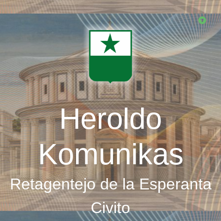
Skip
to
main
content
Heroldo
Komunikas
Retagentejo de la Esperanta
Civito