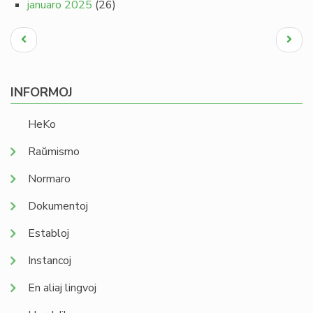
januaro 2025
(26)
Pagination
Antaŭa
Next
paĝo
page
INFORMOJ
HeKo
Raŭmismo
Normaro
Dokumentoj
Establoj
Instancoj
En aliaj lingvoj