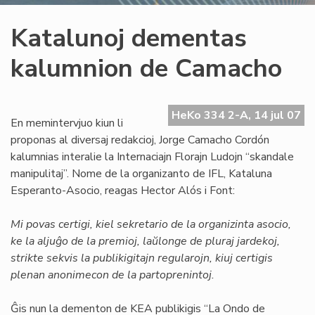
Katalunoj dementas
kalumnion de Camacho
HeKo 334 2-A, 14 jul 07
En memintervjuo kiun li
proponas al diversaj redakcioj, Jorge Camacho Cordón
kalumnias interalie la Internaciajn Florajn Ludojn “skandale
manipulitaj”. Nome de la organizanto de IFL, Kataluna
Esperanto-Asocio, reagas Hector Alós i Font:
Mi povas certigi, kiel sekretario de la organizinta asocio,
ke la aljuĝo de la premioj, laŭlonge de pluraj jardekoj,
strikte sekvis la publikigitajn regularojn, kiuj certigis
plenan anonimecon de la partoprenintoj.
Ĝis nun la dementon de KEA publikigis “La Ondo de