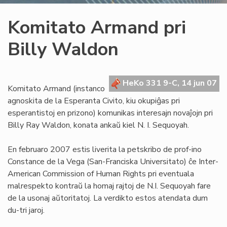
Komitato Armand pri
Billy Waldon
HeKo 331 9-C, 14 jun 07
Komitato Armand (instanco
agnoskita de la Esperanta Civito, kiu okupiĝas pri
esperantistoj en prizono) komunikas interesajn novaĵojn pri
Billy Ray Waldon, konata ankaŭ kiel N. I. Sequoyah.
En februaro 2007 estis liverita la petskribo de prof-ino
Constance de la Vega (San-Franciska Universitato) ĉe Inter-
American Commission of Human Rights pri eventuala
malrespekto kontraŭ la homaj rajtoj de N.I. Sequoyah fare
de la usonaj aŭtoritatoj. La verdikto estos atendata dum
du-tri jaroj.