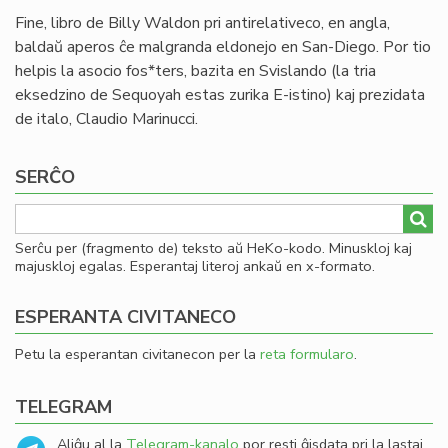
Fine, libro de Billy Waldon pri antirelativeco, en angla,
baldaŭ aperos ĉe malgranda eldonejo en San-Diego. Por tio
helpis la asocio fos*ters, bazita en Svislando (la tria
eksedzino de Sequoyah estas zurika E-istino) kaj prezidata
de italo, Claudio Marinucci.
SERĈO
Serĉu per (fragmento de) teksto aŭ HeKo-kodo. Minuskloj kaj
majuskloj egalas. Esperantaj literoj ankaŭ en x-formato.
ESPERANTA CIVITANECO
Petu la esperantan civitanecon per la
reta formularo
.
TELEGRAM
Aliĝu al la
Telegram-kanalo
por resti ĝisdata pri la lastaj