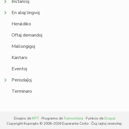
Instancoj
En aliaj lingvoj
Heraldiko
Oftaj demandoj
Mallongigoj
Kantaro
Eventoj
Periodaĵoj
Terminaro
Dizajno de
MTT
· Programo de
Tramontána
· Funkcio de
Drupal
Copyright Kopirajto © 2006–2026 Esperanta Civito · Ĉiuj rajtoj rezervitaj.