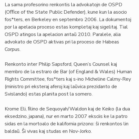
La sama profesorino renkontis la advokatojn de OSPD
(Oﬃce of the State Public Defender), kune kun la asocio
fos*ters, en Berkeley en septembro 2006. La dokumentoj
por la apelacia proceso estas kompletaj kaj sigelitaj. Tial
OSPD atingos la apelacion antaŭ 2010. Paralele, alia
advokato de OSPD aktivas pri la proceso de Habeas
Corpus.
Renkonto inter Philip Sapsford, Queen’s Counsel kaj
membro de la estraro de Bar (of England & Wales) Human
Rights Committee, fos*ters kaj s-ino Micheline Calmy-Rey
(ministro pri eksteraj aferoj kaj laŭvica prezidanto de
Svislando) estas planita post la somero.
Krome Eli, ﬁlino de Sequoyah/Waldon kaj de Keiko (la dua
eksedzino, japana), nur en marto 2007 eksciis ke la patro
sidas en la mortoalo de kalifornia prizono: ŝi renkontos lin
baldaŭ. Ŝi vivas kaj studas en Nov-Jorko.