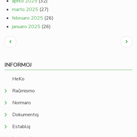
aprilo 2025
(32)
marto 2025
(27)
februaro 2025
(26)
januaro 2025
(26)
Pagination
Antaŭa
Next
paĝo
page
INFORMOJ
HeKo
Raŭmismo
Normaro
Dokumentoj
Establoj