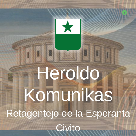
Skip
to
main
content
Heroldo
Komunikas
Retagentejo de la Esperanta
Civito