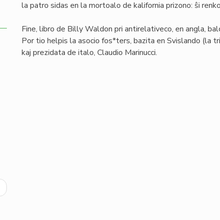
la patro sidas en la mortoalo de kalifornia prizono: ŝi renk
Fine, libro de Billy Waldon pri antirelativeco, en angla, 
Por tio helpis la asocio fos*ters, bazita en Svislando (la 
kaj prezidata de italo, Claudio Marinucci.
ext
age