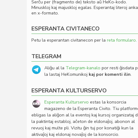
Serĉu per (fragmento de) teksto aŭ HeKo-kodo.
Minuskloj kaj majuskloj egalas. Esperantaj literoj ank
en x-formato.
ESPERANTA CIVITANECO
Petu la esperantan civitanecon per la
reta formularo
.
TELEGRAM
Aliĝu al la
Telegram-kanalo
por resti ĝisdata p
la lastaj HeKomunikoj
kaj por komenti ilin
.
ESPERANTA KULTURSERVO
Esperanta Kulturservo
estas la konsorcia
magazeno de la Esperanta Civito. Tiu platfor
ebligas la aliĝon al la eventoj kaj kursoj organizataj 
la paktintaj establoj, aĉeton de eldonaĵoj, abonon al
revuoj kaj multe pli. Vizitu ĝin tuj por konatiĝi kun la
aktivaĵoj kaj eldonaj novaĵoj de la konsorcio.