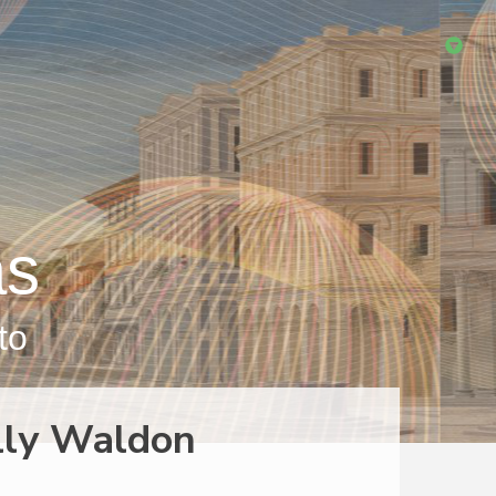
as
to
lly Waldon