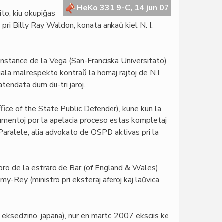
HeKo 331 9-C, 14 jun 07
to, kiu okupiĝas
 pri Billy Ray Waldon, konata ankaŭ kiel N. I.
Constance de la Vega (San-Franciska Universitato)
la malrespekto kontraŭ la homaj rajtoj de N.I.
atendata dum du-tri jaroj.
ce of the State Public Defender), kune kun la
mentoj por la apelacia proceso estas kompletaj
Paralele, alia advokato de OSPD aktivas pri la
bro de la estraro de Bar (of England & Wales)
y-Rey (ministro pri eksteraj aferoj kaj laŭvica
 eksedzino, japana), nur en marto 2007 eksciis ke