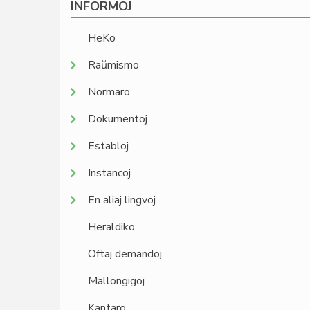
INFORMOJ
HeKo
Raŭmismo
Normaro
Dokumentoj
Establoj
Instancoj
En aliaj lingvoj
Heraldiko
Oftaj demandoj
Mallongigoj
Kantaro