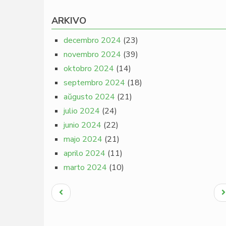
ARKIVO
decembro 2024
(23)
novembro 2024
(39)
oktobro 2024
(14)
septembro 2024
(18)
aŭgusto 2024
(21)
julio 2024
(24)
junio 2024
(22)
majo 2024
(21)
aprilo 2024
(11)
marto 2024
(10)
Pagination
Antaŭa
N
paĝo
p