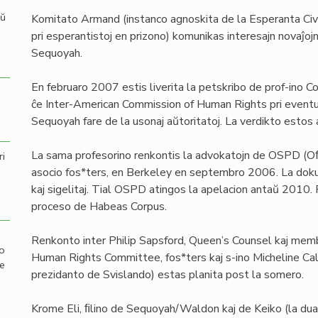
aŭ
Komitato Armand (instanco agnoskita de la Esperanta Civi
pri esperantistoj en prizono) komunikas interesajn novaĵojn
Sequoyah.
En februaro 2007 estis liverita la petskribo de prof-ino 
ĉe Inter-American Commission of Human Rights pri eventua
Sequoyah fare de la usonaj aŭtoritatoj. La verdikto estos 
La sama profesorino renkontis la advokatojn de OSPD (Oﬃ
ri
asocio fos*ters, en Berkeley en septembro 2006. La doku
kaj sigelitaj. Tial OSPD atingos la apelacion antaŭ 2010. 
proceso de Habeas Corpus.
Renkonto inter Philip Sapsford, Queen’s Counsel kaj mem
mo
Human Rights Committee, fos*ters kaj s-ino Micheline Calm
de
prezidanto de Svislando) estas planita post la somero.
Krome Eli, ﬁlino de Sequoyah/Waldon kaj de Keiko (la dua