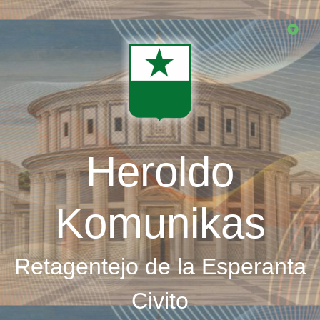
Skip
to
main
content
Heroldo
Komunikas
Retagentejo de la Esperanta
Civito