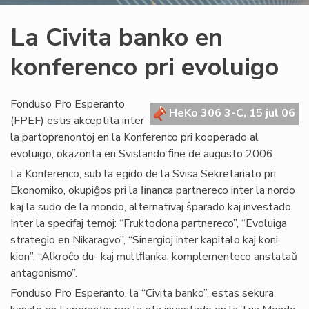
La Civita banko en
konferenco pri evoluigo
Fonduso Pro Esperanto
HeKo 306 3-C, 15 jul 06
(FPEF) estis akceptita inter
la partoprenontoj en la Konferenco pri kooperado al
evoluigo, okazonta en Svislando ﬁne de augusto 2006
La Konferenco, sub la egido de la Svisa Sekretariato pri
Ekonomiko, okupiĝos pri la ﬁnanca partnereco inter la nordo
kaj la sudo de la mondo, alternativaj ŝparado kaj investado.
Inter la specifaj temoj: “Fruktodona partnereco”, “Evoluiga
strategio en Nikaragvo”, “Sinergioj inter kapitalo kaj koni
kion”, “Alkroĉo du- kaj multﬂanka: komplementeco anstataŭ
antagonismo”.
Fonduso Pro Esperanto, la “Civita banko”, estas sekura