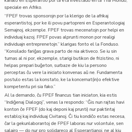
kanalo en Esperantio por la eta investado en la Tria Mondo,
speciale en Afriko.
“FPEF trovas sponsorojn por la klerigo de la afrikaj
esperantistoj, por ke ili povu partopreni en Esperantologiaj
Semajnoj, ekzemple. FPEF trovas mecenatojn por helpi en
individuaj kazoj. FPEF povas alprunti monon por realigi
individuajn entreprenetojn.” klarigas fonto el la Fonduso.
“Konsilado fariĝas grava parto de nia aktiveco. Se iu sin
turnas al ni por, ekzemple, starigi butikon de frizistino, ni
helpas prepari buĝeton, surbaze de kiu la persono
perceptas ĉu vere la iniciato konvenas aŭ ne. Fundamenta
postulo estas la konstato, ke la koncernat(in)o efektive
kompetentu pri sia fako.”
Al la demando, ĉu FPEF ﬁnancus tian iniciaton, kia estis
“Indiĝenaj Dialogoj”, venas la respondo: “Ĝis nun rajtas havi
konton ĉe FPEF (do kaj deponi kaj prunti) nur paktintaj
establoj kaj individuaj Civitanoj. Ĉi tiu kondiĉo estas necesa,
ĉar la gekunlaborantoj de FPEF laboras nur volontule, sen
salajro — do nur pro solidareco al Esperantianoj, ne al kiu