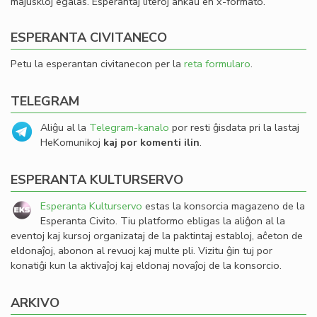
majuskloj egalas. Esperantaj literoj ankaŭ en x-formato.
ESPERANTA CIVITANECO
Petu la esperantan civitanecon per la
reta formularo
.
TELEGRAM
Aliĝu al la
Telegram-kanalo
por resti ĝisdata pri la lastaj
HeKomunikoj
kaj por komenti ilin
.
ESPERANTA KULTURSERVO
Esperanta Kulturservo
estas la konsorcia magazeno de la
Esperanta Civito. Tiu platformo ebligas la aliĝon al la
eventoj kaj kursoj organizataj de la paktintaj establoj, aĉeton de
eldonaĵoj, abonon al revuoj kaj multe pli. Vizitu ĝin tuj por
konatiĝi kun la aktivaĵoj kaj eldonaj novaĵoj de la konsorcio.
ARKIVO