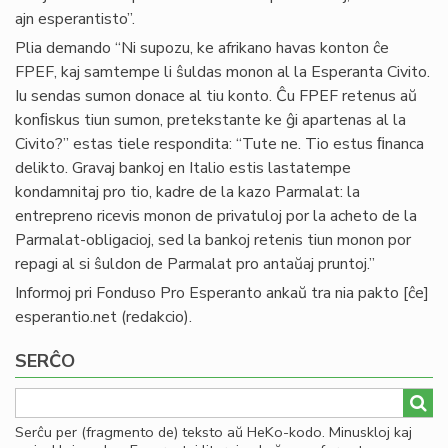
ajn esperantisto”.
Plia demando “Ni supozu, ke afrikano havas konton ĉe
FPEF, kaj samtempe li ŝuldas monon al la Esperanta Civito.
Iu sendas sumon donace al tiu konto. Ĉu FPEF retenus aŭ
konﬁskus tiun sumon, pretekstante ke ĝi apartenas al la
Civito?” estas tiele respondita: “Tute ne. Tio estus ﬁnanca
delikto. Gravaj bankoj en Italio estis lastatempe
kondamnitaj pro tio, kadre de la kazo Parmalat: la
entrepreno ricevis monon de privatuloj por la acheto de la
Parmalat-obligacioj, sed la bankoj retenis tiun monon por
repagi al si ŝuldon de Parmalat pro antaŭaj pruntoj.”
Informoj pri Fonduso Pro Esperanto ankaŭ tra nia
pakto
[ĉe]
esperantio
.
net
(redakcio)
.
SERĈO
Serĉu per (fragmento de) teksto aŭ HeKo-kodo. Minuskloj kaj