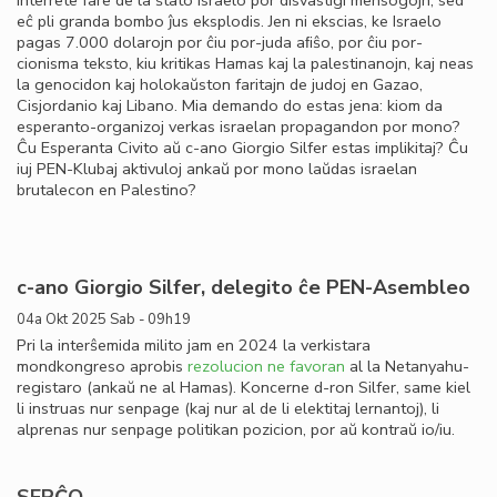
interrete fare de la ŝtato Israelo por disvastigi mensogojn, sed
eĉ pli granda bombo ĵus eksplodis. Jen ni ekscias, ke Israelo
pagas 7.000 dolarojn por ĉiu por-juda aﬁŝo, por ĉiu por-
cionisma teksto, kiu kritikas Hamas kaj la palestinanojn, kaj neas
la genocidon kaj holokaŭston faritajn de judoj en Gazao,
Cisjordanio kaj Libano. Mia demando do estas jena: kiom da
esperanto-organizoj verkas israelan propagandon por mono?
Ĉu Esperanta Civito aŭ c-ano Giorgio Silfer estas implikitaj? Ĉu
iuj PEN-Klubaj aktivuloj ankaŭ por mono laŭdas israelan
brutalecon en Palestino?
c-ano Giorgio Silfer, delegito ĉe PEN-Asembleo
04a Okt 2025 Sab - 09h19
Pri la interŝemida milito jam en 2024 la verkistara
mondkongreso aprobis
rezolucion ne favoran
al la Netanyahu-
registaro (ankaŭ ne al Hamas). Koncerne d-ron Silfer, same kiel
li instruas nur senpage (kaj nur al de li elektitaj lernantoj), li
alprenas nur senpage politikan pozicion, por aŭ kontraŭ io/iu.