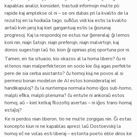
kapablas analizi, konsideri, trastudi informojn multe pli
rapide kaj amplekse ol ni – se oni dubas pri la kvalito de la
rezultoj en la hodiaŭa tago, suﬁĉus vidi kia estis la kvalito
antaŭ kvin jaroj kaj kiel gargantuaj estis la ĝisnunaj
progresoj. Kaj la respondoj ne estus nur ĝeneralaj: ĝi lernos
koni nin, niajn ŝatojn, niajn preferojn, niajn malvirtojn, kaj
donos sugestojn laŭ tio, kion ĝi opinias plej oportuna por ni.
Tamen, en tia situacio, kio okazos al la homa libero? ĉu ni
eltenos nian malperfektecon en socio kie ĉiuj agas perfekte
pere de sia cerba asistanto? ĉu homoj kiuj ne povos al si
permesi bonan modelon de AI estos konsiderataj iel
handikapuloj? ĉu la nuntempa normala homo iĝos sub-homo,
malpli eﬁka, malpli plenuma? ĉu entute ni ankoraŭ estos
homoj, aŭ – kiel kelkaj ﬁlozofoj asertas – ni iĝos trans-homaj
estaĵoj?
Ke ni perdos nian liberon, tio ne multe zorgigas nin. Ĝi estas
koncepto kiun ni ne kapablas aprezi; laŭ Dostoevskij la
homoj eĉ ne volas esti liberaj – estonta poeto eble diros ke