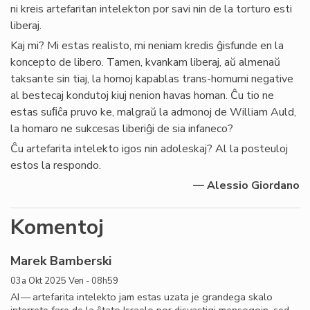
ni kreis artefaritan intelekton por savi nin de la torturo esti
liberaj.
Kaj mi? Mi estas realisto, mi neniam kredis ĝisfunde en la
koncepto de libero. Tamen, kvankam liberaj, aŭ almenaŭ
taksante sin tiaj, la homoj kapablas trans-homumi negative
al bestecaj kondutoj kiuj nenion havas homan. Ĉu tio ne
estas suﬁĉa pruvo ke, malgraŭ la admonoj de William Auld,
la homaro ne sukcesas liberiĝi de sia infaneco?
Ĉu artefarita intelekto igos nin adoleskaj? Al la posteuloj
estos la respondo.
— Alessio Giordano
Komentoj
Marek Bamberski
03a Okt 2025 Ven - 08h59
AI — artefarita intelekto jam estas uzata je grandega skalo