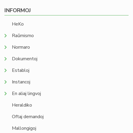
INFORMOJ
HeKo
Raŭmismo
Normaro
Dokumentoj
Establoj
Instancoj
En aliaj lingvoj
Heraldiko
Oftaj demandoj
Mallongigoj