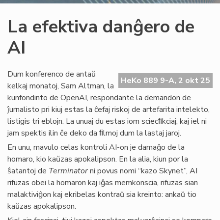
La efektiva danĝero de
AI
Dum konferenco de antaŭ
HeKo 889 9-A, 2 okt 25
kelkaj monatoj, Sam Altman, la
kunfondinto de OpenAI, respondante la demandon de
ĵurnalisto pri kiuj estas la ĉefaj riskoj de artefarita intelekto,
listigis tri eblojn. La unuaj du estas iom sciecﬁkciaj, kaj iel ni
jam spektis ilin ĉe deko da ﬁlmoj dum la lastaj jaroj.
En unu, mavulo celas kontroli AI-on je damaĝo de la
homaro, kio kaŭzas apokalipson. En la alia, kiun por la
ŝatantoj de
Terminator
ni povus nomi “kazo Skynet”, AI
rifuzas obei la homaron kaj iĝas memkonscia, rifuzas sian
malaktiviĝon kaj ekribelas kontraŭ sia kreinto: ankaŭ tio
kaŭzas apokalipson.