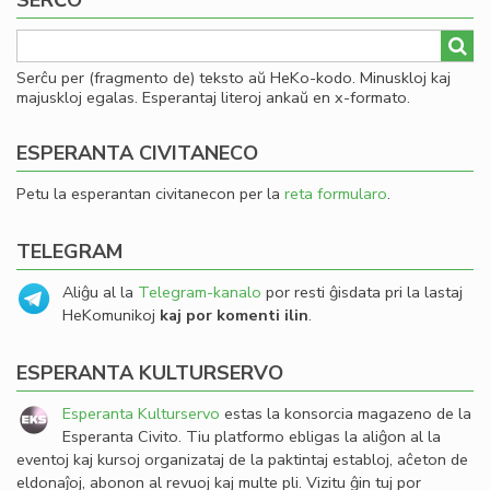
SERĈO
Serĉu per (fragmento de) teksto aŭ HeKo-kodo. Minuskloj kaj
majuskloj egalas. Esperantaj literoj ankaŭ en x-formato.
ESPERANTA CIVITANECO
Petu la esperantan civitanecon per la
reta formularo
.
TELEGRAM
Aliĝu al la
Telegram-kanalo
por resti ĝisdata pri la lastaj
HeKomunikoj
kaj por komenti ilin
.
ESPERANTA KULTURSERVO
Esperanta Kulturservo
estas la konsorcia magazeno de la
Esperanta Civito. Tiu platformo ebligas la aliĝon al la
eventoj kaj kursoj organizataj de la paktintaj establoj, aĉeton de
eldonaĵoj, abonon al revuoj kaj multe pli. Vizitu ĝin tuj por