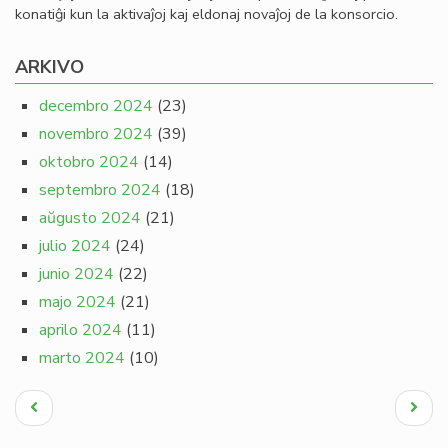
konatiĝi kun la aktivaĵoj kaj eldonaj novaĵoj de la konsorcio.
ARKIVO
decembro 2024
(23)
novembro 2024
(39)
oktobro 2024
(14)
septembro 2024
(18)
aŭgusto 2024
(21)
julio 2024
(24)
junio 2024
(22)
majo 2024
(21)
aprilo 2024
(11)
marto 2024
(10)
Pagination
Antaŭa
Next
paĝo
page