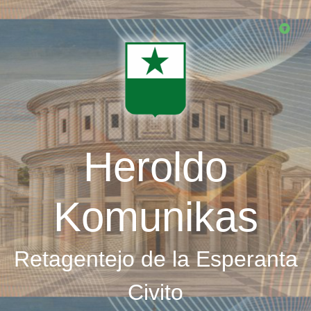
Skip
to
main
content
Heroldo
Komunikas
Retagentejo de la Esperanta
Civito