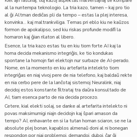
Kiel ajn fascinaj, tiuj kazoj aspektas malverŝajnaj se kompare
al la nuntempa teknologio. La tria kazo, tamen – kaj pro tio
al ĝi Altman dediĉas pli da tempo – estas la plej interesa,
konvinka… kaj maltrankviliga. Temas pri eblo kiu ne kaŭzos
formon de apokalipso, sed kiu riskas profunde modiﬁ la
homaron kaj ĝian rilaton al libero.
Esence, la tria kazo estas tiu en kiu tiom forte AI kaj la
homa decida mekanismo integriĝis, ke tio kondukas
spontane la homojn fari elektojn nur surbaze de AI-perado.
Nome, en la momento en kiu artefarita intelekto tiom
integriĝas en niaj vivoj pere de nia telefono, kaj baldaŭ rekte
en nia cerbo pere de la lanĉotaj sistemoj Neuralink, niaj
decidoj estos konstante ﬁltrataj tra daŭra konsultado de
AI, tiam esenca parto de nia decida procezo.
Cetere, kial elekti solaj, se danke al artefarita intelekto ni
povas maksimumigi niajn decidojn kaj ŝpari amason da
tempo? AI, enhavante en si la tutan homan sciaron, se ne la
absolute plej bonan, kapablos almenaŭ doni al ni bonegan
respondon por niaj problemoj, demandoj, duboj, ĉar ĝi