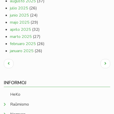
aŭgusto 2025
(37)
julio 2025
(26)
junio 2025
(24)
majo 2025
(29)
aprilo 2025
(32)
marto 2025
(27)
februaro 2025
(26)
januaro 2025
(26)
Pagination
Antaŭa
Next
paĝo
page
INFORMOJ
HeKo
Raŭmismo