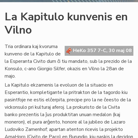
La Kapitulo kunvenis en
Vilno
Tria ordinara kaj kvoruma
HeKo 357 7-C, 30 maj 08
kunveno de la Kapitulo de
la Esperanta Civito dum ĉi tiu mandato, sub la prezido de la
Konsulo, c-ano Giorgio Silfer, okazis en Vilno la 28an de
majo.
La Kapitulo ekzamenis la evoluon de la situacio en
Esperantio, kompletigante la pritrakton de la tagordo kiu
pasintfoje ne estis elĉerpita, precipe pro la ne ĉeesto de la
vickonsulo pri kulturaj aferoj. La prokuristo de la Civita
banko prezentis la ĵus produktitan unuan medalon (kaj
moneron), el pura arĝento, honore al la jubileo de Lazaro
Ludoviko Zamenhof; apartan atenton ricevis la projekto
AmaHoro (Civito de Paco) en Burundio, kiu naskis la decidon