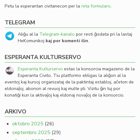
Petu la esperantan civitanecon per la
reta formularo
.
TELEGRAM
Aliĝu al la
Telegram-kanalo
por resti ĝisdata pri la lastaj
HeKomunikoj
kaj por komenti ilin
.
ESPERANTA KULTURSERVO
Esperanta Kulturservo
estas la konsorcia magazeno de la
Esperanta Civito. Tiu platformo ebligas la aliĝon al la
eventoj kaj kursoj organizataj de la paktintaj establoj, aĉeton de
eldonaĵoj, abonon al revuoj kaj multe pli. Vizitu ĝin tuj por
konatiĝi kun la aktivaĵoj kaj eldonaj novaĵoj de la konsorcio.
ARKIVO
oktobro 2025
(26)
septembro 2025
(29)