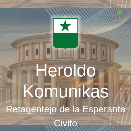
Skip
to
main
content
Heroldo
Komunikas
Retagentejo de la Esperanta
Civito