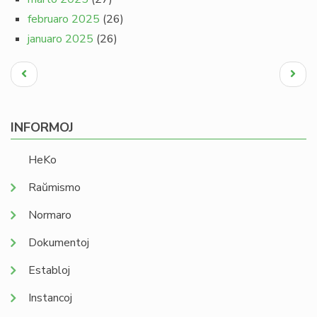
februaro 2025
(26)
januaro 2025
(26)
Pagination
Antaŭa
Next
paĝo
page
INFORMOJ
HeKo
Raŭmismo
Normaro
Dokumentoj
Establoj
Instancoj