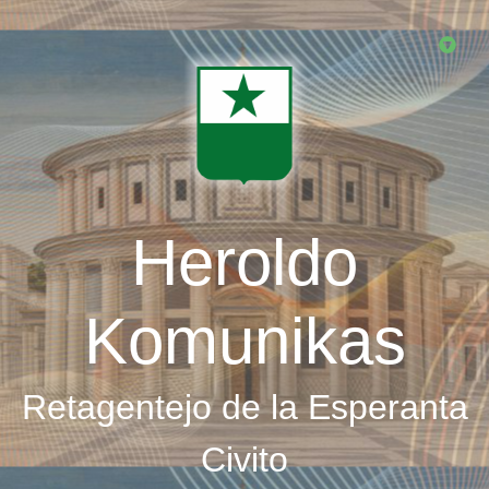
Skip
to
main
content
Heroldo
Komunikas
Retagentejo de la Esperanta
Civito