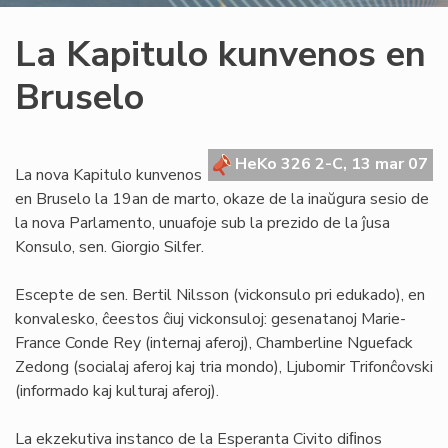
La Kapitulo kunvenos en
Bruselo
HeKo 326 2-C, 13 mar 07
La nova Kapitulo kunvenos
en Bruselo la 19an de marto, okaze de la inaŭgura sesio de
la nova Parlamento, unuafoje sub la prezido de la ĵusa
Konsulo, sen. Giorgio Silfer.
Escepte de sen. Bertil Nilsson (vickonsulo pri edukado), en
konvalesko, ĉeestos ĉiuj vickonsuloj: gesenatanoj Marie-
France Conde Rey (internaj aferoj), Chamberline Nguefack
Zedong (socialaj aferoj kaj tria mondo), Ljubomir Trifonĉovski
(informado kaj kulturaj aferoj).
La ekzekutiva instanco de la Esperanta Civito diﬁnos