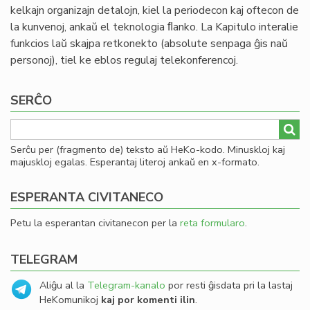
kelkajn organizajn detalojn, kiel la periodecon kaj oftecon de
la kunvenoj, ankaŭ el teknologia ﬂanko. La Kapitulo interalie
funkcios laŭ skajpa retkonekto (absolute senpaga ĝis naŭ
personoj), tiel ke eblos regulaj telekonferencoj.
SERĈO
Serĉu per (fragmento de) teksto aŭ HeKo-kodo. Minuskloj kaj
majuskloj egalas. Esperantaj literoj ankaŭ en x-formato.
ESPERANTA CIVITANECO
Petu la esperantan civitanecon per la
reta formularo
.
TELEGRAM
Aliĝu al la
Telegram-kanalo
por resti ĝisdata pri la lastaj
HeKomunikoj
kaj por komenti ilin
.