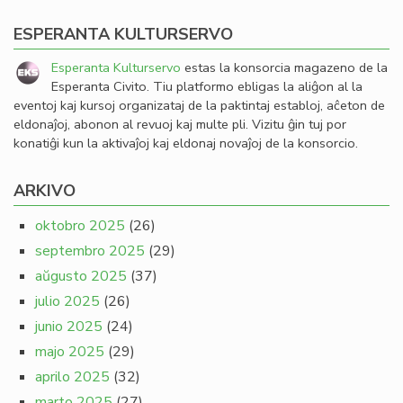
ESPERANTA KULTURSERVO
Esperanta Kulturservo
estas la konsorcia magazeno de la
Esperanta Civito. Tiu platformo ebligas la aliĝon al la
eventoj kaj kursoj organizataj de la paktintaj establoj, aĉeton de
eldonaĵoj, abonon al revuoj kaj multe pli. Vizitu ĝin tuj por
konatiĝi kun la aktivaĵoj kaj eldonaj novaĵoj de la konsorcio.
ARKIVO
oktobro 2025
(26)
septembro 2025
(29)
aŭgusto 2025
(37)
julio 2025
(26)
junio 2025
(24)
majo 2025
(29)
aprilo 2025
(32)
marto 2025
(27)