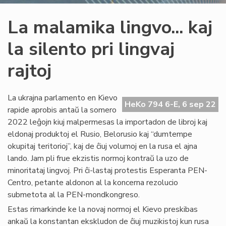
La malamika lingvo... kaj
la silento pri lingvaj
rajtoj
La ukrajna parlamento en Kievo
HeKo 794 6-E, 6 sep 22
rapide aprobis antaŭ la somero
2022 leĝojn kiuj malpermesas la importadon de libroj kaj
eldonaj produktoj el Rusio, Belorusio kaj “dumtempe
okupitaj teritorioj”, kaj de ĉiuj volumoj en la rusa el ajna
lando. Jam pli frue ekzistis normoj kontraŭ la uzo de
minoritataj lingvoj. Pri ĉi-lastaj protestis Esperanta PEN-
Centro, petante aldonon al la koncerna rezolucio
submetota al la PEN-mondkongreso.
Estas rimarkinde ke la novaj normoj el Kievo preskibas
ankaŭ la konstantan ekskludon de ĉiuj muzikistoj kun rusa