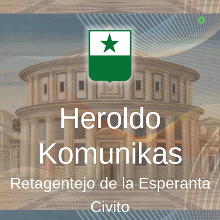
Skip
to
main
content
Heroldo
Komunikas
Retagentejo de la Esperanta
Civito