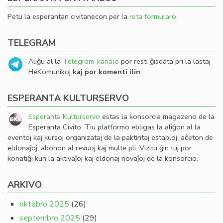
Petu la esperantan civitanecon per la
reta formularo
.
TELEGRAM
Aliĝu al la
Telegram-kanalo
por resti ĝisdata pri la lastaj
HeKomunikoj
kaj por komenti ilin
.
ESPERANTA KULTURSERVO
Esperanta Kulturservo
estas la konsorcia magazeno de la
Esperanta Civito. Tiu platformo ebligas la aliĝon al la
eventoj kaj kursoj organizataj de la paktintaj establoj, aĉeton de
eldonaĵoj, abonon al revuoj kaj multe pli. Vizitu ĝin tuj por
konatiĝi kun la aktivaĵoj kaj eldonaj novaĵoj de la konsorcio.
ARKIVO
oktobro 2025
(26)
septembro 2025
(29)