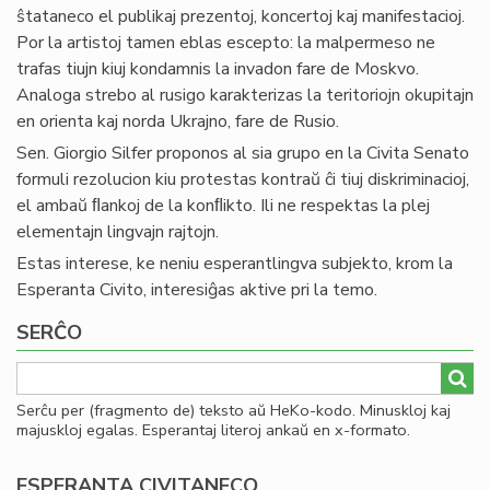
ŝtataneco el publikaj prezentoj, koncertoj kaj manifestacioj.
Por la artistoj tamen eblas escepto: la malpermeso ne
trafas tiujn kiuj kondamnis la invadon fare de Moskvo.
Analoga strebo al rusigo karakterizas la teritoriojn okupitajn
en orienta kaj norda Ukrajno, fare de Rusio.
Sen. Giorgio Silfer proponos al sia grupo en la Civita Senato
formuli rezolucion kiu protestas kontraŭ ĉi tiuj diskriminacioj,
el ambaŭ ﬂankoj de la konﬂikto. Ili ne respektas la plej
elementajn lingvajn rajtojn.
Estas interese, ke neniu esperantlingva subjekto, krom la
Esperanta Civito, interesiĝas aktive pri la temo.
SERĈO
Serĉu per (fragmento de) teksto aŭ HeKo-kodo. Minuskloj kaj
majuskloj egalas. Esperantaj literoj ankaŭ en x-formato.
ESPERANTA CIVITANECO