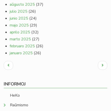
aŭgusto 2025
(37)
julio 2025
(26)
junio 2025
(24)
majo 2025
(29)
aprilo 2025
(32)
marto 2025
(27)
februaro 2025
(26)
januaro 2025
(26)
Pagination
Antaŭa
Next
paĝo
page
INFORMOJ
HeKo
Raŭmismo