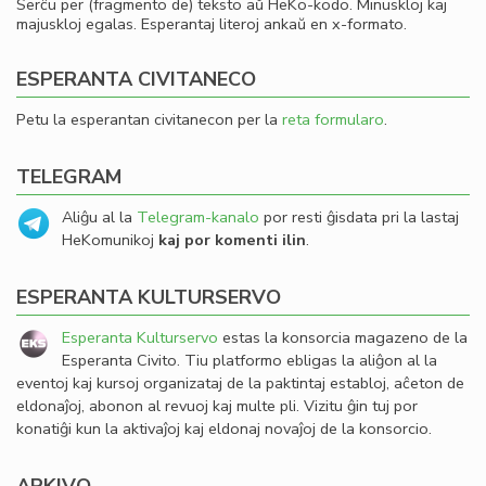
Serĉu per (fragmento de) teksto aŭ HeKo-kodo. Minuskloj kaj
majuskloj egalas. Esperantaj literoj ankaŭ en x-formato.
ESPERANTA CIVITANECO
Petu la esperantan civitanecon per la
reta formularo
.
TELEGRAM
Aliĝu al la
Telegram-kanalo
por resti ĝisdata pri la lastaj
HeKomunikoj
kaj por komenti ilin
.
ESPERANTA KULTURSERVO
Esperanta Kulturservo
estas la konsorcia magazeno de la
Esperanta Civito. Tiu platformo ebligas la aliĝon al la
eventoj kaj kursoj organizataj de la paktintaj establoj, aĉeton de
eldonaĵoj, abonon al revuoj kaj multe pli. Vizitu ĝin tuj por
konatiĝi kun la aktivaĵoj kaj eldonaj novaĵoj de la konsorcio.