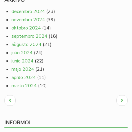
ARKIVO
decembro 2024
(23)
novembro 2024
(39)
oktobro 2024
(14)
septembro 2024
(18)
aŭgusto 2024
(21)
julio 2024
(24)
junio 2024
(22)
majo 2024
(21)
aprilo 2024
(11)
marto 2024
(10)
Pagination
Antaŭa
Next
paĝo
page
INFORMOJ