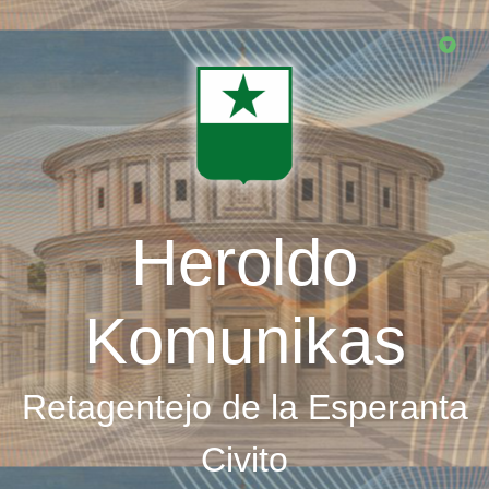
Skip
to
main
content
Heroldo
Komunikas
Retagentejo de la Esperanta
Civito