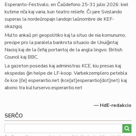
Esperanto-Festivalo, en Ĉaŭdefono 25-31 julio 2026: kiel
kutime riĉa kaj varia, kun teatro reliefe. Ĉi-jare Svislando
superas la nordeŭropajn landojn laŭnombre de KEF-
okazigoj.
Multo ankaŭ pri geopolitiko kaj la situo de nia komunumo,
precipe pro la paralela bankrota situacio de Unuiĝintaj
Nacioj kaj de la ĉefaj portantoj de la angla lingvo: British
Council kaj BBC.
La gazeton posedas kaj administras KCE, kiu presas kaj
ekspedas ĝin helpe de LF-koop. Varbekzemplero petebla
ĉe
kce
[ĉe]
esperantio
.
net
(kce[at]esperantio[dot]net)
kaj
abono tra kulturservo.esperantio.net
— HdE-redakcio
SERĈO