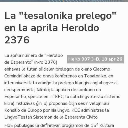
La "tesalonika prelego"
en la aprila Heroldo
2376
La aprila numero de “Heroldo
HeKo 907 3-B, 18 apr 26
de Esperanto” (n-ro 2376)
enhavas la tutan oﬁcialan prelegon de c-ano Giacomo
Comincini okaze de grava konferenco en Tesaloniko, en
interuniversitata aranĝo: la prelego klarigis anglalingve al
neesperantistaj fakuloj la aplikon de socikono en
Esperantio, specife en LTSEC, la sola lingvotesta sistemo
kiu a) inkluzivas ĝin, b) proponas ĉiujn ses nivelojn laŭ
Konsilio de Eŭropo por nia lingvo. KCE administras la
LingvoTestan Sistemon de la Esperanta Civito.
a
HdE publikigas la deﬁnitivan programon de 15
Kultura