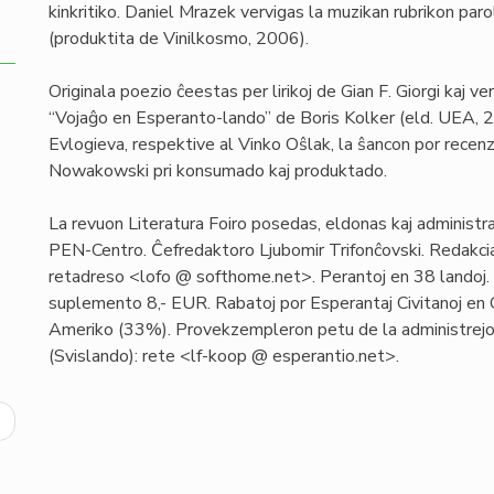
kinkritiko. Daniel Mrazek vervigas la muzikan rubrikon pa
(produktita de Vinilkosmo, 2006).
Originala poezio ĉeestas per lirikoj de Gian F. Giorgi kaj v
“Vojaĝo en Esperanto-lando” de Boris Kolker (eld. UEA, 
Evlogieva, respektive al Vinko Oŝlak, la ŝancon por recen
Nowakowski pri konsumado kaj produktado.
La revuon Literatura Foiro posedas, eldonas kaj administ
PEN-Centro. Ĉefredaktoro Ljubomir Trifonĉovski. Redakcia
retadreso <lofo @ softhome.net>. Perantoj en 38 landoj. I
suplemento 8,- EUR. Rabatoj por Esperantaj Civitanoj en 
Ameriko (33%). Provekzempleron petu de la administre
(Svislando): rete <lf-koop @ esperantio.net>.
ext
age