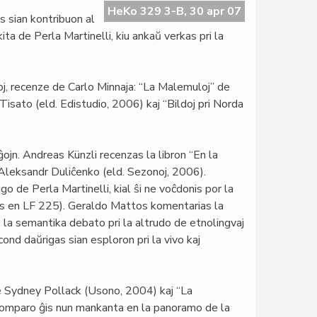
HeKo 329 3-B, 30 apr 07
s sian kontribuon al
ita de Perla Martinelli, kiu ankaŭ verkas pri la
roj, recenze de Carlo Minnaja: “La Malemuloj” de
 Tisato (eld. Edistudio, 2006) kaj “Bildoj pri Norda
ĝojn. Andreas Künzli recenzas la libron “En la
 Aleksandr Duliĉenko (eld. Sezonoj, 2006).
go de Perla Martinelli, kial ŝi ne voĉdonis por la
ris en LF 225). Geraldo Mattos komentarias la
la semantika debato pri la altrudo de etnolingvaj
cond daŭrigas sian esploron pri la vivo kaj
 de Sydney Pollack (Usono, 2004) kaj “La
 komparo ĝis nun mankanta en la panoramo de la