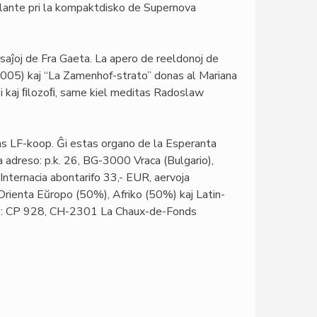
rolante pri la kompaktdisko de Supernova
ersaĵoj de Fra Gaeta. La apero de reeldonoj de
2005) kaj “La Zamenhof-strato” donas al Mariana
zi kaj ﬁlozoﬁ, same kiel meditas Radoslaw
ras LF-koop. Ĝi estas organo de la Esperanta
 adreso: p.k. 26, BG-3000 Vraca (Bulgario),
nternacia abontarifo 33,- EUR, aervoja
Orienta Eŭropo (50%), Afriko (50%) kaj Latin-
jo: CP 928, CH-2301 La Chaux-de-Fonds