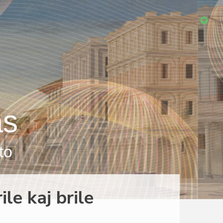
as
to
ile kaj brile