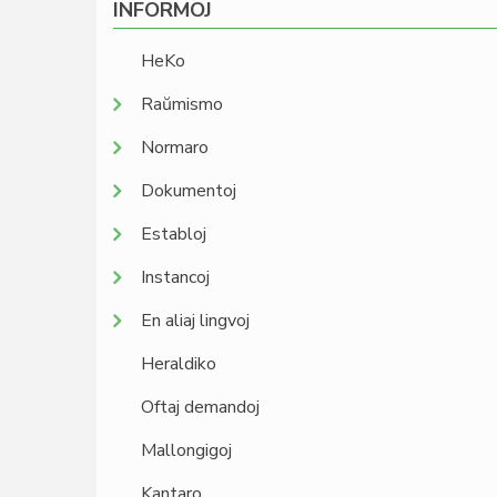
INFORMOJ
HeKo
Raŭmismo
Normaro
Dokumentoj
Establoj
Instancoj
En aliaj lingvoj
Heraldiko
Oftaj demandoj
Mallongigoj
Kantaro