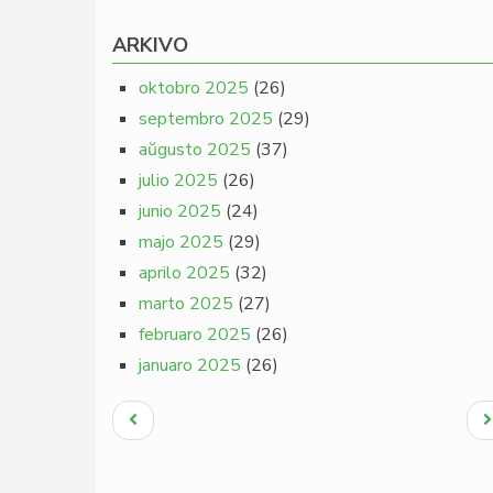
ARKIVO
oktobro 2025
(26)
septembro 2025
(29)
aŭgusto 2025
(37)
julio 2025
(26)
junio 2025
(24)
majo 2025
(29)
aprilo 2025
(32)
marto 2025
(27)
februaro 2025
(26)
januaro 2025
(26)
Pagination
Antaŭa
N
paĝo
p