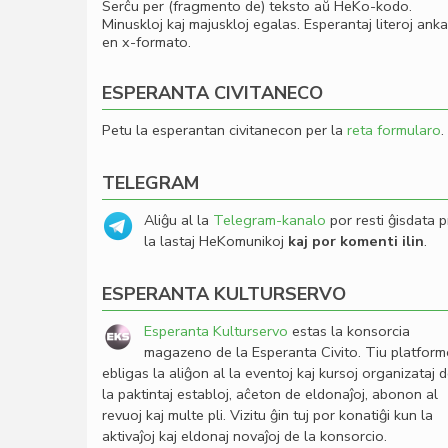
Serĉu per (fragmento de) teksto aŭ HeKo-kodo.
Minuskloj kaj majuskloj egalas. Esperantaj literoj ank
en x-formato.
ESPERANTA CIVITANECO
Petu la esperantan civitanecon per la
reta formularo
.
TELEGRAM
Aliĝu al la
Telegram-kanalo
por resti ĝisdata p
la lastaj HeKomunikoj
kaj por komenti ilin
.
ESPERANTA KULTURSERVO
Esperanta Kulturservo
estas la konsorcia
magazeno de la Esperanta Civito. Tiu platfor
ebligas la aliĝon al la eventoj kaj kursoj organizataj 
la paktintaj establoj, aĉeton de eldonaĵoj, abonon al
revuoj kaj multe pli. Vizitu ĝin tuj por konatiĝi kun la
aktivaĵoj kaj eldonaj novaĵoj de la konsorcio.