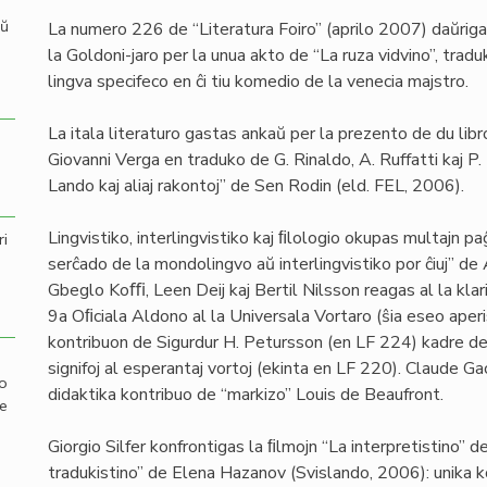
aŭ
La numero 226 de “Literatura Foiro” (aprilo 2007) daŭriga
la Goldoni-jaro per la unua akto de “La ruza vidvino”, traduk
lingva specifeco en ĉi tiu komedio de la venecia majstro.
La itala literaturo gastas ankaŭ per la prezento de du lib
Giovanni Verga en traduko de G. Rinaldo, A. Ruffatti kaj P.
Lando kaj aliaj rakontoj” de Sen Rodin (eld. FEL, 2006).
Lingvistiko, interlingvistiko kaj ﬁlologio okupas multajn pa
ri
serĉado de la mondolingvo aŭ interlingvistiko por ĉiuj” de
Gbeglo Koﬃ, Leen Deij kaj Bertil Nilsson reagas al la klari
9a Oﬁciala Aldono al la Universala Vortaro (ŝia eseo ape
kontribuon de Sigurdur H. Petursson (en LF 224) kadre de 
signifoj al esperantaj vortoj (ekinta en LF 220). Claude Ga
mo
didaktika kontribuo de “markizo” Louis de Beaufront.
de
Giorgio Silfer konfrontigas la ﬁlmojn “La interpretistino”
tradukistino” de Elena Hazanov (Svislando, 2006): unika