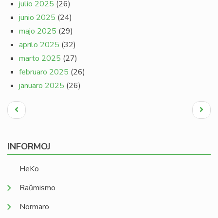
julio 2025
(26)
junio 2025
(24)
majo 2025
(29)
aprilo 2025
(32)
marto 2025
(27)
februaro 2025
(26)
januaro 2025
(26)
Pagination
Antaŭa
Next
paĝo
page
INFORMOJ
HeKo
Raŭmismo
Normaro