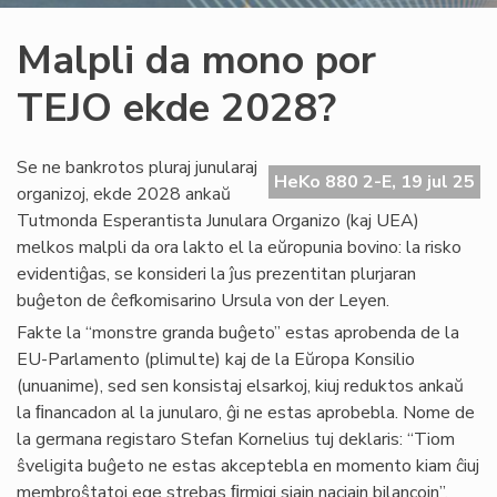
Malpli da mono por
TEJO ekde 2028?
Se ne bankrotos pluraj junularaj
HeKo 880 2-E, 19 jul 25
organizoj, ekde 2028 ankaŭ
Tutmonda Esperantista Junulara Organizo (kaj UEA)
melkos malpli da ora lakto el la eŭropunia bovino: la risko
evidentiĝas, se konsideri la ĵus prezentitan plurjaran
buĝeton de ĉefkomisarino Ursula von der Leyen.
Fakte la “monstre granda buĝeto” estas aprobenda de la
EU-Parlamento (plimulte) kaj de la Eŭropa Konsilio
(unuanime), sed sen konsistaj elsarkoj, kiuj reduktos ankaŭ
la ﬁnancadon al la junularo, ĝi ne estas aprobebla. Nome de
la germana registaro Stefan Kornelius tuj deklaris: “Tiom
ŝveligita buĝeto ne estas akceptebla en momento kiam ĉiuj
membroŝtatoj ege strebas ﬁrmigi siajn naciajn bilancojn”.