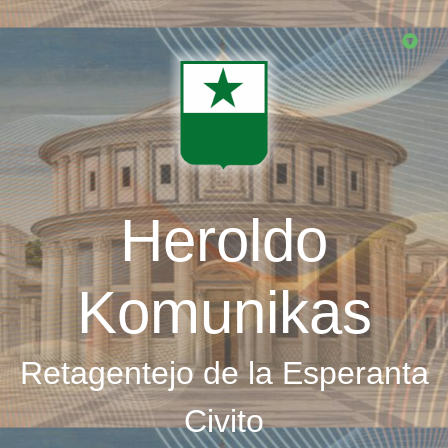
Skip
to
main
content
Heroldo
Komunikas
Retagentejo de la Esperanta
Civito