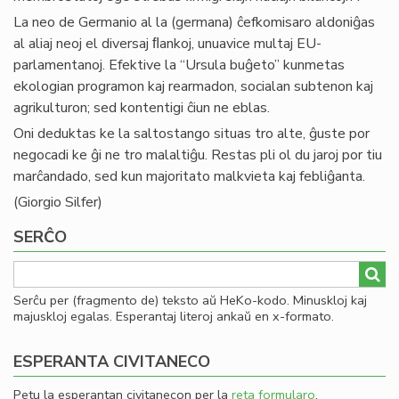
La neo de Germanio al la (germana) ĉefkomisaro aldoniĝas
al aliaj neoj el diversaj ﬂankoj, unuavice multaj EU-
parlamentanoj. Efektive la “Ursula buĝeto” kunmetas
ekologian programon kaj rearmadon, socialan subtenon kaj
agrikulturon; sed kontentigi ĉiun ne eblas.
Oni deduktas ke la saltostango situas tro alte, ĝuste por
negocadi ke ĝi ne tro malaltiĝu. Restas pli ol du jaroj por tiu
marĉandado, sed kun majoritato malkvieta kaj febliĝanta.
(Giorgio Silfer)
SERĈO
Serĉu per (fragmento de) teksto aŭ HeKo-kodo. Minuskloj kaj
majuskloj egalas. Esperantaj literoj ankaŭ en x-formato.
ESPERANTA CIVITANECO
Petu la esperantan civitanecon per la
reta formularo
.