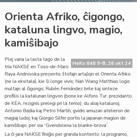
Orienta Afriko, ĉigongo,
kataluna lingvo, magio,
kamiŝibajo
Plej varia la lasta tago de la
HeKo 848 9-B, 26 okt 24
tria NAKSE en Toso-de-Maro:
Raya Androvska prezentis ŝtofajn artaĵojn el Orienta Afriko
(ne la eksitala), kie ŝi longe vivis; Nan Wang Matthias logis
multajn al ĉigongo; Rubèn Fernández brile kaj sinteze
proﬁlis la katalunan lingvon (bone ke Alfons Tur, prezidanto
de KEA, rezignis prelegi pri la temo); du aliaj katalunoj,
Antonio Badia kaj Petro Martín, gvidis amuzan atelieron de
magiaj ludoj; kaj Giorgio Silfer portis la japanan magion de
kamiŝibajo, per sia “Gvendolena la blanke-brova”.
La ĉi-jara NAKSE ﬁniĝis per granda kontento: la programo,