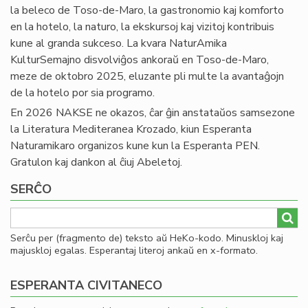
la beleco de Toso-de-Maro, la gastronomio kaj komforto
en la hotelo, la naturo, la ekskursoj kaj vizitoj kontribuis
kune al granda sukceso. La kvara NaturAmika
KulturSemajno disvolviĝos ankoraŭ en Toso-de-Maro,
meze de oktobro 2025, eluzante pli multe la avantaĝojn
de la hotelo por sia programo.
En 2026 NAKSE ne okazos, ĉar ĝin anstataŭos samsezone
la Literatura Mediteranea Krozado, kiun Esperanta
Naturamikaro organizos kune kun la Esperanta PEN.
Gratulon kaj dankon al ĉiuj Abeletoj.
SERĈO
Serĉu per (fragmento de) teksto aŭ HeKo-kodo. Minuskloj kaj
majuskloj egalas. Esperantaj literoj ankaŭ en x-formato.
ESPERANTA CIVITANECO