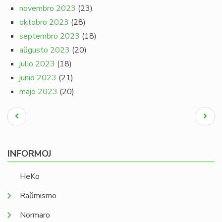
novembro 2023
(23)
oktobro 2023
(28)
septembro 2023
(18)
aŭgusto 2023
(20)
julio 2023
(18)
junio 2023
(21)
majo 2023
(20)
Pagination
Antaŭa
Next
paĝo
page
INFORMOJ
HeKo
Raŭmismo
Normaro