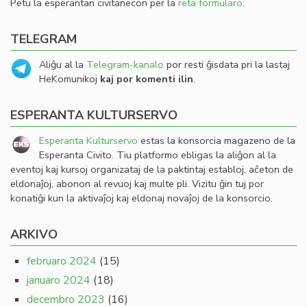
Petu la esperantan civitanecon per la
reta formularo
.
TELEGRAM
Aliĝu al la
Telegram-kanalo
por resti ĝisdata pri la lastaj
HeKomunikoj
kaj por komenti ilin
.
ESPERANTA KULTURSERVO
Esperanta Kulturservo
estas la konsorcia magazeno de la
Esperanta Civito. Tiu platformo ebligas la aliĝon al la
eventoj kaj kursoj organizataj de la paktintaj establoj, aĉeton de
eldonaĵoj, abonon al revuoj kaj multe pli. Vizitu ĝin tuj por
konatiĝi kun la aktivaĵoj kaj eldonaj novaĵoj de la konsorcio.
ARKIVO
februaro 2024
(15)
januaro 2024
(18)
decembro 2023
(16)