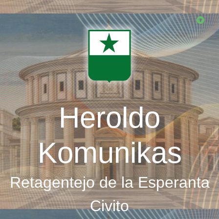
Skip
to
main
content
Heroldo
Komunikas
Retagentejo de la Esperanta
Civito