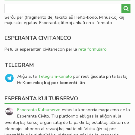
Serĉu per (fragmento de) teksto aŭ HeKo-kodo. Minuskloj kaj
majuskloj egalas. Esperantaj literoj ankaŭ en x-formato.
ESPERANTA CIVITANECO
Petu la esperantan civitanecon per la
reta formularo
.
TELEGRAM
Aliĝu al la
Telegram-kanalo
por resti ĝisdata pri la lastaj
HeKomunikoj
kaj por komenti ilin
.
ESPERANTA KULTURSERVO
Esperanta Kulturservo
estas la konsorcia magazeno de la
Esperanta Civito. Tiu platformo ebligas la aliĝon al la
eventoj kaj kursoj organizataj de la paktintaj establoj, aĉeton de
eldonaĵoj, abonon al revuoj kaj multe pli. Vizitu ĝin tuj por