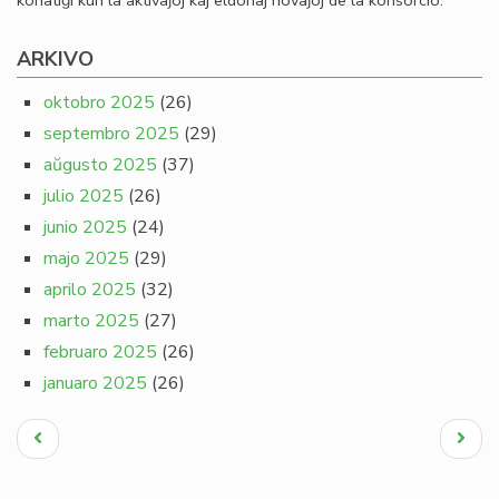
konatiĝi kun la aktivaĵoj kaj eldonaj novaĵoj de la konsorcio.
ARKIVO
oktobro 2025
(26)
septembro 2025
(29)
aŭgusto 2025
(37)
julio 2025
(26)
junio 2025
(24)
majo 2025
(29)
aprilo 2025
(32)
marto 2025
(27)
februaro 2025
(26)
januaro 2025
(26)
Pagination
Antaŭa
Next
paĝo
page