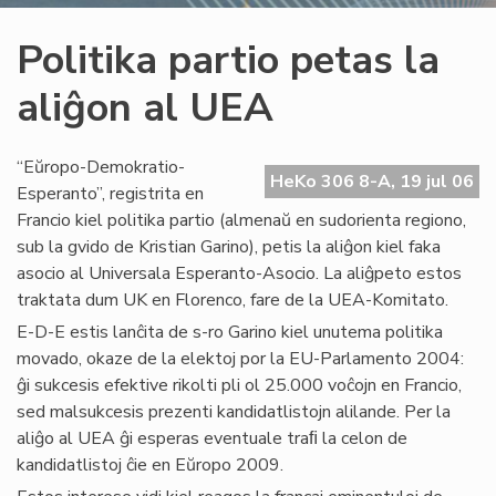
Politika partio petas la
aliĝon al UEA
“Eŭropo-Demokratio-
HeKo 306 8-A, 19 jul 06
Esperanto”, registrita en
Francio kiel politika partio (almenaŭ en sudorienta regiono,
sub la gvido de Kristian Garino), petis la aliĝon kiel faka
asocio al Universala Esperanto-Asocio. La aliĝpeto estos
traktata dum UK en Florenco, fare de la UEA-Komitato.
E-D-E estis lanĉita de s-ro Garino kiel unutema politika
movado, okaze de la elektoj por la EU-Parlamento 2004:
ĝi sukcesis efektive rikolti pli ol 25.000 voĉojn en Francio,
sed malsukcesis prezenti kandidatlistojn alilande. Per la
aliĝo al UEA ĝi esperas eventuale traﬁ la celon de
kandidatlistoj ĉie en Eŭropo 2009.