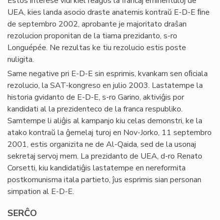
Estos interese vidi kiel reagos la francaj eminentuloj de
UEA, kies landa asocio draste anatemis kontraŭ E-D-E ﬁne
de septembro 2002, aprobante je majoritato draŝan
rezolucion proponitan de la tiama prezidanto, s-ro
Longuépée. Ne rezultas ke tiu rezolucio estis poste
nuligita.
Same negative pri E-D-E sin esprimis, kvankam sen oﬁciala
rezolucio, la SAT-kongreso en julio 2003. Lastatempe la
historia gvidanto de E-D-E, s-ro Garino, aktiviĝis por
kandidati al la prezidenteco de la franca respubliko.
Samtempe li aliĝis al kampanjo kiu celas demonstri, ke la
atako kontraŭ la ĝemelaj turoj en Nov-Jorko, 11 septembro
2001, estis organizita ne de Al-Qaida, sed de la usonaj
sekretaj servoj mem. La prezidanto de UEA, d-ro Renato
Corsetti, kiu kandidatiĝis lastatempe en nereformita
postkomunisma itala partieto, ĵus esprimis sian personan
simpation al E-D-E.
SERĈO