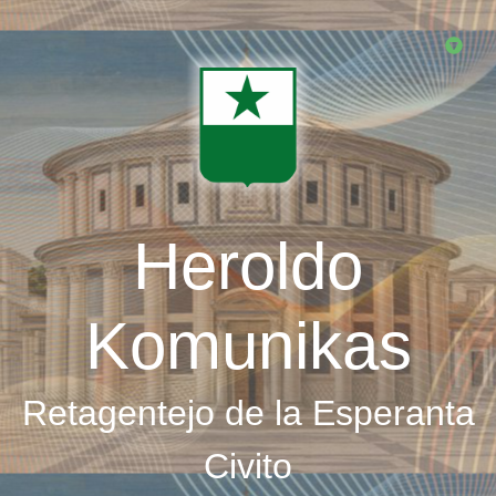
Skip
to
main
content
Heroldo
Komunikas
Retagentejo de la Esperanta
Civito