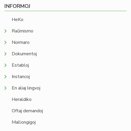
INFORMOJ
HeKo
Raŭmismo
Normaro
Dokumentoj
Establoj
Instancoj
En aliaj lingvoj
Heraldiko
Oftaj demandoj
Mallongigoj