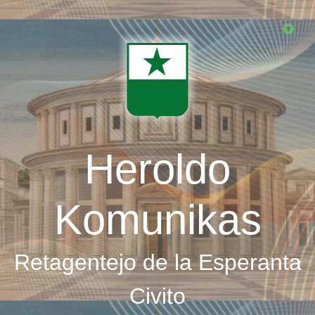
Skip
to
main
content
Heroldo
Komunikas
Retagentejo de la Esperanta
Civito