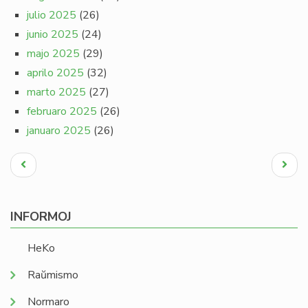
julio 2025
(26)
junio 2025
(24)
majo 2025
(29)
aprilo 2025
(32)
marto 2025
(27)
februaro 2025
(26)
januaro 2025
(26)
Pagination
Antaŭa
Next
paĝo
page
INFORMOJ
HeKo
Raŭmismo
Normaro