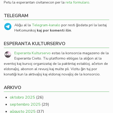
Petu la esperantan civitanecon per la
reta formularo
.
TELEGRAM
Aliĝu al la
Telegram-kanalo
por resti ĝisdata pri la lastaj
HeKomunikoj
kaj por komenti ilin
.
ESPERANTA KULTURSERVO
Esperanta Kulturservo
estas la konsorcia magazeno de la
Esperanta Civito. Tiu platformo ebligas la aliĝon al la
eventoj kaj kursoj organizataj de la paktintaj establoj, aĉeton de
eldonaĵoj, abonon al revuoj kaj multe pli. Vizitu ĝin tuj por
konatiĝi kun la aktivaĵoj kaj eldonaj novaĵoj de la konsorcio.
ARKIVO
oktobro 2025
(26)
septembro 2025
(29)
aŭgusto 2025
(37)