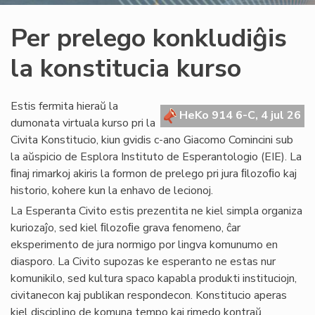
Per prelego konkludiĝis
la konstitucia kurso
Estis fermita hieraŭ la
HeKo 914 6-C, 4 jul 26
dumonata virtuala kurso pri la
Civita Konstitucio, kiun gvidis c-ano Giacomo Comincini sub
la aŭspicio de Esplora Instituto de Esperantologio (EIE). La
ﬁnaj rimarkoj akiris la formon de prelego pri jura ﬁlozoﬁo kaj
historio, kohere kun la enhavo de lecionoj.
La Esperanta Civito estis prezentita ne kiel simpla organiza
kuriozaĵo, sed kiel ﬁlozoﬁe grava fenomeno, ĉar
eksperimento de jura normigo por lingva komunumo en
diasporo. La Civito supozas ke esperanto ne estas nur
komunikilo, sed kultura spaco kapabla produkti instituciojn,
civitanecon kaj publikan respondecon. Konstitucio aperas
kiel disciplino de komuna tempo kaj rimedo kontraŭ