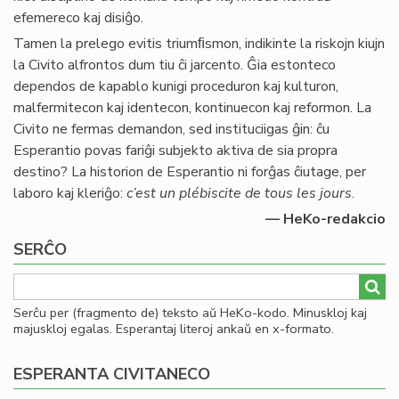
efemereco kaj disiĝo.
Tamen la prelego evitis triumﬁsmon, indikinte la riskojn kiujn
la Civito alfrontos dum tiu ĉi jarcento. Ĝia estonteco
dependos de kapablo kunigi proceduron kaj kulturon,
malfermitecon kaj identecon, kontinuecon kaj reformon. La
Civito ne fermas demandon, sed instituciigas ĝin: ĉu
Esperantio povas fariĝi subjekto aktiva de sia propra
destino? La historion de Esperantio ni forĝas ĉiutage, per
laboro kaj kleriĝo:
c’est un plébiscite de tous les jours
.
— HeKo-redakcio
SERĈO
Serĉu per (fragmento de) teksto aŭ HeKo-kodo. Minuskloj kaj
majuskloj egalas. Esperantaj literoj ankaŭ en x-formato.
ESPERANTA CIVITANECO