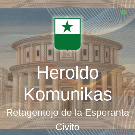
Skip
to
main
content
Heroldo
Komunikas
Retagentejo de la Esperanta
Civito