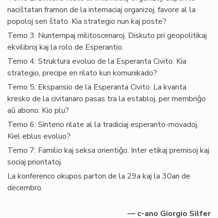
naciŝtatan framon de la internaciaj organizoj, favore al la
popoloj sen ŝtato. Kia strategio nun kaj poste?
Temo 3: Nuntempaj militoscenaroj. Diskuto pri geopolitikaj
ekvilibroj kaj la rolo de Esperantio.
Temo 4: Struktura evoluo de la Esperanta Civito. Kia
strategio, precipe en rilato kun komunikado?
Temo 5: Ekspansio de la Esperanta Civito. La kvanta
kresko de la civitanaro pasas tra la establoj, per membriĝo
aŭ abono. Kio plu?
Temo 6: Sinteno rilate al la tradiciaj esperanto-movadoj.
Kiel eblus evoluo?
Temo 7: Familio kaj seksa orientiĝo. Inter etikaj premisoj kaj
sociaj prioritatoj.
La konferenco okupos parton de la 29a kaj la 30an de
decembro.
— c-ano Giorgio Silfer