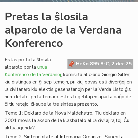
Pretas la ŝlosila
alparolo de la Verdana
Konferenco
Estas preta la ŝlosila
HeKo 895 8-C, 2 dec 25
alparolo por la
unua
Konferenco de la Verdanoj
, komisiita al c-ano Giorgio Silfer,
kiu distingas en ĝi sep temojn, pri kiuj povas esti diverĝoj en
la civitanaro kiu elektis gesenatanojn per la Verda Listo ĝis
nun: detaloj pri la temaro estos legeblaj en aparta paĝo de
ĉi tiu retejo; ĉi-sube la tre sinteza prezento.
Temo 1: Deklaro de la Nova Maldekstro. Tiu deklaro en
2001 movis la akson de la klasbatalo al la civilaj rajtoj. Ĉu
aktualigenda?
Temo 2: Sinteno rilate al Internaciaj Organizoj. Superi la