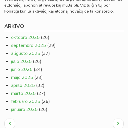
eldonaĵoj, abonon al revuoj kaj multe pli. Vizitu ĝin tuj por
konatiĝi kun la aktivaĵoj kaj eldonaj novaĵoj de la konsorcio.
ARKIVO
oktobro 2025
(26)
septembro 2025
(29)
aŭgusto 2025
(37)
julio 2025
(26)
junio 2025
(24)
majo 2025
(29)
aprilo 2025
(32)
marto 2025
(27)
februaro 2025
(26)
januaro 2025
(26)
Pagination
Antaŭa
Next