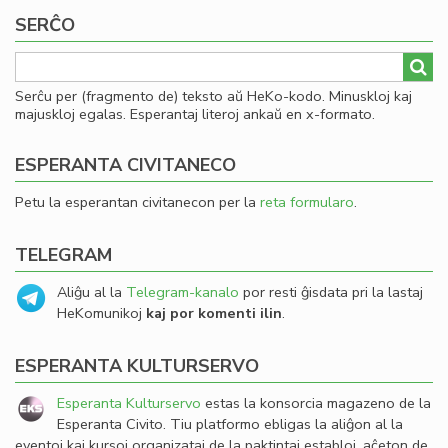
SERĈO
Serĉu per (fragmento de) teksto aŭ HeKo-kodo. Minuskloj kaj
majuskloj egalas. Esperantaj literoj ankaŭ en x-formato.
ESPERANTA CIVITANECO
Petu la esperantan civitanecon per la
reta formularo
.
TELEGRAM
Aliĝu al la
Telegram-kanalo
por resti ĝisdata pri la lastaj
HeKomunikoj
kaj por komenti ilin
.
ESPERANTA KULTURSERVO
Esperanta Kulturservo
estas la konsorcia magazeno de la
Esperanta Civito. Tiu platformo ebligas la aliĝon al la
eventoj kaj kursoj organizataj de la paktintaj establoj, aĉeton de