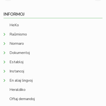
paĝo
page
INFORMOJ
HeKo
Raŭmismo
Normaro
Dokumentoj
Establoj
Instancoj
En aliaj lingvoj
Heraldiko
Oftaj demandoj