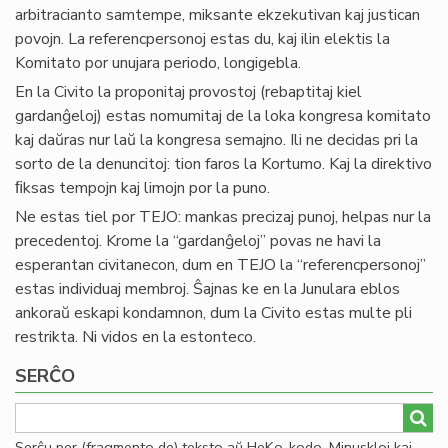
arbitracianto samtempe, miksante ekzekutivan kaj justican
povojn. La referencpersonoj estas du, kaj ilin elektis la
Komitato por unujara periodo, longigebla.
En la Civito la proponitaj provostoj (rebaptitaj kiel
gardanĝeloj) estas nomumitaj de la loka kongresa komitato
kaj daŭras nur laŭ la kongresa semajno. Ili ne decidas pri la
sorto de la denuncitoj: tion faros la Kortumo. Kaj la direktivo
ﬁksas tempojn kaj limojn por la puno.
Ne estas tiel por TEJO: mankas precizaj punoj, helpas nur la
precedentoj. Krome la “gardanĝeloj” povas ne havi la
esperantan civitanecon, dum en TEJO la “referencpersonoj”
estas individuaj membroj. Ŝajnas ke en la Junulara eblos
ankoraŭ eskapi kondamnon, dum la Civito estas multe pli
restrikta. Ni vidos en la estonteco.
SERĈO
Serĉu per (fragmento de) teksto aŭ HeKo-kodo. Minuskloj kaj