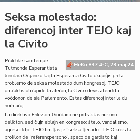
Seksa molestado:
diferencoj inter TEJO kaj
la Civito
Praktike samtempe
HeKo 837 4-C, 23 maj 24
Tutmonda Esperantista
Junulara Organizo kaj la Esperanta Civito okupiĝis pri la
problemo de seksa molestado dum kongresoj. TEJO
pritraktis pli rapide la aferon, la Civito devis atendi la
voĉdonon de sia Parlamento. Estas diferencoj inter la du
normaroj.
La direktivo Eriksson-Giordano ne pritraktas nur unu
delikton, sed ĉiujn eblajn en kongreso: ŝtelo, vandalismo,
agresoj ktp. TEJO limiĝas je “seksa ĝenado”. TEJO kreis la
proﬁlon de “referencpersono”, speco de gardisto kaj