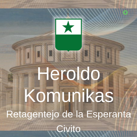
Skip
to
main
content
Heroldo
Komunikas
Retagentejo de la Esperanta
Civito