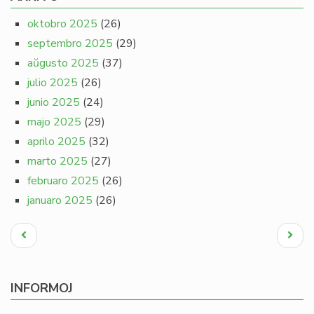
oktobro 2025
(26)
septembro 2025
(29)
aŭgusto 2025
(37)
julio 2025
(26)
junio 2025
(24)
majo 2025
(29)
aprilo 2025
(32)
marto 2025
(27)
februaro 2025
(26)
januaro 2025
(26)
Pagination
Antaŭa
Next
paĝo
page
INFORMOJ