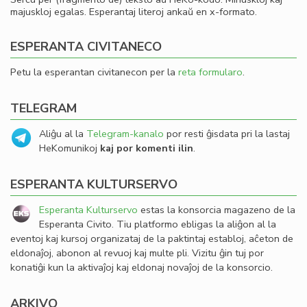
majuskloj egalas. Esperantaj literoj ankaŭ en x-formato.
ESPERANTA CIVITANECO
Petu la esperantan civitanecon per la
reta formularo
.
TELEGRAM
Aliĝu al la
Telegram-kanalo
por resti ĝisdata pri la lastaj
HeKomunikoj
kaj por komenti ilin
.
ESPERANTA KULTURSERVO
Esperanta Kulturservo
estas la konsorcia magazeno de la
Esperanta Civito. Tiu platformo ebligas la aliĝon al la
eventoj kaj kursoj organizataj de la paktintaj establoj, aĉeton de
eldonaĵoj, abonon al revuoj kaj multe pli. Vizitu ĝin tuj por
konatiĝi kun la aktivaĵoj kaj eldonaj novaĵoj de la konsorcio.
ARKIVO