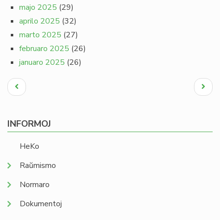
majo 2025
(29)
aprilo 2025
(32)
marto 2025
(27)
februaro 2025
(26)
januaro 2025
(26)
Pagination
Antaŭa
Next
paĝo
page
INFORMOJ
HeKo
Raŭmismo
Normaro
Dokumentoj