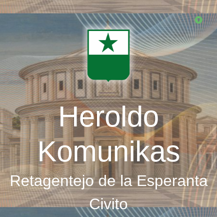
Skip
to
main
content
Heroldo
Komunikas
Retagentejo de la Esperanta
Civito