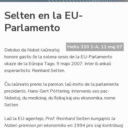
Selten en la EU-
Parlamento
HeKo 330 1-A, 11 maj 07
Dekduo da Nobel-laŭreatoj
honore gastis ĉe la solena sesio de la EU-Parlamento
okaze de la Eŭropa Tago, 9 majo 2007. Inter ili ankaŭ
esperantisto: Reinhard Selten.
Ĉiu laŭreato prenis la parolon, laŭ invito de la parlamenta
prezidanto, Hans-Gert Pöttering. Intervenis ses pac-
Nobeloj, du medicinaj, du ﬁzikaj kaj unu ekonomika, nome
Selten.
Laŭ la EU-agentejo,
Prof. Reinhard Selten kungajnis la
Nobel-premion pri ekonomiko en 1994 pro siaj kontribuoj