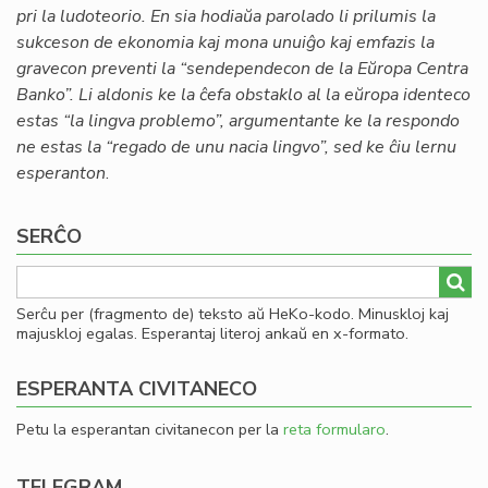
pri la ludoteorio. En sia hodiaŭa parolado li prilumis la
sukceson de ekonomia kaj mona unuiĝo kaj emfazis la
gravecon preventi la “sendependecon de la Eŭropa Centra
Banko”. Li aldonis ke la ĉefa obstaklo al la eŭropa identeco
estas “la lingva problemo”, argumentante ke la respondo
ne estas la “regado de unu nacia lingvo”, sed ke ĉiu lernu
esperanton
.
SERĈO
Serĉu per (fragmento de) teksto aŭ HeKo-kodo. Minuskloj kaj
majuskloj egalas. Esperantaj literoj ankaŭ en x-formato.
ESPERANTA CIVITANECO
Petu la esperantan civitanecon per la
reta formularo
.
TELEGRAM