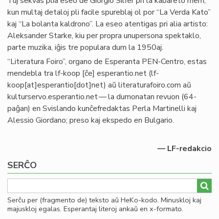
Tuj sekvas plia eseo de Giorgio Silfer pri la kabareto mem,
kun multaj detaloj pli facile spureblaj ol por “La Verda Kato”
kaj “La bolanta kaldrono”. La eseo atentigas pri alia artisto:
Aleksander Starke, kiu per propra unupersona spektaklo,
parte muzika, iĝis tre populara dum la 1950aj.
“Literatura Foiro”, organo de Esperanta PEN-Centro, estas
mendebla tra
lf-koop
[ĉe]
esperantio
.
net
(lf-
koop[at]esperantio[dot]net)
aŭ literaturafoiro.com aŭ
kulturservo.esperantio.net — la dumonatan revuon (64-
paĝan) en Svislando kunĉefredaktas Perla Martinelli kaj
Alessio Giordano; preso kaj ekspedo en Bulgario.
— LF-redakcio
SERĈO
Serĉu per (fragmento de) teksto aŭ HeKo-kodo. Minuskloj kaj
majuskloj egalas. Esperantaj literoj ankaŭ en x-formato.