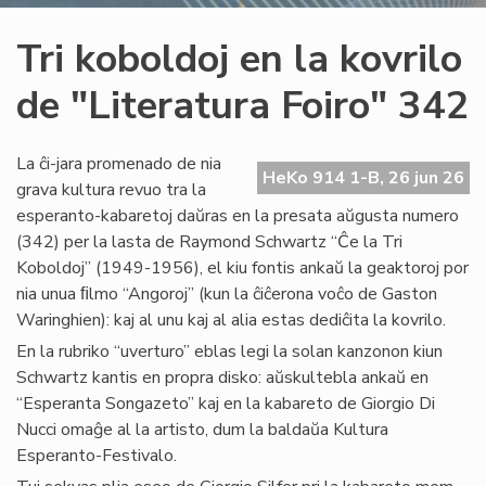
Tri koboldoj en la kovrilo
de "Literatura Foiro" 342
La ĉi-jara promenado de nia
HeKo 914 1-B, 26 jun 26
grava kultura revuo tra la
esperanto-kabaretoj daŭras en la presata aŭgusta numero
(342) per la lasta de Raymond Schwartz “Ĉe la Tri
Koboldoj” (1949-1956), el kiu fontis ankaŭ la geaktoroj por
nia unua ﬁlmo “Angoroj” (kun la ĉiĉerona voĉo de Gaston
Waringhien): kaj al unu kaj al alia estas dediĉita la kovrilo.
En la rubriko “uverturo” eblas legi la solan kanzonon kiun
Schwartz kantis en propra disko: aŭskultebla ankaŭ en
“Esperanta Songazeto” kaj en la kabareto de Giorgio Di
Nucci omaĝe al la artisto, dum la baldaŭa Kultura
Esperanto-Festivalo.