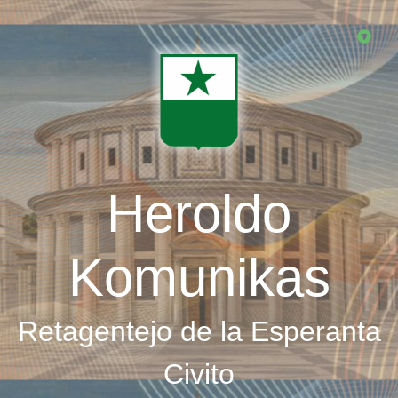
Skip
to
main
content
Heroldo
Komunikas
Retagentejo de la Esperanta
Civito