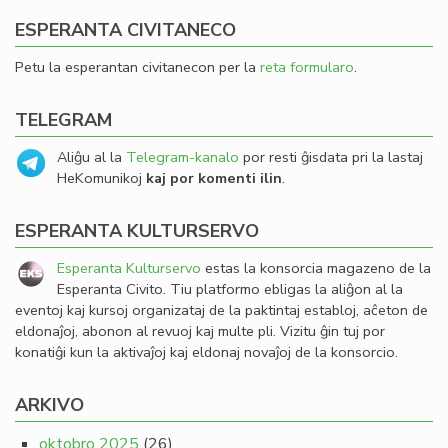
ESPERANTA CIVITANECO
Petu la esperantan civitanecon per la
reta formularo
.
TELEGRAM
Aliĝu al la
Telegram-kanalo
por resti ĝisdata pri la lastaj
HeKomunikoj
kaj por komenti ilin
.
ESPERANTA KULTURSERVO
Esperanta Kulturservo
estas la konsorcia magazeno de la
Esperanta Civito. Tiu platformo ebligas la aliĝon al la
eventoj kaj kursoj organizataj de la paktintaj establoj, aĉeton de
eldonaĵoj, abonon al revuoj kaj multe pli. Vizitu ĝin tuj por
konatiĝi kun la aktivaĵoj kaj eldonaj novaĵoj de la konsorcio.
ARKIVO
oktobro 2025
(26)