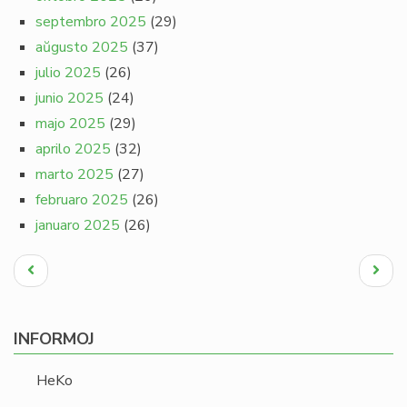
septembro 2025
(29)
aŭgusto 2025
(37)
julio 2025
(26)
junio 2025
(24)
majo 2025
(29)
aprilo 2025
(32)
marto 2025
(27)
februaro 2025
(26)
januaro 2025
(26)
Pagination
Antaŭa
Next
paĝo
page
INFORMOJ
HeKo