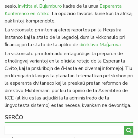
sesio,
invitita al Bujumburo
kadre de la unua
Esperanta
Konferenco en Afriko
. La opozicio favoras, kune kun la afrikaj
paktintoj, kompreneble.
La vickonsulo pri internaj aferoj raportos pri la Registra
Instanco kaj la stato de la legacioj, dum la vickonsulo pri
ﬁnancoj pri la stato de la apliko de
direktivo Maĝarova
.
La vickonsulo pri informado entagordigis la preparon de
etnolingvaj variantoj en la oﬁciala retejo de la Esperanta
Civito, kaj la priskribojn de ĉi-lasta en diversaj informejoj. Tiu
pri klerigado klarigos la planatan telematikan petskribon pri
la esperanta civitaneco kaj la preskaŭ pretan reformon de
direktivo Muhlemann, por kiu la opinio de la Asembleo de
KCE (al kiu estas adjudikita la administrado de la
lingvotesta sistemo) estas necesa, kvankam ne devontiga.
SERĈO