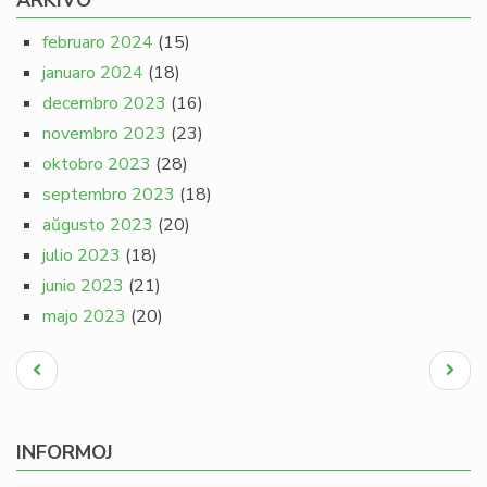
ARKIVO
februaro 2024
(15)
januaro 2024
(18)
decembro 2023
(16)
novembro 2023
(23)
oktobro 2023
(28)
septembro 2023
(18)
aŭgusto 2023
(20)
julio 2023
(18)
junio 2023
(21)
majo 2023
(20)
Pagination
Antaŭa
Next
paĝo
page
INFORMOJ