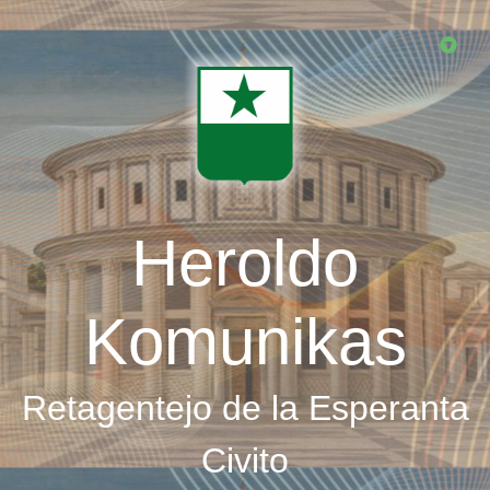
Skip
to
main
content
Heroldo
Komunikas
Retagentejo de la Esperanta
Civito