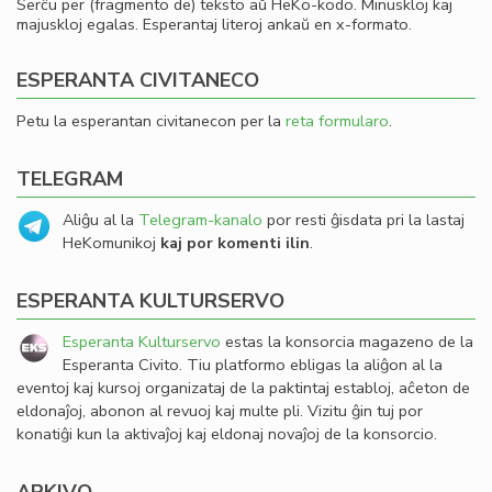
Serĉu per (fragmento de) teksto aŭ HeKo-kodo. Minuskloj kaj
majuskloj egalas. Esperantaj literoj ankaŭ en x-formato.
ESPERANTA CIVITANECO
Petu la esperantan civitanecon per la
reta formularo
.
TELEGRAM
Aliĝu al la
Telegram-kanalo
por resti ĝisdata pri la lastaj
HeKomunikoj
kaj por komenti ilin
.
ESPERANTA KULTURSERVO
Esperanta Kulturservo
estas la konsorcia magazeno de la
Esperanta Civito. Tiu platformo ebligas la aliĝon al la
eventoj kaj kursoj organizataj de la paktintaj establoj, aĉeton de
eldonaĵoj, abonon al revuoj kaj multe pli. Vizitu ĝin tuj por
konatiĝi kun la aktivaĵoj kaj eldonaj novaĵoj de la konsorcio.