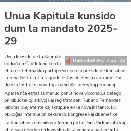
Unua Kapitula kunsido
dum la mandato 2025-
29
Unua kunsido de la Kapitulo,
HeKo 869 8-C, 7 apr 25
hodiaŭ en Ĉaŭdefono kun la
eblo de telematika partopreno, sub la prezido de konsulino
Lorena Bellotti. La tagordo estas pli densa ol kutime, ĉar
dum la lastaj tri monatoj akumuliĝis aferoj kaj proponoj.
Aparte riĉa estas la menuo por la nova vickonsula delego
pri bibliotekoj, arkivoj kaj registro: sen. Rubeno Fernández
laboras plej atente kaj skrupule en la nova instanco, kiu
okupiĝas interalie pri sekureco, kongrese kaj cibernetike.
La Konsulino komunikos informon pri la Unua Vickonsulo kaj
eble sian decidon pri kunvoko de la venonta parlamenta