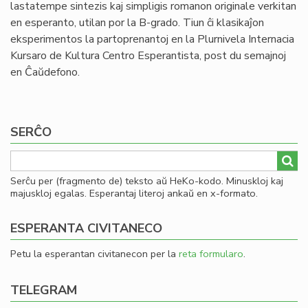
lastatempe sintezis kaj simpligis romanon originale verkitan
en esperanto, utilan por la B-grado. Tiun ĉi klasikaĵon
eksperimentos la partoprenantoj en la Plurnivela Internacia
Kursaro de Kultura Centro Esperantista, post du semajnoj
en Ĉaŭdefono.
SERĈO
Serĉu per (fragmento de) teksto aŭ HeKo-kodo. Minuskloj kaj
majuskloj egalas. Esperantaj literoj ankaŭ en x-formato.
ESPERANTA CIVITANECO
Petu la esperantan civitanecon per la
reta formularo
.
TELEGRAM