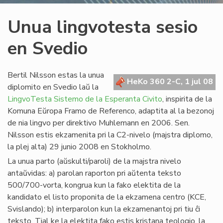
Unua lingvotesta sesio
en Svedio
Bertil Nilsson estas la unua
HeKo 360 2-C, 1 jul 08
diplomito en Svedio laŭ la
LingvoTesta Sistemo de la Esperanta Civito
, inspirita de la
Komuna Eŭropa Framo de Referenco, adaptita al la bezonoj
de nia lingvo per direktivo Muhlemann en 2006. Sen.
Nilsson estis ekzamenita pri la C2-nivelo (majstra diplomo,
la plej alta) 29 junio 2008 en Stokholmo.
La unua parto (aŭskulti/paroli) de la majstra nivelo
antaŭvidas: a) parolan raporton pri aŭtenta teksto
500/700-vorta, kongrua kun la fako elektita de la
kandidato el listo proponita de la ekzamena centro (KCE,
Svislando); b) interparolon kun la ekzamenantoj pri tiu ĉi
teksto. Tial ke la elektita fako estis kristana teologio, la