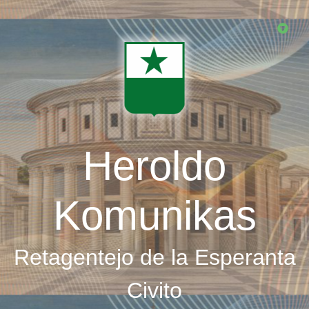
Skip
to
main
content
Heroldo
Komunikas
Retagentejo de la Esperanta
Civito