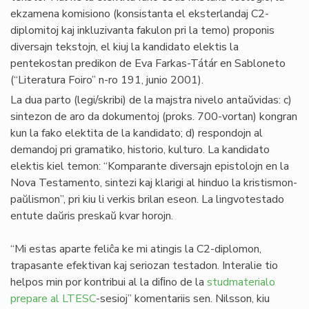
ekzamena komisiono (konsistanta el eksterlandaj C2-
diplomitoj kaj inkluzivanta fakulon pri la temo) proponis
diversajn tekstojn, el kiuj la kandidato elektis la
pentekostan predikon de Eva Farkas-Tátár en Sabloneto
(“Literatura Foiro” n-ro 191, junio 2001).
La dua parto (legi/skribi) de la majstra nivelo antaŭvidas: c)
sintezon de aro da dokumentoj (proks. 700-vortan) kongran
kun la fako elektita de la kandidato; d) respondojn al
demandoj pri gramatiko, historio, kulturo. La kandidato
elektis kiel temon: “Komparante diversajn epistolojn en la
Nova Testamento, sintezi kaj klarigi al hinduo la kristismon-
paŭlismon”, pri kiu li verkis brilan eseon. La lingvotestado
entute daŭris preskaŭ kvar horojn.
“Mi estas aparte feliĉa ke mi atingis la C2-diplomon,
trapasante efektivan kaj seriozan testadon. Interalie tio
helpos min por kontribui al la diﬁno de la
studmaterialo
prepare al LTESC
-sesioj” komentariis sen. Nilsson, kiu