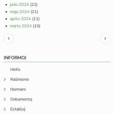
junio 2024
(22)
majo 2024
(21)
aprilo 2024
(11)
marto 2024
(10)
Pagination
Antaŭa
Next
paĝo
page
INFORMOJ
HeKo
Raŭmismo
Normaro
Dokumentoj
Establoj