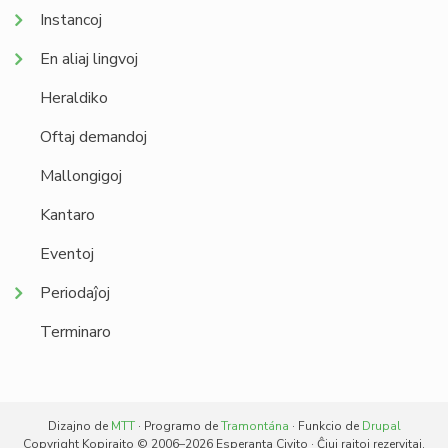
Instancoj
En aliaj lingvoj
Heraldiko
Oftaj demandoj
Mallongigoj
Kantaro
Eventoj
Periodaĵoj
Terminaro
Dizajno de
MTT
· Programo de
Tramontána
· Funkcio de
Drupal
Copyright Kopirajto © 2006–2026 Esperanta Civito · Ĉiuj rajtoj rezervitaj.