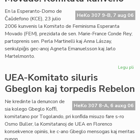
Es
se
En la Esperanto-Domo de
HeKo 307 9-B, 7 aug 06
Ĉaŭdefono (KCE), 23 julio
2006 kunvenis la Komitato de Feminisma Esperanta
Movado (FEM), prezidata de sen. Marie-France Conde Rey;
partoprenis sen. Perla Martinelli kaj Anna Lászay,
senkulpiĝis gec-anoj Agneta Emanuelsson kaj Jarlo
Martelmonto.
Legu pli
pri
Fe
UEA-Komitato siluris
Es
Gbeglon kaj torpedis Rebelon
Mo
Ko
ku
Ne kredinte la denuncon de
HeKo 307 8-A, 6 auxg 06
sia kolego Gbeglo Koﬃ,
komitatano por Togolando, pri konﬁda misuzo fare s-ro
Osmo Buller, la Komitatanoj de UEA en Florenco
konsekvence opiniis, ke c-ano Gbeglo mensogas kaj meritas
punon.