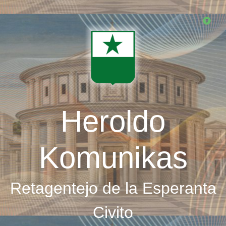
Skip
to
main
content
Heroldo
Komunikas
Retagentejo de la Esperanta
Civito