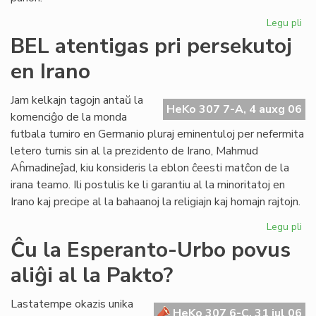
Legu pli
pri
UE
BEL atentigas pri persekutoj
Ko
en Irano
sil
Gb
kaj
Jam kelkajn tagojn antaŭ la
HeKo 307 7-A, 4 auxg 06
tor
komenciĝo de la monda
Re
futbala turniro en Germanio pluraj eminentuloj per nefermita
letero turnis sin al la prezidento de Irano, Mahmud
Aĥmadineĵad, kiu konsideris la eblon ĉeesti matĉon de la
irana teamo. Ili postulis ke li garantiu al la minoritatoj en
Irano kaj precipe al la bahaanoj la religiajn kaj homajn rajtojn.
Legu pli
pri
BE
Ĉu la Esperanto-Urbo povus
ate
aliĝi al la Pakto?
pri
pe
en
Lastatempe okazis unika
HeKo 307 6-C, 31 jul 06
Ira