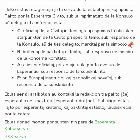
HeKo estas retagentejo je la servo de la establoj en kaj apud la
Pakto por la Esperanta Civito, sub la imprimaturo de la Konsulo
aŭ delegito. La informoj estas:
C:
oﬁcialaj de la Civitaj instancoj, kiuj esprimas la oﬁcialan
starpunkton de la Civito pri specifa temo, sub responso de
la Konsulo, aŭ de ties delegito, markitaj per la simbolo
.
B:
bultenaj de paktintaj establoj, sub responso de membro
de la koncerna komitato.
A:
alies neoﬁcialaj, pri kio ajn utila por la evoluo de
Esperantio, sub responso de la subskribinto.
E:
pri Eŭropaj institucioj kaj geopolitikaj novaĵoj, sub
responso de la subskribinto.
Eblas
sendi
artikolon
aŭ kontakti la redakcion tra
pakto
[ĉe]
esperantio
.
net
(pakto[at]esperantio[dot]net)
. Publikigo estas
rajto por esperantaj civitanoj kaj paktintaj establoj, laŭdiskrecia
por la ceteraj.
Eblas donaci monon por subteni nin pere de
Esperanta
Kulturservo
.
RSS-servo