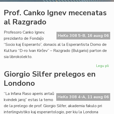
Prof. Canko Ignev mecenatas
al Razgrado
Profesoro Canko Ignev,
HeKo 308 5-B, 16 auxg 06
prezidanto de Fondaĵo
“Socio kaj Esperanto”, donacis al la Esperantista Domo de
Kulturo “D-ro Ivan Kirĉev” – Razgrado (Bulgario) parton de
sia librokolekto.
Legu pli
pri
Pro
Giorgio Silfer prelegos en
Ca
Londono
Ig
me
al
“La Infana Raso aperis antaŭ
HeKo 308 4-A, 11 auxg 06
Ra
kvindek jaroj” estas la temo
de la prelego de prof. Giorgio Silfer, akademia fakulo pri
interlingvistiko kaj esperantologio, per kiu la Londona