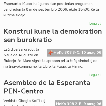
Esperanto-Klubo inaŭguros sian postferian programon,
vendredon la 8an de septembro 2006, ekde 18h30, ĉe la
kutima sidejo.
Legu pli
pri
Gio
Konstrui kune la demokration
Sil
sen burokratio
pr
en
Lo
Laŭ diversaj gradoj, la
HeKo 308 3-C, 10 auxg 06
Naŭa de Aŭgusto en
Bulonjo-ĉe-Maro signis la aprobon pri la ĉefaj simboloj de
nia lingvokomunumo: la Libro, la Flago, la Himno.
Legu pli
pri
Kon
Asembleo de la Esperanta
ku
PEN-Centro
la
de
se
Verkisto Gbeglo Koﬃ kaj
HeKo 308 2-B, 9 auxg 06
bur