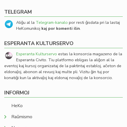
TELEGRAM
Aliĝu al la
Telegram-kanalo
por resti ĝisdata pri la lastaj
HeKomunikoj
kaj por komenti ilin
.
ESPERANTA KULTURSERVO
Esperanta Kulturservo
estas la konsorcia magazeno de la
Esperanta Civito. Tiu platformo ebligas la aliĝon al la
eventoj kaj kursoj organizataj de la paktintaj establoj, aĉeton de
eldonaĵoj, abonon al revuoj kaj multe pli. Vizitu ĝin tuj por
konatiĝi kun la aktivaĵoj kaj eldonaj novaĵoj de la konsorcio.
INFORMOJ
HeKo
Raŭmismo