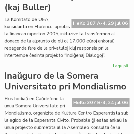
(kaj Buller)
Civ
sol
la
La Komitato de UEA,
HeKo 307 A-4, 29 jul 06
de
kunsidanta en Florenco, aprobis
pri
la ﬁnancan raporton 2005, inkluzive la transformon al
ne
donaco de la alprunto de pli ol 17.000 eŭroj ankoraŭ
repagenda fare de la privatuloj kiuj responsis pri la
intertempe ĉesinta projekto “Indiĝenaj Dialogoj”.
Legu pli
pri
Mo
Inaŭguro de la Somera
ab
Universitato pri Mondialismo
po
Cor
(ka
Ekis hodiaŭ en Ĉaŭdefono la
HeKo 307 B-3, 24 jul 06
Bul
unua Somera Universitato pri
Mondialismo, organizita de Kultura Centro Esperantista sub
la egido de la Esperanta Civito. Probable ĝi estas ankaŭ la
unua projekto submetita al la Asembleo Konsulta ĉe la