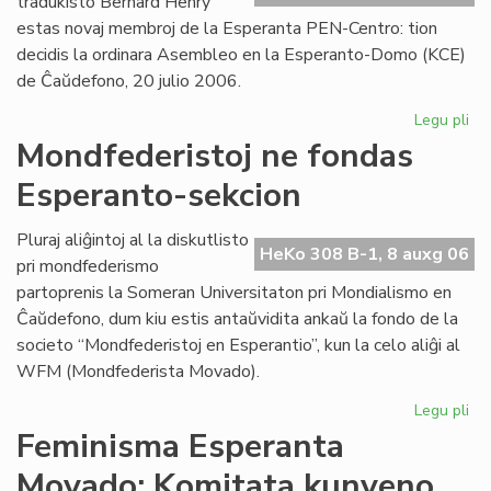
tradukisto Bernard Henry
estas novaj membroj de la Esperanta PEN-Centro: tion
decidis la ordinara Asembleo en la Esperanto-Domo (KCE)
de Ĉaŭdefono, 20 julio 2006.
Legu pli
pri
As
Mondfederistoj ne fondas
de
Esperanto-sekcion
la
Es
PE
Pluraj aliĝintoj al la diskutlisto
HeKo 308 B-1, 8 auxg 06
Ce
pri mondfederismo
partoprenis la Someran Universitaton pri Mondialismo en
Ĉaŭdefono, dum kiu estis antaŭvidita ankaŭ la fondo de la
societo “Mondfederistoj en Esperantio”, kun la celo aliĝi al
WFM (Mondfederista Movado).
Legu pli
pri
Mo
Feminisma Esperanta
ne
Movado: Komitata kunveno
fo