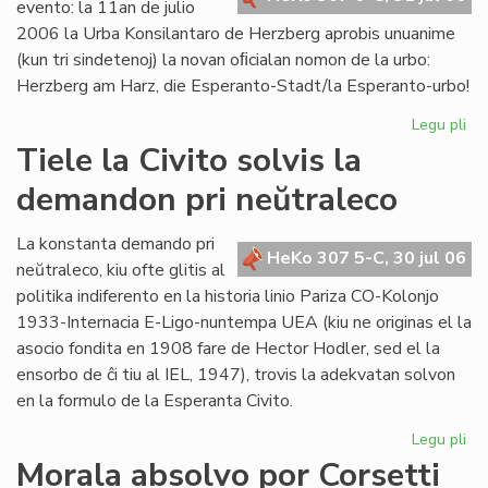
evento: la 11an de julio
2006 la Urba Konsilantaro de Herzberg aprobis unuanime
(kun tri sindetenoj) la novan oﬁcialan nomon de la urbo:
Herzberg am Harz, die Esperanto-Stadt/la Esperanto-urbo!
Legu pli
pri
Ĉu
Tiele la Civito solvis la
la
demandon pri neŭtraleco
Es
Ur
po
La konstanta demando pri
HeKo 307 5-C, 30 jul 06
ali
neŭtraleco, kiu ofte glitis al
al
politika indiferento en la historia linio Pariza CO-Kolonjo
la
1933-Internacia E-Ligo-nuntempa UEA (kiu ne originas el la
Pa
asocio fondita en 1908 fare de Hector Hodler, sed el la
ensorbo de ĉi tiu al IEL, 1947), trovis la adekvatan solvon
en la formulo de la Esperanta Civito.
Legu pli
pri
Tie
Morala absolvo por Corsetti
la