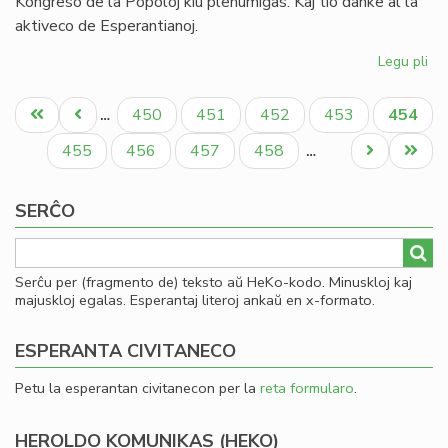
Kongreso de la Popoloj kiu plenumiĝas. Kaj tio danke al la
aktiveco de Esperantianoj.
Legu pli
pri
In
Pagination
de
Unua
Antaŭa
Paĝo
Paĝo
Paĝo
Paĝo
Aktual
450
451
452
453
454
…
la
paĝo
paĝo
paĝo
So
Paĝo
Paĝo
Paĝo
Paĝo
Next
Last
455
456
457
458
…
Uni
page
page
pri
SERĈO
Mo
Serĉu per (fragmento de) teksto aŭ HeKo-kodo. Minuskloj kaj
majuskloj egalas. Esperantaj literoj ankaŭ en x-formato.
ESPERANTA CIVITANECO
Petu la esperantan civitanecon per la
reta formularo
.
HEROLDO KOMUNIKAS (HEKO)