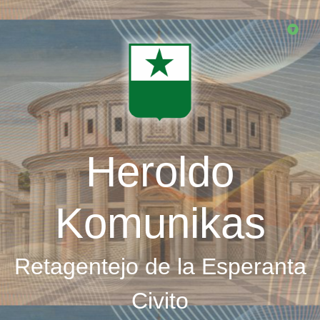
Skip
to
main
content
Heroldo
Komunikas
Retagentejo de la Esperanta
Civito