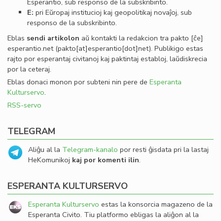
Esperantio, sub responso de la subskribinto.
E:
pri Eŭropaj institucioj kaj geopolitikaj novaĵoj, sub
responso de la subskribinto.
Eblas
sendi
artikolon
aŭ kontakti la redakcion tra
pakto
[ĉe]
esperantio
.
net
(pakto[at]esperantio[dot]net)
. Publikigo estas
rajto por esperantaj civitanoj kaj paktintaj establoj, laŭdiskrecia
por la ceteraj.
Eblas donaci monon por subteni nin pere de
Esperanta
Kulturservo
.
RSS-servo
TELEGRAM
Aliĝu al la
Telegram-kanalo
por resti ĝisdata pri la lastaj
HeKomunikoj
kaj por komenti ilin
.
ESPERANTA KULTURSERVO
Esperanta Kulturservo
estas la konsorcia magazeno de la
Esperanta Civito. Tiu platformo ebligas la aliĝon al la