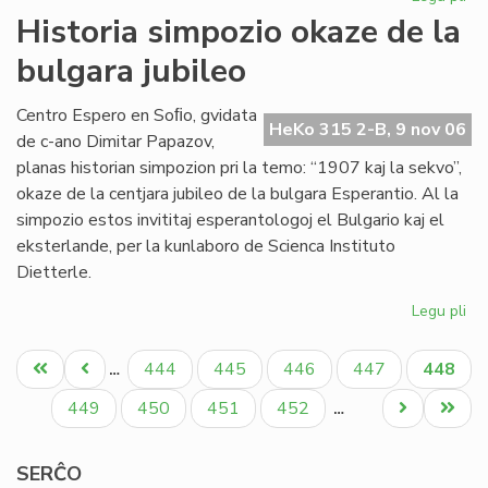
Sta
Historia simpozio okaze de la
en
bulgara jubileo
Sof
la
pr
Centro Espero en Soﬁo, gvidata
HeKo 315 2-B, 9 nov 06
de
de c-ano Dimitar Papazov,
"Kv
planas historian simpozion pri la temo: “1907 kaj la sekvo”,
okaze de la centjara jubileo de la bulgara Esperantio. Al la
simpozio estos invititaj esperantologoj el Bulgario kaj el
eksterlande, per la kunlaboro de Scienca Instituto
Dietterle.
Legu pli
pri
His
Pagination
si
Unua
Antaŭa
Paĝo
Paĝo
Paĝo
Paĝo
Aktual
444
445
446
447
448
…
ok
paĝo
paĝo
paĝo
de
Paĝo
Paĝo
Paĝo
Paĝo
Next
Last
449
450
451
452
…
la
page
page
bu
SERĈO
jub