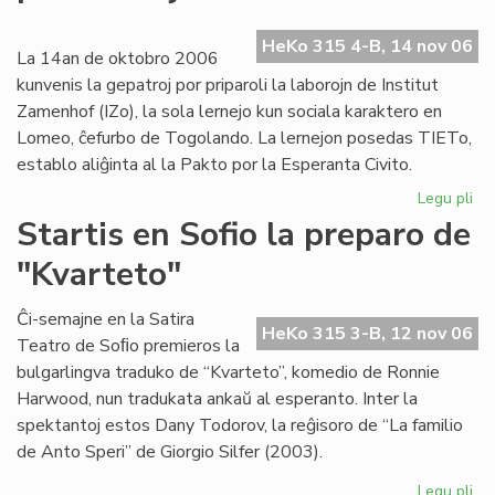
ev
No
HeKo 315 4-B, 14 nov 06
ka
La 14an de oktobro 2006
kunvenis la gepatroj por priparoli la laborojn de Institut
Zamenhof (IZo), la sola lernejo kun sociala karaktero en
Lomeo, ĉefurbo de Togolando. La lernejon posedas TIETo,
establo aliĝinta al la Pakto por la Esperanta Civito.
Legu pli
pri
Ins
Startis en Sofio la preparo de
Za
"Kvarteto"
pr
pri
kaj
Ĉi-semajne en la Satira
HeKo 315 3-B, 12 nov 06
soc
Teatro de Soﬁo premieros la
bulgarlingva traduko de “Kvarteto”, komedio de Ronnie
Harwood, nun tradukata ankaŭ al esperanto. Inter la
spektantoj estos Dany Todorov, la reĝisoro de “La familio
de Anto Speri” de Giorgio Silfer (2003).
Legu pli
pri