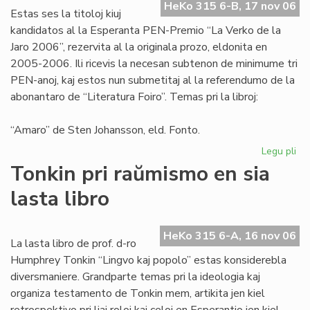
HeKo 315 6-B, 17 nov 06
aŭt
Estas ses la titoloj kiuj
kandidatos al la Esperanta PEN-Premio “La Verko de la
Jaro 2006”, rezervita al la originala prozo, eldonita en
2005-2006. Ili ricevis la necesan subtenon de minimume tri
PEN-anoj, kaj estos nun submetitaj al la referendumo de la
abonantaro de “Literatura Foiro”. Temas pri la libroj:
“Amaro” de Sten Johansson, eld. Fonto.
Legu pli
pri
Ka
Tonkin pri raŭmismo en sia
po
lasta libro
"L
Ve
de
HeKo 315 6-A, 16 nov 06
la
La lasta libro de prof. d-ro
Jar
Humphrey Tonkin “Lingvo kaj popolo” estas konsiderebla
20
diversmaniere. Grandparte temas pri la ideologia kaj
organiza testamento de Tonkin mem, artikita jen kiel