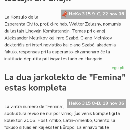
po
la
HeKo 315 9-C, 22 nov 06
se
La Konsulo de la
ele
Esperanta Civito, prof. d-ro hab. Walter Zelazny, nomumis
du lastajn Lingvajn Komitatanojn. Temas pri c-anoj
Aleksander Melnikov kaj Imre Szabó. C-ano Melnikov
doktoriĝis pri interlingvistiko kaj c-ano Szabó, akademia
fakulo, responsas pri la esperanto-ekzamenaro ĉe la
institucio deputita pri lingvotestado en Hungario.
Legu pli
pri
La
La dua jarkolekto de "Femina"
Ko
estas kompleta
no
du
las
HeKo 315 8-B, 19 nov 06
LK
La vintra numero de “Femina”,
an
socikultura revuo ne nur por virinoj, ĵus venis kompletigi la
kolekton 2006. Post Afriko, Latin-Ameriko, Oriento, la
fokuso situas en kaj ekster Eŭropo. La enhavo fakte