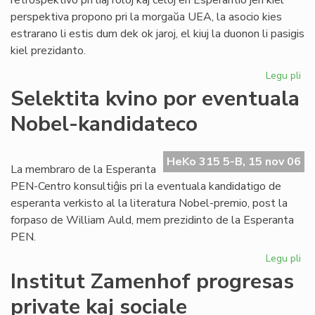
retrospektivo pri liaj roloj kaj celoj en Esperantio jen kiel
perspektiva propono pri la morgaŭa UEA, la asocio kies
estrarano li estis dum dek ok jaroj, el kiuj la duonon li pasigis
kiel prezidanto.
Legu pli
pri
To
Selektita kvino por eventuala
pri
Nobel-kandidateco
ra
en
sia
HeKo 315 5-B, 15 nov 06
las
La membraro de la Esperanta
lib
PEN-Centro konsultiĝis pri la eventuala kandidatigo de
esperanta verkisto al la literatura Nobel-premio, post la
forpaso de William Auld, mem prezidinto de la Esperanta
PEN.
Legu pli
pri
Sel
Institut Zamenhof progresas
kvi
private kaj sociale
po