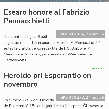
Esearo honore al Fabrizio
Pennacchietti
HeKo 316 3-A, 25 nov 06
“Loquentes Linguis. Studi
linguistici e orientali in onore di Fabrizio A. Pennacchietti”
estas la gratula verko redaktita de P.G. Borbone, A.
Mengozzi e M. Tosco, ĵus aperinta en Wiesbaden ĉe
Harrassowitz.
Legu pli
pri
Es
Heroldo pri Esperantio en
ho
novembro
al
Fab
Pen
HeKo 316 2-B, 24 nov 06
La numero 2096 de “Heroldo
de Esperanto”, 15a en la jarkolekto, ĵus aperis. Ĝi kovras la