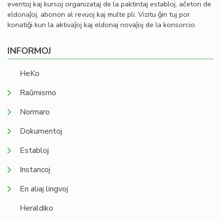
eventoj kaj kursoj organizataj de la paktintaj establoj, aĉeton de
eldonaĵoj, abonon al revuoj kaj multe pli. Vizitu ĝin tuj por
konatiĝi kun la aktivaĵoj kaj eldonaj novaĵoj de la konsorcio.
INFORMOJ
HeKo
Raŭmismo
Normaro
Dokumentoj
Establoj
Instancoj
En aliaj lingvoj
Heraldiko