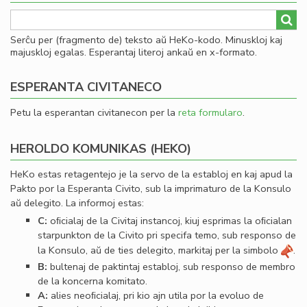
Serĉu per (fragmento de) teksto aŭ HeKo-kodo. Minuskloj kaj
majuskloj egalas. Esperantaj literoj ankaŭ en x-formato.
ESPERANTA CIVITANECO
Petu la esperantan civitanecon per la
reta formularo
.
HEROLDO KOMUNIKAS (HEKO)
HeKo estas retagentejo je la servo de la establoj en kaj apud la
Pakto por la Esperanta Civito, sub la imprimaturo de la Konsulo
aŭ delegito. La informoj estas:
C:
oﬁcialaj de la Civitaj instancoj, kiuj esprimas la oﬁcialan
starpunkton de la Civito pri specifa temo, sub responso de
la Konsulo, aŭ de ties delegito, markitaj per la simbolo
.
B:
bultenaj de paktintaj establoj, sub responso de membro
de la koncerna komitato.
A:
alies neoﬁcialaj, pri kio ajn utila por la evoluo de