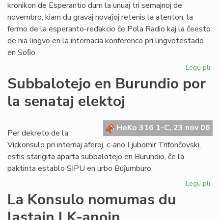
kronikon de Esperantio dum la unuaj tri semajnoj de
novembro, kiam du gravaj novaĵoj retenis la atenton: la
fermo de la esperanto-redakcio ĉe Pola Radio kaj la ĉeesto
de nia lingvo en la internacia konferenco pri lingvotestado
en Soﬁo.
Legu pli
pri
He
Subbalotejo en Burundio por
pri
la senataj elektoj
Es
en
no
HeKo 316 1-C, 23 nov 06
Per dekreto de la
Vickonsulo pri internaj aferoj, c-ano Ljubomir Trifonĉovski,
estis starigita aparta subbalotejo en Burundio, ĉe la
paktinta establo SIPU en urbo Buĵumburo.
Legu pli
pri
Su
La Konsulo nomumas du
en
lastajn LK-anojn
Bu