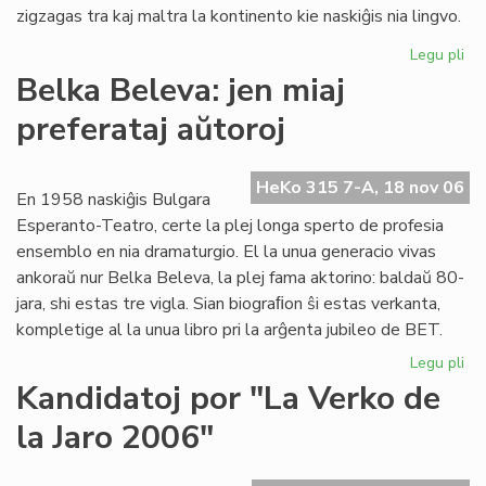
zigzagas tra kaj maltra la kontinento kie naskiĝis nia lingvo.
Legu pli
pri
La
Belka Beleva: jen miaj
du
preferataj aŭtoroj
jar
de
"F
HeKo 315 7-A, 18 nov 06
es
En 1958 naskiĝis Bulgara
ko
Esperanto-Teatro, certe la plej longa sperto de profesia
ensemblo en nia dramaturgio. El la unua generacio vivas
ankoraŭ nur Belka Beleva, la plej fama aktorino: baldaŭ 80-
jara, shi estas tre vigla. Sian biograﬁon ŝi estas verkanta,
kompletige al la unua libro pri la arĝenta jubileo de BET.
Legu pli
pri
Be
Kandidatoj por "La Verko de
Be
la Jaro 2006"
jen
mia
pre