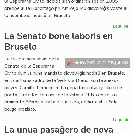
la Esperanta Civito, dediĉis sian ordinaran sesion 2008
precipe al la Honortago pri Amikejo, kiu disvolviĝis voste al
la asembleo, hodiaŭ en Bruselo.
Legu pli
pri
La
La Senato bone laboris en
Fo
Bruselo
ho
Am
La tria ordinara sesio de la
HeKo 362 7-C, 25 jul 08
Senato de la Esperanta
Civito dum la nuna mandato disvolviĝis hodiaŭ en Bruselo,
en la artisma kadro de la Verkista Domo, kun la aneksa
muzeo Camille Lemonnier. La geparlamentanojn akceptis
poeto Emile Kestemann, de la valona PEN-centro, kiu
eminente ĉiĉeronis tra la eta muzeo, dediĉita al la ĉefa
belga prozisto.
Legu pli
pri
La
La unua pasaĝero de nova
Se