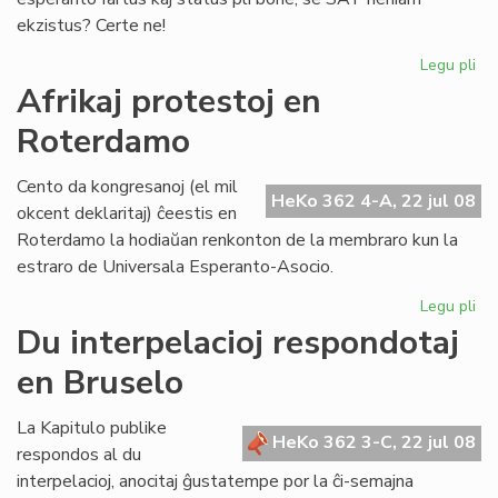
ekzistus? Certe ne!
Legu pli
pri
Ma
Afrikaj protestoj en
ne
Roterdamo
es
kat
Cento da kongresanoj (el mil
HeKo 362 4-A, 22 jul 08
okcent deklaritaj) ĉeestis en
Roterdamo la hodiaŭan renkonton de la membraro kun la
estraro de Universala Esperanto-Asocio.
Legu pli
pri
Afr
Du interpelacioj respondotaj
pro
en Bruselo
en
Ro
La Kapitulo publike
HeKo 362 3-C, 22 jul 08
respondos al du
interpelacioj, anocitaj ĝustatempe por la ĉi-semajna