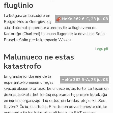
fluglinio
bo
lab
en
La bulgara ambasadoro en
HeKo 362 6-C, 23 jul 08
Br
Belgio, Hristo Georgiev, kaj
aliaj diplomatoj speciale atendos ĉe la ﬂughaveno de
Karloreĝo (Charleroi) la unuan ﬂugon de la nova linio Soﬁo-
Bruselo-Soﬁo per la kompanio Wizzair.
Legu pli
pri
La
Malunueco ne estas
un
katastrofo
pa
de
no
En grandaj rondoj ene de la
HeKo 362 5-A, 23 jul 08
flu
esperanto-komunumo regas
kvazaŭ aksiomo la tezo, ke unueco estas forto. La tezon oni
deziras aplikata tiel, ke ĉiuj esperantistoj prefere kolektiĝu
en nur unu organizaĵo. Tio estus, oni kredas, plej eﬁka. Sed
ĉu vere? Ĉu iu, kiu studas E-historion povus honeste diri, ke
esperanto fartus kaj status pli bone, se SAT neniam