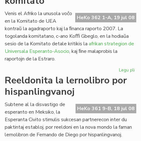
komitato
la
Fo
Venis el Afriko la unusola voĉo
HeKo 362 1-A, 19 jul 08
ses
en la Komitato de UEA
20
kontraŭ la agadraporto kaj la ﬁnanca raporto 2007. La
togolanda komitatano, c-ano Koﬃ Gbeglo, en la hodiaŭa
sesio de la Komitato detale kritikis la
afrikan strategion de
Universala Esperanto-Asocio
, kaj ﬁne malaprobis la
raportojn de la Estraro.
Legu pli
pri
Cor
Reeldonita la lernolibro por
do
hispanlingvanoj
en
la
UE
Subtene al la disvastigo de
HeKo 361 9-B, 18 jul 08
ko
esperanto en Meksiko, la
Esperanta Civito stimulis sukcesan partnerecon inter du
paktintaj establoj, por reeldoni en la nova mondo la faman
lernolibron de Fernando de Diego por hispanlingvanoj.