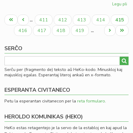
Legu pli
pri
Fin
Pagination
de
Unua
Antaŭa
Paĝo
Paĝo
Paĝo
Paĝo
Aktual
411
412
413
414
415
…
la
paĝo
paĝo
paĝo
ler
Paĝo
Paĝo
Paĝo
Paĝo
Next
Last
416
417
418
419
…
en
page
page
To
SERĈO
Serĉu per (fragmento de) teksto aŭ HeKo-kodo. Minuskloj kaj
majuskloj egalas. Esperantaj literoj ankaŭ en x-formato.
ESPERANTA CIVITANECO
Petu la esperantan civitanecon per la
reta formularo
.
HEROLDO KOMUNIKAS (HEKO)
HeKo estas retagentejo je la servo de la establoj en kaj apud la