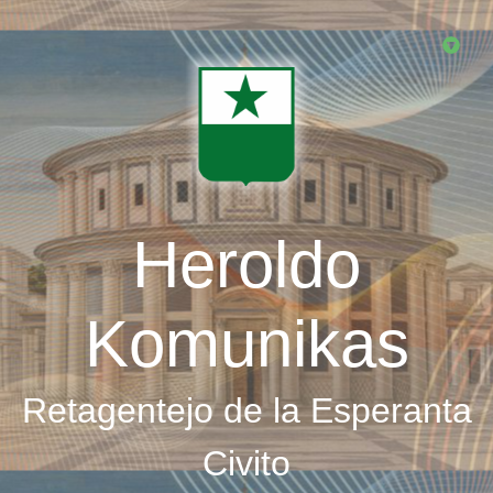
Skip
to
main
content
Heroldo
Komunikas
Retagentejo de la Esperanta
Civito