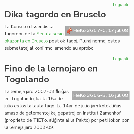
Legu pli
pri
Re
Dika tagordo en Bruselo
la
ler
La Konsulo dissendis la
po
HeKo 361 7-C, 17 jul 08
tagordon de la
Senata sesio
his
okazonta en Bruselo
post ok tagoj. Pluraj normoj estos
submetataj al konﬁrmo, amendo aŭ aprobo.
Legu pli
pri
Di
Fino de la lernojaro en
ta
Togolando
en
Br
La lerneja jaro 2007-08 ﬁniĝas
HeKo 361 6-B, 16 jul 08
en Togolando, kaj la 18a de
julio estos la lasta tago. La 14an de julio jam kolektiĝas
amaso da gelernantoj kaj gepatroj en Institut Zamenhof
(proprieto de TIETo, aliĝinta al la Pakto) por peti lokon por
la lerneja jaro 2008-09.