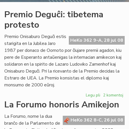
Premio Deguĉi: tibetema
protesto
Premio Onisaburo Deguĉi estis
HeKo 362 9-A, 28 jul 08
starigita en la Jubilea Jaro
1987 per donaco de Oomoto por ĉiujare premii agadon, kiu
pere de Esperanto antaŭenigas la internacian amikecon kaj
solidaron en la spirito de Lazaro Ludoviko Zamenhof kaj
Onisaburo Deguĉi. Pri la ricevanto de la Premio decidas la
Estraro de UEA. La Premio konsistas el diplomo kaj
monsumo de 2000 eŭroj.
Legu pli
pri
2 komentoj
Premio
La Forumo honoris Amikejon
Deguĉi:
tibetema
La Forumo, nome la dua
protesto
HeKo 362 8-C, 26 jul 08
branĉo de la Parlamento de