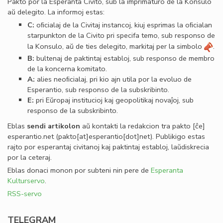
Pakto por la Esperanta Civito, sub la imprimaturo de la Konsulo
aŭ delegito. La informoj estas:
C:
oﬁcialaj de la Civitaj instancoj, kiuj esprimas la oﬁcialan
starpunkton de la Civito pri specifa temo, sub responso de
la Konsulo, aŭ de ties delegito, markitaj per la simbolo
.
B:
bultenaj de paktintaj establoj, sub responso de membro
de la koncerna komitato.
A:
alies neoﬁcialaj, pri kio ajn utila por la evoluo de
Esperantio, sub responso de la subskribinto.
E:
pri Eŭropaj institucioj kaj geopolitikaj novaĵoj, sub
responso de la subskribinto.
Eblas
sendi
artikolon
aŭ kontakti la redakcion tra
pakto
[ĉe]
esperantio
.
net
(pakto[at]esperantio[dot]net)
. Publikigo estas
rajto por esperantaj civitanoj kaj paktintaj establoj, laŭdiskrecia
por la ceteraj.
Eblas donaci monon por subteni nin pere de
Esperanta
Kulturservo
.
RSS-servo
TELEGRAM