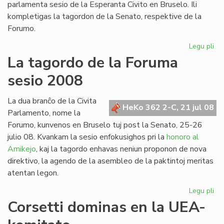
parlamenta sesio de la Esperanta Civito en Bruselo. Ili
kompletigas la tagordon de la Senato, respektive de la
Forumo.
Legu pli
pri
Du
La tagordo de la Foruma
int
sesio 2008
re
en
Br
La dua branĉo de la Civita
HeKo 362 2-C, 21 jul 08
Parlamento, nome la
Forumo, kunvenos en Bruselo tuj post la Senato, 25-26
julio 08. Kvankam la sesio enfokusighos pri la
honoro al
Amikejo
, kaj la tagordo enhavas neniun proponon de nova
direktivo, la agendo de la asembleo de la paktintoj meritas
atentan legon.
Legu pli
pri
La
Corsetti dominas en la UEA-
ta
de