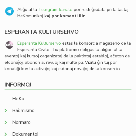
Aliĝu al la
Telegram-kanalo
por resti ĝisdata pri la lastaj
HeKomunikoj
kaj por komenti ilin
.
ESPERANTA KULTURSERVO
Esperanta Kulturservo
estas la konsorcia magazeno de la
Esperanta Civito. Tiu platformo ebligas la aliĝon al la
eventoj kaj kursoj organizataj de la paktintaj establoj, aĉeton de
eldonaĵoj, abonon al revuoj kaj multe pli. Vizitu ĝin tuj por
konatiĝi kun la aktivaĵoj kaj eldonaj novaĵoj de la konsorcio.
INFORMOJ
HeKo
Raŭmismo
Normaro
Dokumentoj