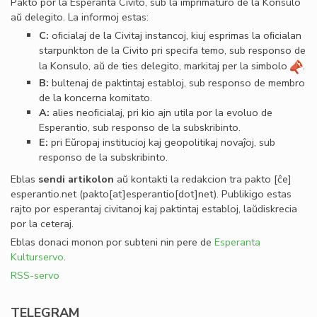
Pakto por la Esperanta Civito, sub la imprimaturo de la Konsulo
aŭ delegito. La informoj estas:
C:
oﬁcialaj de la Civitaj instancoj, kiuj esprimas la oﬁcialan
starpunkton de la Civito pri specifa temo, sub responso de
la Konsulo, aŭ de ties delegito, markitaj per la simbolo
.
B:
bultenaj de paktintaj establoj, sub responso de membro
de la koncerna komitato.
A:
alies neoﬁcialaj, pri kio ajn utila por la evoluo de
Esperantio, sub responso de la subskribinto.
E:
pri Eŭropaj institucioj kaj geopolitikaj novaĵoj, sub
responso de la subskribinto.
Eblas
sendi
artikolon
aŭ kontakti la redakcion tra
pakto
[ĉe]
esperantio
.
net
(pakto[at]esperantio[dot]net)
. Publikigo estas
rajto por esperantaj civitanoj kaj paktintaj establoj, laŭdiskrecia
por la ceteraj.
Eblas donaci monon por subteni nin pere de
Esperanta
Kulturservo
.
RSS-servo
TELEGRAM