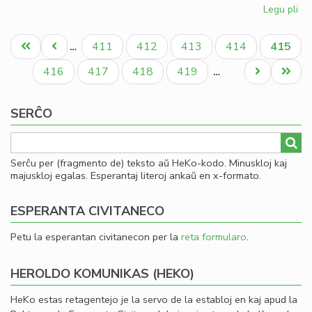
Legu pli
pri
Fin
Pagination
de
Unua
Antaŭa
Paĝo
Paĝo
Paĝo
Paĝo
Aktual
411
412
413
414
415
…
la
paĝo
paĝo
paĝo
ler
Paĝo
Paĝo
Paĝo
Paĝo
Next
Last
416
417
418
419
…
en
page
page
To
SERĈO
Serĉu per (fragmento de) teksto aŭ HeKo-kodo. Minuskloj kaj
majuskloj egalas. Esperantaj literoj ankaŭ en x-formato.
ESPERANTA CIVITANECO
Petu la esperantan civitanecon per la
reta formularo
.
HEROLDO KOMUNIKAS (HEKO)
HeKo estas retagentejo je la servo de la establoj en kaj apud la