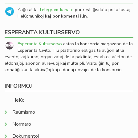
Aliĝu al la
Telegram-kanalo
por resti ĝisdata pri la lastaj
HeKomunikoj
kaj por komenti ilin
.
ESPERANTA KULTURSERVO
Esperanta Kulturservo
estas la konsorcia magazeno de la
Esperanta Civito. Tiu platformo ebligas la aliĝon al la
eventoj kaj kursoj organizataj de la paktintaj establoj, aĉeton de
eldonaĵoj, abonon al revuoj kaj multe pli. Vizitu ĝin tuj por
konatiĝi kun la aktivaĵoj kaj eldonaj novaĵoj de la konsorcio.
INFORMOJ
HeKo
Raŭmismo
Normaro
Dokumentoj