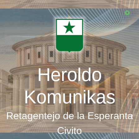
Skip
to
main
content
Heroldo
Komunikas
Retagentejo de la Esperanta
Civito