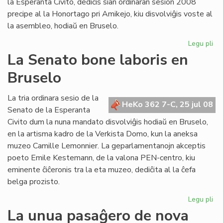
la Esperanta Civito, dediĉis sian ordinaran sesion 2008
precipe al la Honortago pri Amikejo, kiu disvolviĝis voste al
la asembleo, hodiaŭ en Bruselo.
Legu pli
pri
La
La Senato bone laboris en
Fo
Bruselo
ho
Am
La tria ordinara sesio de la
HeKo 362 7-C, 25 jul 08
Senato de la Esperanta
Civito dum la nuna mandato disvolviĝis hodiaŭ en Bruselo,
en la artisma kadro de la Verkista Domo, kun la aneksa
muzeo Camille Lemonnier. La geparlamentanojn akceptis
poeto Emile Kestemann, de la valona PEN-centro, kiu
eminente ĉiĉeronis tra la eta muzeo, dediĉita al la ĉefa
belga prozisto.
Legu pli
pri
La
La unua pasaĝero de nova
Se