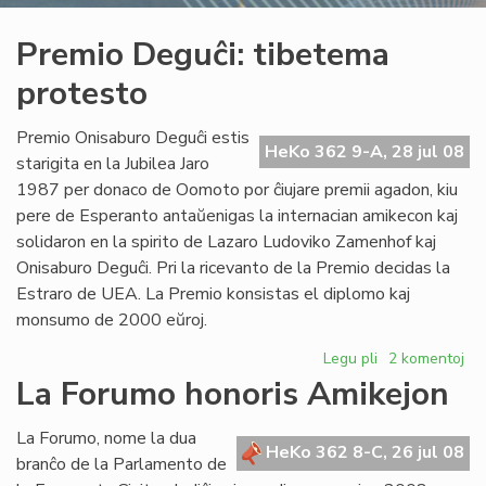
Premio Deguĉi: tibetema
protesto
Premio Onisaburo Deguĉi estis
HeKo 362 9-A, 28 jul 08
starigita en la Jubilea Jaro
1987 per donaco de Oomoto por ĉiujare premii agadon, kiu
pere de Esperanto antaŭenigas la internacian amikecon kaj
solidaron en la spirito de Lazaro Ludoviko Zamenhof kaj
Onisaburo Deguĉi. Pri la ricevanto de la Premio decidas la
Estraro de UEA. La Premio konsistas el diplomo kaj
monsumo de 2000 eŭroj.
Legu pli
pri
2 komentoj
Premio
La Forumo honoris Amikejon
Deguĉi:
tibetema
La Forumo, nome la dua
protesto
HeKo 362 8-C, 26 jul 08
branĉo de la Parlamento de