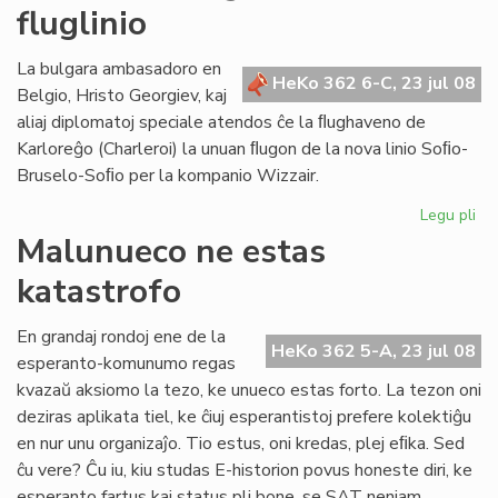
fluglinio
bo
lab
en
La bulgara ambasadoro en
HeKo 362 6-C, 23 jul 08
Br
Belgio, Hristo Georgiev, kaj
aliaj diplomatoj speciale atendos ĉe la ﬂughaveno de
Karloreĝo (Charleroi) la unuan ﬂugon de la nova linio Soﬁo-
Bruselo-Soﬁo per la kompanio Wizzair.
Legu pli
pri
La
Malunueco ne estas
un
katastrofo
pa
de
no
En grandaj rondoj ene de la
HeKo 362 5-A, 23 jul 08
flu
esperanto-komunumo regas
kvazaŭ aksiomo la tezo, ke unueco estas forto. La tezon oni
deziras aplikata tiel, ke ĉiuj esperantistoj prefere kolektiĝu
en nur unu organizaĵo. Tio estus, oni kredas, plej eﬁka. Sed
ĉu vere? Ĉu iu, kiu studas E-historion povus honeste diri, ke
esperanto fartus kaj status pli bone, se SAT neniam