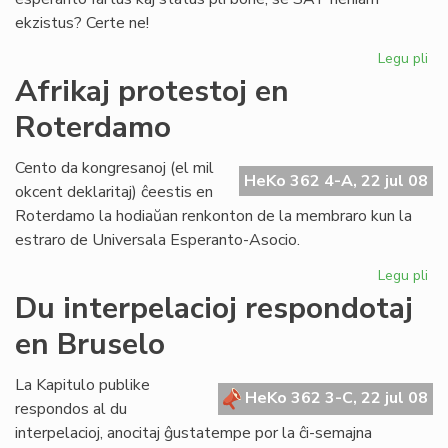
ekzistus? Certe ne!
Legu pli
pri
Ma
Afrikaj protestoj en
ne
Roterdamo
es
kat
Cento da kongresanoj (el mil
HeKo 362 4-A, 22 jul 08
okcent deklaritaj) ĉeestis en
Roterdamo la hodiaŭan renkonton de la membraro kun la
estraro de Universala Esperanto-Asocio.
Legu pli
pri
Afr
Du interpelacioj respondotaj
pro
en Bruselo
en
Ro
La Kapitulo publike
HeKo 362 3-C, 22 jul 08
respondos al du
interpelacioj, anocitaj ĝustatempe por la ĉi-semajna