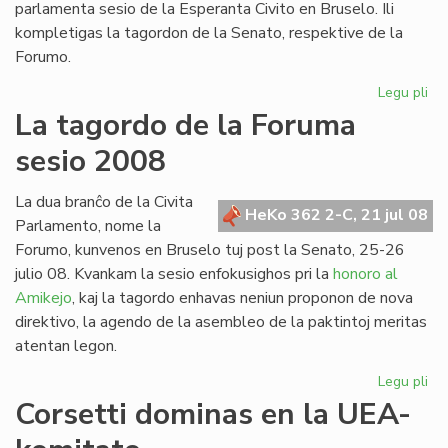
parlamenta sesio de la Esperanta Civito en Bruselo. Ili
kompletigas la tagordon de la Senato, respektive de la
Forumo.
Legu pli
pri
Du
La tagordo de la Foruma
int
sesio 2008
re
en
Br
La dua branĉo de la Civita
HeKo 362 2-C, 21 jul 08
Parlamento, nome la
Forumo, kunvenos en Bruselo tuj post la Senato, 25-26
julio 08. Kvankam la sesio enfokusighos pri la
honoro al
Amikejo
, kaj la tagordo enhavas neniun proponon de nova
direktivo, la agendo de la asembleo de la paktintoj meritas
atentan legon.
Legu pli
pri
La
Corsetti dominas en la UEA-
ta
de