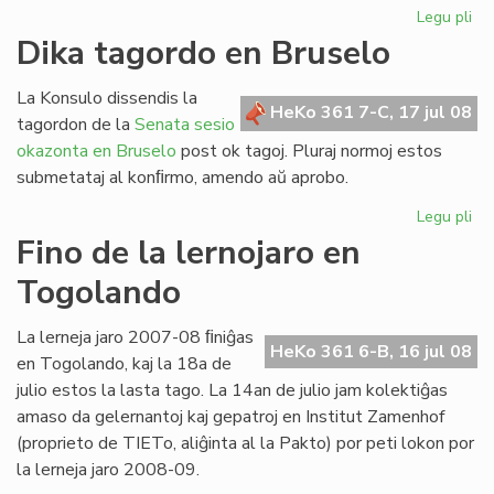
Legu pli
pri
Re
Dika tagordo en Bruselo
la
ler
La Konsulo dissendis la
po
HeKo 361 7-C, 17 jul 08
tagordon de la
Senata sesio
his
okazonta en Bruselo
post ok tagoj. Pluraj normoj estos
submetataj al konﬁrmo, amendo aŭ aprobo.
Legu pli
pri
Di
Fino de la lernojaro en
ta
Togolando
en
Br
La lerneja jaro 2007-08 ﬁniĝas
HeKo 361 6-B, 16 jul 08
en Togolando, kaj la 18a de
julio estos la lasta tago. La 14an de julio jam kolektiĝas
amaso da gelernantoj kaj gepatroj en Institut Zamenhof
(proprieto de TIETo, aliĝinta al la Pakto) por peti lokon por
la lerneja jaro 2008-09.