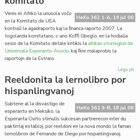
komitato
la
Fo
Venis el Afriko la unusola voĉo
HeKo 362 1-A, 19 jul 08
ses
en la Komitato de UEA
20
kontraŭ la agadraporto kaj la ﬁnanca raporto 2007. La
togolanda komitatano, c-ano Koﬃ Gbeglo, en la hodiaŭa
sesio de la Komitato detale kritikis la
afrikan strategion de
Universala Esperanto-Asocio
, kaj ﬁne malaprobis la
raportojn de la Estraro.
Legu pli
pri
Cor
Reeldonita la lernolibro por
do
hispanlingvanoj
en
la
UE
Subtene al la disvastigo de
HeKo 361 9-B, 18 jul 08
ko
esperanto en Meksiko, la
Esperanta Civito stimulis sukcesan partnerecon inter du
paktintaj establoj, por reeldoni en la nova mondo la faman
lernolibron de Fernando de Diego por hispanlingvanoj.