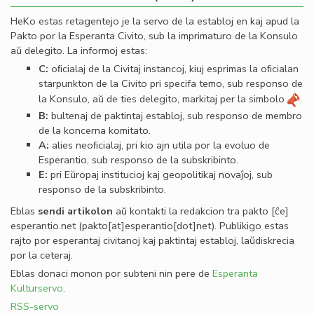
HeKo estas retagentejo je la servo de la establoj en kaj apud la
Pakto por la Esperanta Civito, sub la imprimaturo de la Konsulo
aŭ delegito. La informoj estas:
C:
oﬁcialaj de la Civitaj instancoj, kiuj esprimas la oﬁcialan
starpunkton de la Civito pri specifa temo, sub responso de
la Konsulo, aŭ de ties delegito, markitaj per la simbolo
.
B:
bultenaj de paktintaj establoj, sub responso de membro
de la koncerna komitato.
A:
alies neoﬁcialaj, pri kio ajn utila por la evoluo de
Esperantio, sub responso de la subskribinto.
E:
pri Eŭropaj institucioj kaj geopolitikaj novaĵoj, sub
responso de la subskribinto.
Eblas
sendi
artikolon
aŭ kontakti la redakcion tra
pakto
[ĉe]
esperantio
.
net
(pakto[at]esperantio[dot]net)
. Publikigo estas
rajto por esperantaj civitanoj kaj paktintaj establoj, laŭdiskrecia
por la ceteraj.
Eblas donaci monon por subteni nin pere de
Esperanta
Kulturservo
.
RSS-servo