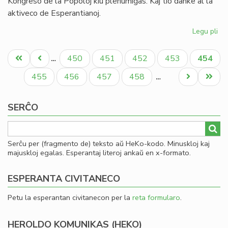
Kongreso de la Popoloj kiu plenumiĝas. Kaj tio danke al la
aktiveco de Esperantianoj.
Legu pli
pri
In
Pagination
de
Unua
Antaŭa
Paĝo
Paĝo
Paĝo
Paĝo
Aktual
450
451
452
453
454
…
la
paĝo
paĝo
paĝo
So
Paĝo
Paĝo
Paĝo
Paĝo
Next
Last
455
456
457
458
…
Uni
page
page
pri
SERĈO
Mo
Serĉu per (fragmento de) teksto aŭ HeKo-kodo. Minuskloj kaj
majuskloj egalas. Esperantaj literoj ankaŭ en x-formato.
ESPERANTA CIVITANECO
Petu la esperantan civitanecon per la
reta formularo
.
HEROLDO KOMUNIKAS (HEKO)