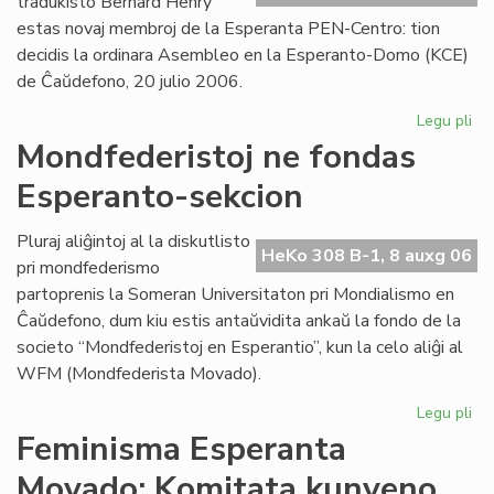
tradukisto Bernard Henry
estas novaj membroj de la Esperanta PEN-Centro: tion
decidis la ordinara Asembleo en la Esperanto-Domo (KCE)
de Ĉaŭdefono, 20 julio 2006.
Legu pli
pri
As
Mondfederistoj ne fondas
de
Esperanto-sekcion
la
Es
PE
Pluraj aliĝintoj al la diskutlisto
HeKo 308 B-1, 8 auxg 06
Ce
pri mondfederismo
partoprenis la Someran Universitaton pri Mondialismo en
Ĉaŭdefono, dum kiu estis antaŭvidita ankaŭ la fondo de la
societo “Mondfederistoj en Esperantio”, kun la celo aliĝi al
WFM (Mondfederista Movado).
Legu pli
pri
Mo
Feminisma Esperanta
ne
Movado: Komitata kunveno
fo