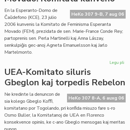
Es
se
En la Esperanto-Domo de
HeKo 307 9-B, 7 aug 06
Ĉaŭdefono (KCE), 23 julio
2006 kunvenis la Komitato de Feminisma Esperanta
Movado (FEM), prezidata de sen. Marie-France Conde Rey;
partoprenis sen. Perla Martinelli kaj Anna Lászay,
senkulpiĝis gec-anoj Agneta Emanuelsson kaj Jarlo
Martelmonto.
Legu pli
pri
Fe
UEA-Komitato siluris
Es
Gbeglon kaj torpedis Rebelon
Mo
Ko
ku
Ne kredinte la denuncon de
HeKo 307 8-A, 6 auxg 06
sia kolego Gbeglo Koﬃ,
komitatano por Togolando, pri konﬁda misuzo fare s-ro
Osmo Buller, la Komitatanoj de UEA en Florenco
konsekvence opiniis, ke c-ano Gbeglo mensogas kaj meritas
punon.