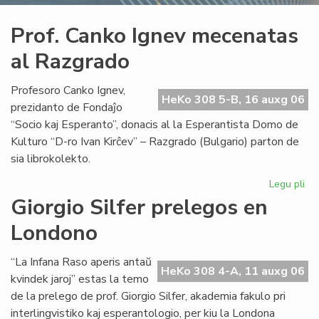
Prof. Canko Ignev mecenatas
al Razgrado
Profesoro Canko Ignev,
HeKo 308 5-B, 16 auxg 06
prezidanto de Fondaĵo
“Socio kaj Esperanto”, donacis al la Esperantista Domo de
Kulturo “D-ro Ivan Kirĉev” – Razgrado (Bulgario) parton de
sia librokolekto.
Legu pli
pri
Pro
Giorgio Silfer prelegos en
Ca
Londono
Ig
me
al
“La Infana Raso aperis antaŭ
HeKo 308 4-A, 11 auxg 06
Ra
kvindek jaroj” estas la temo
de la prelego de prof. Giorgio Silfer, akademia fakulo pri
interlingvistiko kaj esperantologio, per kiu la Londona