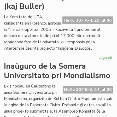
(kaj Buller)
Civ
sol
la
La Komitato de UEA,
HeKo 307 A-4, 29 jul 06
de
kunsidanta en Florenco, aprobis
pri
la ﬁnancan raporton 2005, inkluzive la transformon al
ne
donaco de la alprunto de pli ol 17.000 eŭroj ankoraŭ
repagenda fare de la privatuloj kiuj responsis pri la
intertempe ĉesinta projekto “Indiĝenaj Dialogoj”.
Legu pli
pri
Mo
Inaŭguro de la Somera
ab
Universitato pri Mondialismo
po
Cor
(ka
Ekis hodiaŭ en Ĉaŭdefono la
HeKo 307 B-3, 24 jul 06
Bul
unua Somera Universitato pri
Mondialismo, organizita de Kultura Centro Esperantista sub
la egido de la Esperanta Civito. Probable ĝi estas ankaŭ la
unua projekto submetita al la Asembleo Konsulta ĉe la