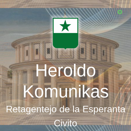
Skip
to
main
content
Heroldo
Komunikas
Retagentejo de la Esperanta
Civito