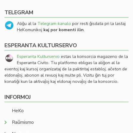
TELEGRAM
Aliĝu al la
Telegram-kanalo
por resti ĝisdata pri la lastaj
HeKomunikoj
kaj por komenti ilin
.
ESPERANTA KULTURSERVO
Esperanta Kulturservo
estas la konsorcia magazeno de la
Esperanta Civito. Tiu platformo ebligas la aliĝon al la
eventoj kaj kursoj organizataj de la paktintaj establoj, aĉeton de
eldonaĵoj, abonon al revuoj kaj multe pli. Vizitu ĝin tuj por
konatiĝi kun la aktivaĵoj kaj eldonaj novaĵoj de la konsorcio.
INFORMOJ
HeKo
Raŭmismo