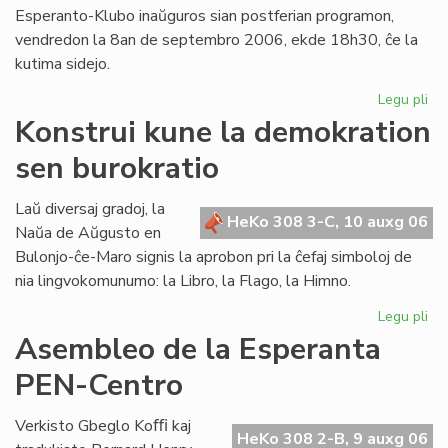
Esperanto-Klubo inaŭguros sian postferian programon,
vendredon la 8an de septembro 2006, ekde 18h30, ĉe la
kutima sidejo.
Legu pli
pri
Gio
Konstrui kune la demokration
Sil
sen burokratio
pr
en
Lo
Laŭ diversaj gradoj, la
HeKo 308 3-C, 10 auxg 06
Naŭa de Aŭgusto en
Bulonjo-ĉe-Maro signis la aprobon pri la ĉefaj simboloj de
nia lingvokomunumo: la Libro, la Flago, la Himno.
Legu pli
pri
Kon
Asembleo de la Esperanta
ku
PEN-Centro
la
de
se
Verkisto Gbeglo Koﬃ kaj
HeKo 308 2-B, 9 auxg 06
bur