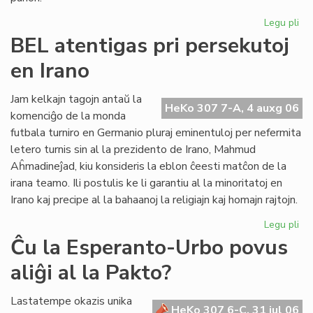
Legu pli
pri
UE
BEL atentigas pri persekutoj
Ko
en Irano
sil
Gb
kaj
Jam kelkajn tagojn antaŭ la
HeKo 307 7-A, 4 auxg 06
tor
komenciĝo de la monda
Re
futbala turniro en Germanio pluraj eminentuloj per nefermita
letero turnis sin al la prezidento de Irano, Mahmud
Aĥmadineĵad, kiu konsideris la eblon ĉeesti matĉon de la
irana teamo. Ili postulis ke li garantiu al la minoritatoj en
Irano kaj precipe al la bahaanoj la religiajn kaj homajn rajtojn.
Legu pli
pri
BE
Ĉu la Esperanto-Urbo povus
ate
aliĝi al la Pakto?
pri
pe
en
Lastatempe okazis unika
HeKo 307 6-C, 31 jul 06
Ira