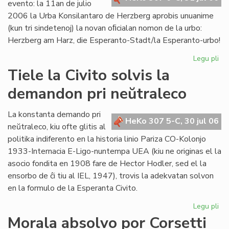
evento: la 11an de julio
2006 la Urba Konsilantaro de Herzberg aprobis unuanime
(kun tri sindetenoj) la novan oﬁcialan nomon de la urbo:
Herzberg am Harz, die Esperanto-Stadt/la Esperanto-urbo!
Legu pli
pri
Ĉu
Tiele la Civito solvis la
la
demandon pri neŭtraleco
Es
Ur
po
La konstanta demando pri
HeKo 307 5-C, 30 jul 06
ali
neŭtraleco, kiu ofte glitis al
al
politika indiferento en la historia linio Pariza CO-Kolonjo
la
1933-Internacia E-Ligo-nuntempa UEA (kiu ne originas el la
Pa
asocio fondita en 1908 fare de Hector Hodler, sed el la
ensorbo de ĉi tiu al IEL, 1947), trovis la adekvatan solvon
en la formulo de la Esperanta Civito.
Legu pli
pri
Tie
Morala absolvo por Corsetti
la