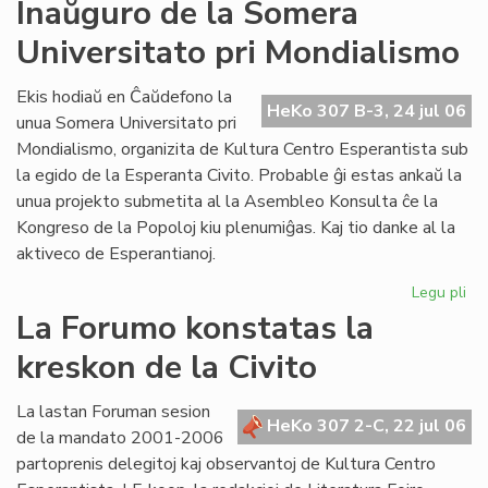
Mo
Inaŭguro de la Somera
ab
Universitato pri Mondialismo
po
Cor
(ka
Ekis hodiaŭ en Ĉaŭdefono la
HeKo 307 B-3, 24 jul 06
Bul
unua Somera Universitato pri
Mondialismo, organizita de Kultura Centro Esperantista sub
la egido de la Esperanta Civito. Probable ĝi estas ankaŭ la
unua projekto submetita al la Asembleo Konsulta ĉe la
Kongreso de la Popoloj kiu plenumiĝas. Kaj tio danke al la
aktiveco de Esperantianoj.
Legu pli
pri
In
La Forumo konstatas la
de
kreskon de la Civito
la
So
Uni
La lastan Foruman sesion
HeKo 307 2-C, 22 jul 06
pri
de la mandato 2001-2006
Mo
partoprenis delegitoj kaj observantoj de Kultura Centro