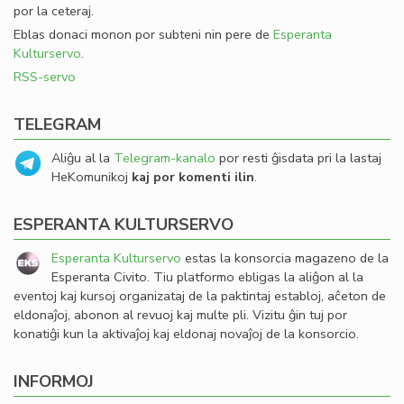
por la ceteraj.
Eblas donaci monon por subteni nin pere de
Esperanta
Kulturservo
.
RSS-servo
TELEGRAM
Aliĝu al la
Telegram-kanalo
por resti ĝisdata pri la lastaj
HeKomunikoj
kaj por komenti ilin
.
ESPERANTA KULTURSERVO
Esperanta Kulturservo
estas la konsorcia magazeno de la
Esperanta Civito. Tiu platformo ebligas la aliĝon al la
eventoj kaj kursoj organizataj de la paktintaj establoj, aĉeton de
eldonaĵoj, abonon al revuoj kaj multe pli. Vizitu ĝin tuj por
konatiĝi kun la aktivaĵoj kaj eldonaj novaĵoj de la konsorcio.
INFORMOJ