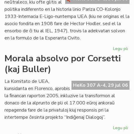
neŭtraleco, kiu ofte glitis al
al
politika indiferento en la historia linio Pariza CO-Kolonjo
la
1933-Internacia E-Ligo-nuntempa UEA (kiu ne originas el la
Pa
asocio fondita en 1908 fare de Hector Hodler, sed el la
ensorbo de ĉi tiu al IEL, 1947), trovis la adekvatan solvon
en la formulo de la Esperanta Civito.
Legu pli
pri
Tie
Morala absolvo por Corsetti
la
(kaj Buller)
Civ
sol
la
La Komitato de UEA,
HeKo 307 A-4, 29 jul 06
de
kunsidanta en Florenco, aprobis
pri
la ﬁnancan raporton 2005, inkluzive la transformon al
ne
donaco de la alprunto de pli ol 17.000 eŭroj ankoraŭ
repagenda fare de la privatuloj kiuj responsis pri la
intertempe ĉesinta projekto “Indiĝenaj Dialogoj”.
Legu pli
pri