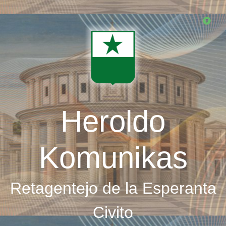
Skip
to
main
content
Heroldo
Komunikas
Retagentejo de la Esperanta
Civito