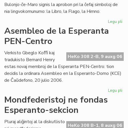
Bulonjo-ĉe-Maro signis la aprobon pri la ĉefaj simboloj de
nia lingvokomunumo: la Libro, la Flago, la Himno.
Legu pli
pri
Kon
Asembleo de la Esperanta
ku
PEN-Centro
la
de
se
Verkisto Gbeglo Koﬃ kaj
HeKo 308 2-B, 9 auxg 06
bur
tradukisto Bernard Henry
estas novaj membroj de la Esperanta PEN-Centro: tion
decidis la ordinara Asembleo en la Esperanto-Domo (KCE)
de Ĉaŭdefono, 20 julio 2006.
Legu pli
pri
As
Mondfederistoj ne fondas
de
Esperanto-sekcion
la
Es
PE
Pluraj aliĝintoj al la diskutlisto
HeKo 308 B-1, 8 auxg 06
Ce