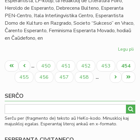
Esperantista, LF-koop, la redakcioj de Literatura Foiro,
Heroldo de Esperanto, Debrecena Bulteno, Esperanta
PEN-Centro, Itala Interlingvistika Centro, Esperantista
Domo de Kulturo en Razgrado, Societo “Sukceso” en Vraco,
Ĉarento Esperanto, Feminisma Esperanta Movado, hodiaŭ
en Ĉaŭdefono, en
Legu pli
pri
La
Pagination
Fo
Unua
Antaŭa
Paĝo
Paĝo
Paĝo
Paĝo
Aktual
450
451
452
453
454
…
ko
paĝo
paĝo
paĝo
la
Paĝo
Paĝo
Paĝo
Paĝo
Next
Last
455
456
457
458
…
kr
page
page
de
SERĈO
la
Civ
Serĉu per (fragmento de) teksto aŭ HeKo-kodo. Minuskloj kaj
majuskloj egalas. Esperantaj literoj ankaŭ en x-formato.
ESPERANTA CIVITANECO