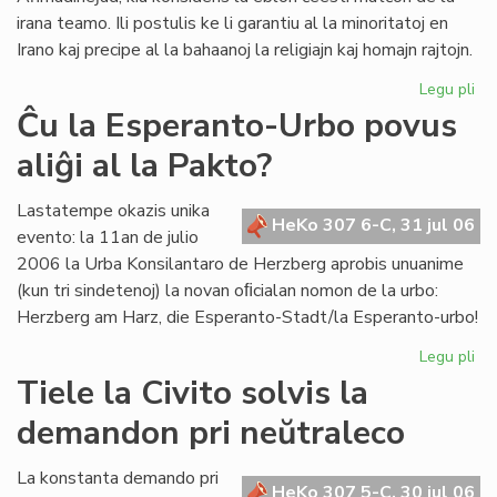
irana teamo. Ili postulis ke li garantiu al la minoritatoj en
Irano kaj precipe al la bahaanoj la religiajn kaj homajn rajtojn.
Legu pli
pri
BE
Ĉu la Esperanto-Urbo povus
ate
aliĝi al la Pakto?
pri
pe
en
Lastatempe okazis unika
HeKo 307 6-C, 31 jul 06
Ira
evento: la 11an de julio
2006 la Urba Konsilantaro de Herzberg aprobis unuanime
(kun tri sindetenoj) la novan oﬁcialan nomon de la urbo:
Herzberg am Harz, die Esperanto-Stadt/la Esperanto-urbo!
Legu pli
pri
Ĉu
Tiele la Civito solvis la
la
demandon pri neŭtraleco
Es
Ur
po
La konstanta demando pri
HeKo 307 5-C, 30 jul 06
ali