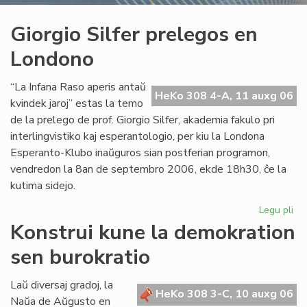
Giorgio Silfer prelegos en
Londono
“La Infana Raso aperis antaŭ
HeKo 308 4-A, 11 auxg 06
kvindek jaroj” estas la temo
de la prelego de prof. Giorgio Silfer, akademia fakulo pri
interlingvistiko kaj esperantologio, per kiu la Londona
Esperanto-Klubo inaŭguros sian postferian programon,
vendredon la 8an de septembro 2006, ekde 18h30, ĉe la
kutima sidejo.
Legu pli
pri
Gio
Konstrui kune la demokration
Sil
sen burokratio
pr
en
Lo
Laŭ diversaj gradoj, la
HeKo 308 3-C, 10 auxg 06
Naŭa de Aŭgusto en