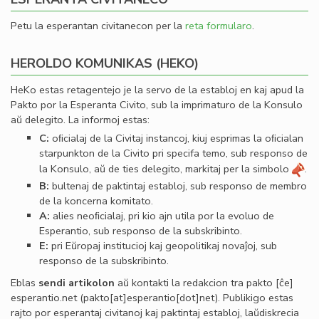
Petu la esperantan civitanecon per la
reta formularo
.
HEROLDO KOMUNIKAS (HEKO)
HeKo estas retagentejo je la servo de la establoj en kaj apud la
Pakto por la Esperanta Civito, sub la imprimaturo de la Konsulo
aŭ delegito. La informoj estas:
C:
oﬁcialaj de la Civitaj instancoj, kiuj esprimas la oﬁcialan
starpunkton de la Civito pri specifa temo, sub responso de
la Konsulo, aŭ de ties delegito, markitaj per la simbolo
.
B:
bultenaj de paktintaj establoj, sub responso de membro
de la koncerna komitato.
A:
alies neoﬁcialaj, pri kio ajn utila por la evoluo de
Esperantio, sub responso de la subskribinto.
E:
pri Eŭropaj institucioj kaj geopolitikaj novaĵoj, sub
responso de la subskribinto.
Eblas
sendi
artikolon
aŭ kontakti la redakcion tra
pakto
[ĉe]
esperantio
.
net
(pakto[at]esperantio[dot]net)
. Publikigo estas
rajto por esperantaj civitanoj kaj paktintaj establoj, laŭdiskrecia