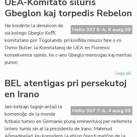
UEA-Komitato siluris
Es
Gbeglon kaj torpedis Rebelon
Mo
Ko
ku
Ne kredinte la denuncon de
HeKo 307 8-A, 6 auxg 06
sia kolego Gbeglo Koﬃ,
komitatano por Togolando, pri konﬁda misuzo fare s-ro
Osmo Buller, la Komitatanoj de UEA en Florenco
konsekvence opiniis, ke c-ano Gbeglo mensogas kaj meritas
punon.
Legu pli
pri
UE
BEL atentigas pri persekutoj
Ko
en Irano
sil
Gb
kaj
Jam kelkajn tagojn antaŭ la
HeKo 307 7-A, 4 auxg 06
tor
komenciĝo de la monda
Re
futbala turniro en Germanio pluraj eminentuloj per nefermita
letero turnis sin al la prezidento de Irano, Mahmud
Aĥmadineĵad, kiu konsideris la eblon ĉeesti matĉon de la