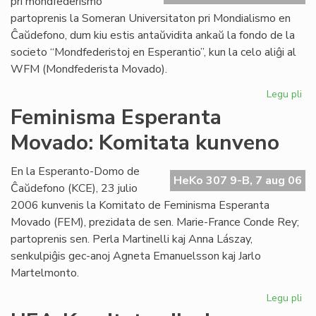
pri mondfederismo
partoprenis la Someran Universitaton pri Mondialismo en
Ĉaŭdefono, dum kiu estis antaŭvidita ankaŭ la fondo de la
societo “Mondfederistoj en Esperantio”, kun la celo aliĝi al
WFM (Mondfederista Movado).
Legu pli
pri
Mo
Feminisma Esperanta
ne
Movado: Komitata kunveno
fo
Es
se
En la Esperanto-Domo de
HeKo 307 9-B, 7 aug 06
Ĉaŭdefono (KCE), 23 julio
2006 kunvenis la Komitato de Feminisma Esperanta
Movado (FEM), prezidata de sen. Marie-France Conde Rey;
partoprenis sen. Perla Martinelli kaj Anna Lászay,
senkulpiĝis gec-anoj Agneta Emanuelsson kaj Jarlo
Martelmonto.
Legu pli
pri
Fe