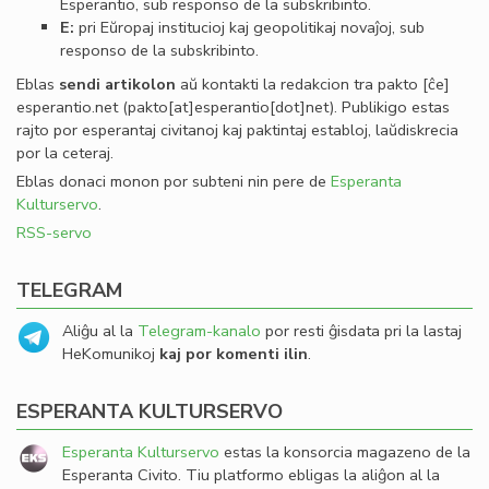
Esperantio, sub responso de la subskribinto.
E:
pri Eŭropaj institucioj kaj geopolitikaj novaĵoj, sub
responso de la subskribinto.
Eblas
sendi
artikolon
aŭ kontakti la redakcion tra
pakto
[ĉe]
esperantio
.
net
(pakto[at]esperantio[dot]net)
. Publikigo estas
rajto por esperantaj civitanoj kaj paktintaj establoj, laŭdiskrecia
por la ceteraj.
Eblas donaci monon por subteni nin pere de
Esperanta
Kulturservo
.
RSS-servo
TELEGRAM
Aliĝu al la
Telegram-kanalo
por resti ĝisdata pri la lastaj
HeKomunikoj
kaj por komenti ilin
.
ESPERANTA KULTURSERVO
Esperanta Kulturservo
estas la konsorcia magazeno de la
Esperanta Civito. Tiu platformo ebligas la aliĝon al la