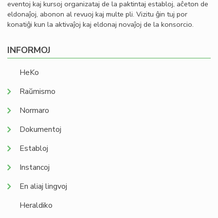
eventoj kaj kursoj organizataj de la paktintaj establoj, aĉeton de
eldonaĵoj, abonon al revuoj kaj multe pli. Vizitu ĝin tuj por
konatiĝi kun la aktivaĵoj kaj eldonaj novaĵoj de la konsorcio.
INFORMOJ
HeKo
Raŭmismo
Normaro
Dokumentoj
Establoj
Instancoj
En aliaj lingvoj
Heraldiko