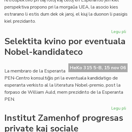
retrospektivo pri liaj roloj kaj celoj en Esperantio jen kiel
perspektiva propono pri la morgaŭa UEA, la asocio kies
estrarano li estis dum dek ok jaroj, el kiuj la duonon li pasigis
kiel prezidanto.
Legu pli
pri
To
Selektita kvino por eventuala
pri
Nobel-kandidateco
ra
en
sia
HeKo 315 5-B, 15 nov 06
las
La membraro de la Esperanta
lib
PEN-Centro konsultiĝis pri la eventuala kandidatigo de
esperanta verkisto al la literatura Nobel-premio, post la
forpaso de William Auld, mem prezidinto de la Esperanta
PEN.
Legu pli
pri
Sel
Institut Zamenhof progresas
kvi
private kaj sociale
po