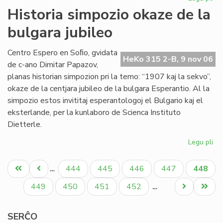
Sta
Historia simpozio okaze de la
en
bulgara jubileo
Sof
la
pr
Centro Espero en Soﬁo, gvidata
HeKo 315 2-B, 9 nov 06
de
de c-ano Dimitar Papazov,
"Kv
planas historian simpozion pri la temo: “1907 kaj la sekvo”,
okaze de la centjara jubileo de la bulgara Esperantio. Al la
simpozio estos invititaj esperantologoj el Bulgario kaj el
eksterlande, per la kunlaboro de Scienca Instituto
Dietterle.
Legu pli
pri
His
Pagination
si
Unua
Antaŭa
Paĝo
Paĝo
Paĝo
Paĝo
Aktual
444
445
446
447
448
…
ok
paĝo
paĝo
paĝo
de
Paĝo
Paĝo
Paĝo
Paĝo
Next
Last
449
450
451
452
…
la
page
page
bu
SERĈO
jub