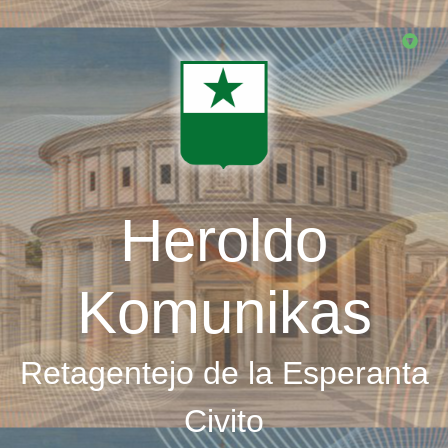
Skip
to
main
content
Heroldo
Komunikas
Retagentejo de la Esperanta
Civito