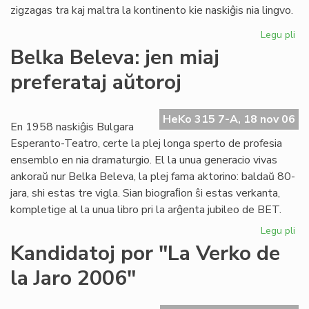
zigzagas tra kaj maltra la kontinento kie naskiĝis nia lingvo.
Legu pli
pri
La
Belka Beleva: jen miaj
du
preferataj aŭtoroj
jar
de
"F
HeKo 315 7-A, 18 nov 06
es
En 1958 naskiĝis Bulgara
ko
Esperanto-Teatro, certe la plej longa sperto de profesia
ensemblo en nia dramaturgio. El la unua generacio vivas
ankoraŭ nur Belka Beleva, la plej fama aktorino: baldaŭ 80-
jara, shi estas tre vigla. Sian biograﬁon ŝi estas verkanta,
kompletige al la unua libro pri la arĝenta jubileo de BET.
Legu pli
pri
Be
Kandidatoj por "La Verko de
Be
la Jaro 2006"
jen
mia
pre