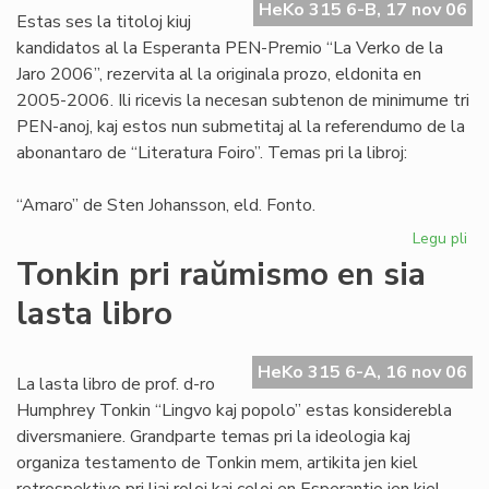
HeKo 315 6-B, 17 nov 06
aŭt
Estas ses la titoloj kiuj
kandidatos al la Esperanta PEN-Premio “La Verko de la
Jaro 2006”, rezervita al la originala prozo, eldonita en
2005-2006. Ili ricevis la necesan subtenon de minimume tri
PEN-anoj, kaj estos nun submetitaj al la referendumo de la
abonantaro de “Literatura Foiro”. Temas pri la libroj:
“Amaro” de Sten Johansson, eld. Fonto.
Legu pli
pri
Ka
Tonkin pri raŭmismo en sia
po
lasta libro
"L
Ve
de
HeKo 315 6-A, 16 nov 06
la
La lasta libro de prof. d-ro
Jar
Humphrey Tonkin “Lingvo kaj popolo” estas konsiderebla
20
diversmaniere. Grandparte temas pri la ideologia kaj
organiza testamento de Tonkin mem, artikita jen kiel