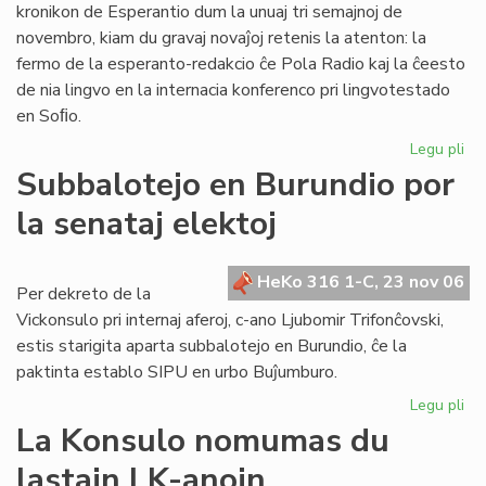
kronikon de Esperantio dum la unuaj tri semajnoj de
novembro, kiam du gravaj novaĵoj retenis la atenton: la
fermo de la esperanto-redakcio ĉe Pola Radio kaj la ĉeesto
de nia lingvo en la internacia konferenco pri lingvotestado
en Soﬁo.
Legu pli
pri
He
Subbalotejo en Burundio por
pri
la senataj elektoj
Es
en
no
HeKo 316 1-C, 23 nov 06
Per dekreto de la
Vickonsulo pri internaj aferoj, c-ano Ljubomir Trifonĉovski,
estis starigita aparta subbalotejo en Burundio, ĉe la
paktinta establo SIPU en urbo Buĵumburo.
Legu pli
pri
Su
La Konsulo nomumas du
en
lastajn LK-anojn
Bu