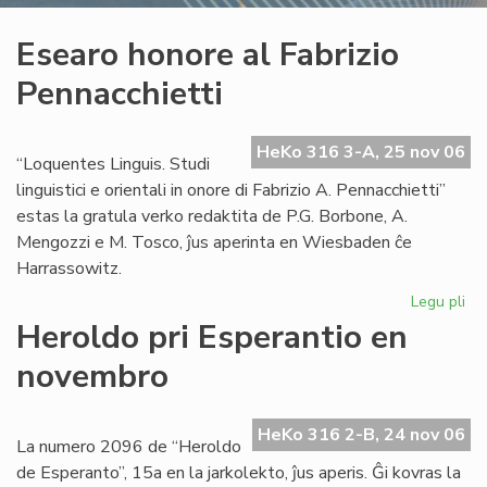
Esearo honore al Fabrizio
Pennacchietti
HeKo 316 3-A, 25 nov 06
“Loquentes Linguis. Studi
linguistici e orientali in onore di Fabrizio A. Pennacchietti”
estas la gratula verko redaktita de P.G. Borbone, A.
Mengozzi e M. Tosco, ĵus aperinta en Wiesbaden ĉe
Harrassowitz.
Legu pli
pri
Es
Heroldo pri Esperantio en
ho
novembro
al
Fab
Pen
HeKo 316 2-B, 24 nov 06
La numero 2096 de “Heroldo
de Esperanto”, 15a en la jarkolekto, ĵus aperis. Ĝi kovras la