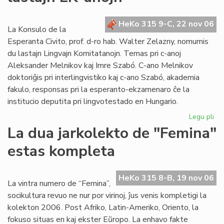
po
la
HeKo 315 9-C, 22 nov 06
se
La Konsulo de la
ele
Esperanta Civito, prof. d-ro hab. Walter Zelazny, nomumis
du lastajn Lingvajn Komitatanojn. Temas pri c-anoj
Aleksander Melnikov kaj Imre Szabó. C-ano Melnikov
doktoriĝis pri interlingvistiko kaj c-ano Szabó, akademia
fakulo, responsas pri la esperanto-ekzamenaro ĉe la
institucio deputita pri lingvotestado en Hungario.
Legu pli
pri
La
La dua jarkolekto de "Femina"
Ko
estas kompleta
no
du
las
HeKo 315 8-B, 19 nov 06
LK
La vintra numero de “Femina”,
an
socikultura revuo ne nur por virinoj, ĵus venis kompletigi la
kolekton 2006. Post Afriko, Latin-Ameriko, Oriento, la
fokuso situas en kaj ekster Eŭropo. La enhavo fakte