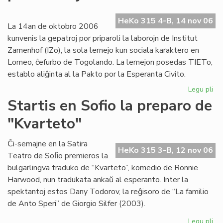
ev
No
HeKo 315 4-B, 14 nov 06
ka
La 14an de oktobro 2006
kunvenis la gepatroj por priparoli la laborojn de Institut
Zamenhof (IZo), la sola lernejo kun sociala karaktero en
Lomeo, ĉefurbo de Togolando. La lernejon posedas TIETo,
establo aliĝinta al la Pakto por la Esperanta Civito.
Legu pli
pri
Ins
Startis en Sofio la preparo de
Za
"Kvarteto"
pr
pri
kaj
Ĉi-semajne en la Satira
HeKo 315 3-B, 12 nov 06
soc
Teatro de Soﬁo premieros la
bulgarlingva traduko de “Kvarteto”, komedio de Ronnie
Harwood, nun tradukata ankaŭ al esperanto. Inter la
spektantoj estos Dany Todorov, la reĝisoro de “La familio
de Anto Speri” de Giorgio Silfer (2003).
Legu pli
pri