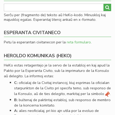
Serĉu per (fragmento de) teksto aŭ HeKo-kodo. Minuskloj kaj
majuskloj egalas. Esperantaj literoj ankaŭ en x-formato.
ESPERANTA CIVITANECO
Petu la esperantan civitanecon per la
reta formularo
.
HEROLDO KOMUNIKAS (HEKO)
HeKo estas retagentejo je la servo de la establoj en kaj apud la
Pakto por la Esperanta Civito, sub la imprimaturo de la Konsulo
aŭ delegito. La informoj estas:
C:
oﬁcialaj de la Civitaj instancoj, kiuj esprimas la oﬁcialan
starpunkton de la Civito pri specifa temo, sub responso de
la Konsulo, aŭ de ties delegito, markitaj per la simbolo
.
B:
bultenaj de paktintaj establoj, sub responso de membro
de la koncerna komitato.
A:
alies neoﬁcialaj, pri kio ajn utila por la evoluo de