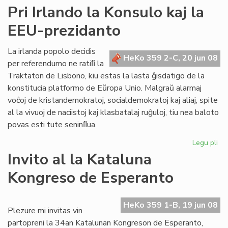
Ner
Pri Irlando la Konsulo kaj la
"sa
EEU-prezidanto
de
civ
kaj
La irlanda popolo decidis
HeKo 359 2-C, 20 jun 08
de
per referendumo ne ratiﬁ la
ne
Traktaton de Lisbono, kiu estas la lasta ĝisdatigo de la
konstitucia platformo de Eŭropa Unio. Malgraŭ alarmaj
voĉoj de kristandemokratoj, socialdemokratoj kaj aliaj, spite
al la vivuoj de naciistoj kaj klasbatalaj ruĝuloj, tiu nea baloto
povas esti tute seninﬂua.
Legu pli
pri
Pri
Invito al la Kataluna
Irl
Kongreso de Esperanto
la
Ko
kaj
HeKo 359 1-B, 19 jun 08
la
Plezure mi invitas vin
EE
partopreni la 34an Katalunan Kongreson de Esperanto,