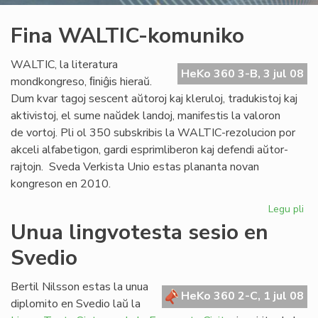
Fina WALTIC-komuniko
WALTIC, la literatura
HeKo 360 3-B, 3 jul 08
mondkongreso, ﬁniĝis hieraŭ.
Dum kvar tagoj sescent aŭtoroj kaj kleruloj, tradukistoj kaj
aktivistoj, el sume naŭdek landoj, manifestis la valoron
de vortoj. Pli ol 350 subskribis la WALTIC-rezolucion por
akceli alfabetigon, gardi esprimliberon kaj defendi aŭtor-
rajtojn. Sveda Verkista Unio estas plananta novan
kongreson en 2010.
Legu pli
pri
Fin
Unua lingvotesta sesio en
WA
Svedio
ko
Bertil Nilsson estas la unua
HeKo 360 2-C, 1 jul 08
diplomito en Svedio laŭ la