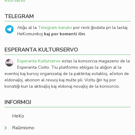
RSS-servo
TELEGRAM
Aliĝu al la
Telegram-kanalo
por resti ĝisdata pri la lastaj
HeKomunikoj
kaj por komenti ilin
.
ESPERANTA KULTURSERVO
Esperanta Kulturservo
estas la konsorcia magazeno de la
Esperanta Civito. Tiu platformo ebligas la aliĝon al la
eventoj kaj kursoj organizataj de la paktintaj establoj, aĉeton de
eldonaĵoj, abonon al revuoj kaj multe pli. Vizitu ĝin tuj por
konatiĝi kun la aktivaĵoj kaj eldonaj novaĵoj de la konsorcio.
INFORMOJ
HeKo
Raŭmismo