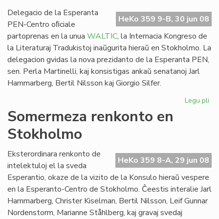
WA
so
Delegacio de la Esperanta
HeKo 359 9-B, 30 jun 08
PEN-Centro oﬁciale
partoprenas en la unua
WALTIC
, la Internacia Kongreso de
la Literaturaj Tradukistoj inaŭgurita hieraŭ en Stokholmo. La
delegacion gvidas la nova prezidanto de la Esperanta PEN,
sen. Perla Martinelli, kaj konsistigas ankaŭ senatanoj Jarl
Hammarberg, Bertil Nilsson kaj Giorgio Silfer.
Legu pli
pri
Es
Somermeza renkonto en
ver
Stokholmo
en
la
un
Eksterordinara renkonto de
HeKo 359 8-A, 29 jun 08
WA
intelektuloj el la sveda
Esperantio, okaze de la vizito de la Konsulo hieraŭ vespere
en la Esperanto-Centro de Stokholmo. Ĉeestis interalie Jarl
Hammarberg, Christer Kiselman, Bertil Nilsson, Leif Gunnar
Nordenstorm, Marianne Ståhlberg, kaj gravaj svedaj