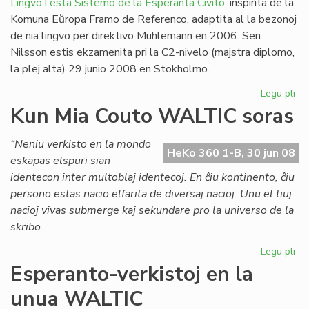
LingvoTesta Sistemo de la Esperanta Civito
, inspirita de la
Komuna Eŭropa Framo de Referenco, adaptita al la bezonoj
de nia lingvo per direktivo Muhlemann en 2006. Sen.
Nilsson estis ekzamenita pri la C2-nivelo (majstra diplomo,
la plej alta) 29 junio 2008 en Stokholmo.
Legu pli
pri
Un
Kun Mia Couto WALTIC soras
lin
ses
“Neniu verkisto en la mondo
en
HeKo 360 1-B, 30 jun 08
eskapas elspuri sian
Sv
identecon inter multoblaj identecoj. En ĉiu kontinento, ĉiu
persono estas nacio elfarita de diversaj nacioj. Unu el tiuj
nacioj vivas submerge kaj sekundare pro la universo de la
skribo.
Legu pli
pri
Ku
Esperanto-verkistoj en la
Mi
unua WALTIC
Co