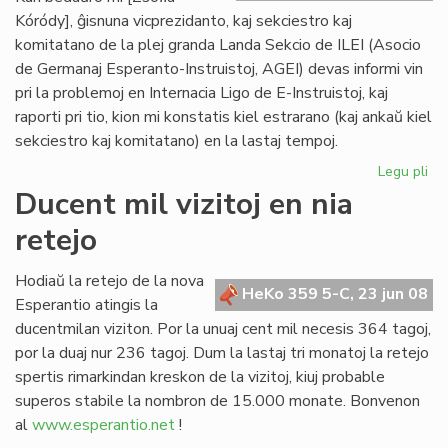
Kóródy], ĝisnuna vicprezidanto, kaj sekciestro kaj
komitatano de la plej granda Landa Sekcio de ILEI (Asocio
de Germanaj Esperanto-Instruistoj, AGEI) devas informi vin
pri la problemoj en Internacia Ligo de E-Instruistoj, kaj
raporti pri tio, kion mi konstatis kiel estrarano (kaj ankaŭ kiel
sekciestro kaj komitatano) en la lastaj tempoj.
Legu pli
pri
Zsó
Ducent mil vizitoj en nia
Kó
retejo
se
la
kri
Hodiaŭ la retejo de la nova
HeKo 359 5-C, 23 jun 08
de
Esperantio atingis la
ILE
ducentmilan viziton. Por la unuaj cent mil necesis 364 tagoj,
por la duaj nur 236 tagoj. Dum la lastaj tri monatoj la retejo
spertis rimarkindan kreskon de la vizitoj, kiuj probable
superos stabile la nombron de 15.000 monate. Bonvenon
al
www.esperantio.net
!