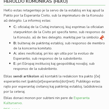
HEROLDO KOMUNIKAS (HEKO)
HeKo estas retagentejo je la servo de la establoj en kaj apud la
Pakto por la Esperanta Civito, sub la imprimaturo de la Konsulo
aŭ delegito. La informoj estas:
C:
oﬁcialaj de la Civitaj instancoj, kiuj esprimas la oﬁcialan
starpunkton de la Civito pri specifa temo, sub responso de
la Konsulo, aŭ de ties delegito, markitaj per la simbolo
.
B:
bultenaj de paktintaj establoj, sub responso de membro
de la koncerna komitato.
A:
alies neoﬁcialaj, pri kio ajn utila por la evoluo de
Esperantio, sub responso de la subskribinto.
E:
pri Eŭropaj institucioj kaj geopolitikaj novaĵoj, sub
responso de la subskribinto.
Eblas
sendi
artikolon
aŭ kontakti la redakcion tra
pakto
[ĉe]
esperantio
.
net
(pakto[at]esperantio[dot]net)
. Publikigo estas
rajto por esperantaj civitanoj kaj paktintaj establoj, laŭdiskrecia
por la ceteraj.
Eblas donaci monon por subteni nin pere de
Esperanta
Kulturservo
.