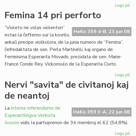
Legu pli
pri
Du
Femina 14 pri perforto
mil
viz
“Violeto ne volas violenton”
en
HeKo 359 4-B, 23 jun 08
estas la ĉeftemo sur la kovrilo,
nia
ankaŭ precipe violkolora, de la junia numero de “Femina”,
ret
ĉefredaktata de sen. Perla Martinelli, kaj organo de
Feminisma Esperanta Movado, prezidata de sen. Marie-
France Conde Rey, Vickonsulo de la Esperanta Civito.
Legu pli
pri
Fe
Nervi "savita" de civitanoj kaj
14
de neantoj
pri
per
La
interna referendumo de
HeKo 359 3-A, 22 jun 08
Esperantlingva Verkista
Asocio
vidis la partoprenon de 34 membroj el 62 (54,8%).
Legu pli
pri