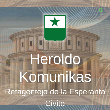
Skip
to
main
content
Heroldo
Komunikas
Retagentejo de la Esperanta
Civito