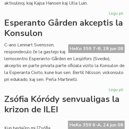
aktivulinoj, kiaj Kajsa Hansen kaj Ulla Luin.
Legu pli
pri
So
Esperanto Gården akceptis la
re
Konsulon
en
St
C-ano Lennart Svensson,
HeKo 359 7-B, 28 jun 08
respondeculo ĉe la gastejo kaj
lernocentro Esperanto-Gården en Lesjöfors (Svedio),
akceptis en parte privata parte oﬁciala vizito la Konsulon de
la Esperanta Civito, kune kun sen. Bertil Nilsson, vickonsulo
pri edukado, kaj sen. Perla Martinelli.
Legu pli
pri
Es
Zsófia Kóródy senvualigas la
Gå
krizon de ILEI
akc
la
Ko
HeKo 359 6-A, 24 jun 08
Kun bedaŭro mi [Zsóﬁa