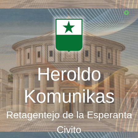
Skip
to
main
content
Heroldo
Komunikas
Retagentejo de la Esperanta
Civito