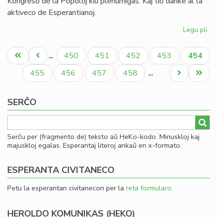
Kongreso de la Popoloj kiu plenumiĝas. Kaj tio danke al la
aktiveco de Esperantianoj.
Legu pli
pri
In
Pagination
de
Unua
Antaŭa
Paĝo
Paĝo
Paĝo
Paĝo
Aktual
450
451
452
453
454
…
la
paĝo
paĝo
paĝo
So
Paĝo
Paĝo
Paĝo
Paĝo
Next
Last
455
456
457
458
…
Uni
page
page
pri
SERĈO
Mo
Serĉu per (fragmento de) teksto aŭ HeKo-kodo. Minuskloj kaj
majuskloj egalas. Esperantaj literoj ankaŭ en x-formato.
ESPERANTA CIVITANECO
Petu la esperantan civitanecon per la
reta formularo
.
HEROLDO KOMUNIKAS (HEKO)