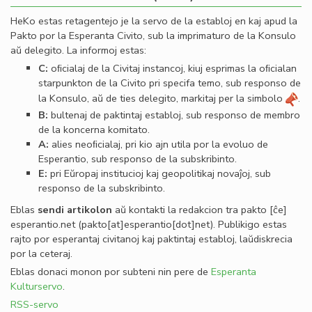
HeKo estas retagentejo je la servo de la establoj en kaj apud la
Pakto por la Esperanta Civito, sub la imprimaturo de la Konsulo
aŭ delegito. La informoj estas:
C:
oﬁcialaj de la Civitaj instancoj, kiuj esprimas la oﬁcialan
starpunkton de la Civito pri specifa temo, sub responso de
la Konsulo, aŭ de ties delegito, markitaj per la simbolo
.
B:
bultenaj de paktintaj establoj, sub responso de membro
de la koncerna komitato.
A:
alies neoﬁcialaj, pri kio ajn utila por la evoluo de
Esperantio, sub responso de la subskribinto.
E:
pri Eŭropaj institucioj kaj geopolitikaj novaĵoj, sub
responso de la subskribinto.
Eblas
sendi
artikolon
aŭ kontakti la redakcion tra
pakto
[ĉe]
esperantio
.
net
(pakto[at]esperantio[dot]net)
. Publikigo estas
rajto por esperantaj civitanoj kaj paktintaj establoj, laŭdiskrecia
por la ceteraj.
Eblas donaci monon por subteni nin pere de
Esperanta
Kulturservo
.
RSS-servo