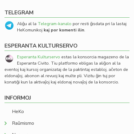
TELEGRAM
Aliĝu al la
Telegram-kanalo
por resti ĝisdata pri la lastaj
HeKomunikoj
kaj por komenti ilin
.
ESPERANTA KULTURSERVO
Esperanta Kulturservo
estas la konsorcia magazeno de la
Esperanta Civito. Tiu platformo ebligas la aliĝon al la
eventoj kaj kursoj organizataj de la paktintaj establoj, aĉeton de
eldonaĵoj, abonon al revuoj kaj multe pli. Vizitu ĝin tuj por
konatiĝi kun la aktivaĵoj kaj eldonaj novaĵoj de la konsorcio.
INFORMOJ
HeKo
Raŭmismo