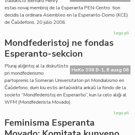
tradukisto Bernard Henry
estas novaj membroj de la Esperanta PEN-Centro: tion
decidis la ordinara Asembleo en la Esperanto-Domo (KCE)
de Ĉaŭdefono, 20 julio 2006.
Legu pli
pri
As
Mondfederistoj ne fondas
de
Esperanto-sekcion
la
Es
PE
Pluraj aliĝintoj al la diskutlisto
HeKo 308 B-1, 8 auxg 06
Ce
pri mondfederismo
partoprenis la Someran Universitaton pri Mondialismo en
Ĉaŭdefono, dum kiu estis antaŭvidita ankaŭ la fondo de la
societo “Mondfederistoj en Esperantio”, kun la celo aliĝi al
WFM (Mondfederista Movado).
Legu pli
pri
Mo
Feminisma Esperanta
ne
Movado: Komitata kunveno
fo