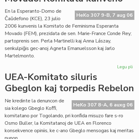
Es
se
En la Esperanto-Domo de
HeKo 307 9-B, 7 aug 06
Ĉaŭdefono (KCE), 23 julio
2006 kunvenis la Komitato de Feminisma Esperanta
Movado (FEM), prezidata de sen. Marie-France Conde Rey;
partoprenis sen. Perla Martinelli kaj Anna Lászay,
senkulpiĝis gec-anoj Agneta Emanuelsson kaj Jarlo
Martelmonto.
Legu pli
pri
Fe
UEA-Komitato siluris
Es
Gbeglon kaj torpedis Rebelon
Mo
Ko
ku
Ne kredinte la denuncon de
HeKo 307 8-A, 6 auxg 06
sia kolego Gbeglo Koﬃ,
komitatano por Togolando, pri konﬁda misuzo fare s-ro
Osmo Buller, la Komitatanoj de UEA en Florenco
konsekvence opiniis, ke c-ano Gbeglo mensogas kaj meritas
punon.