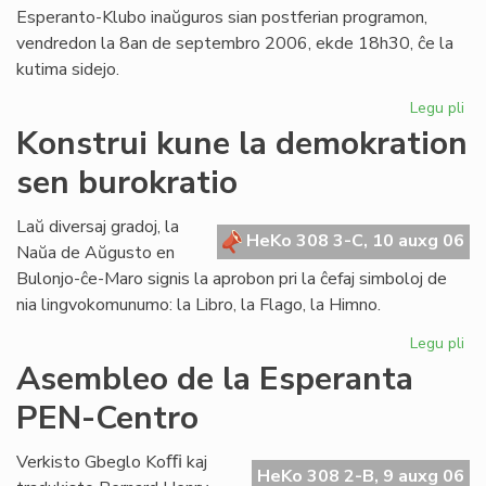
Esperanto-Klubo inaŭguros sian postferian programon,
vendredon la 8an de septembro 2006, ekde 18h30, ĉe la
kutima sidejo.
Legu pli
pri
Gio
Konstrui kune la demokration
Sil
sen burokratio
pr
en
Lo
Laŭ diversaj gradoj, la
HeKo 308 3-C, 10 auxg 06
Naŭa de Aŭgusto en
Bulonjo-ĉe-Maro signis la aprobon pri la ĉefaj simboloj de
nia lingvokomunumo: la Libro, la Flago, la Himno.
Legu pli
pri
Kon
Asembleo de la Esperanta
ku
PEN-Centro
la
de
se
Verkisto Gbeglo Koﬃ kaj
HeKo 308 2-B, 9 auxg 06
bur