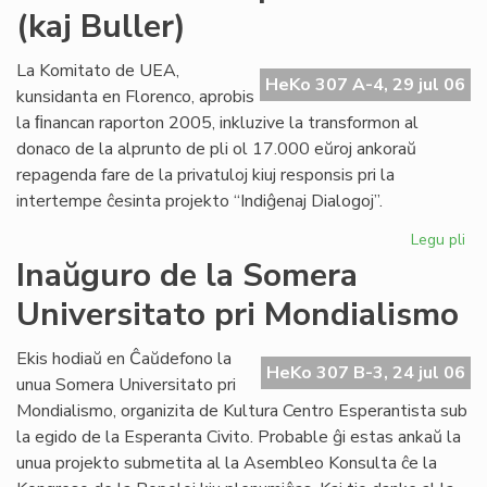
(kaj Buller)
Civ
sol
la
La Komitato de UEA,
HeKo 307 A-4, 29 jul 06
de
kunsidanta en Florenco, aprobis
pri
la ﬁnancan raporton 2005, inkluzive la transformon al
ne
donaco de la alprunto de pli ol 17.000 eŭroj ankoraŭ
repagenda fare de la privatuloj kiuj responsis pri la
intertempe ĉesinta projekto “Indiĝenaj Dialogoj”.
Legu pli
pri
Mo
Inaŭguro de la Somera
ab
Universitato pri Mondialismo
po
Cor
(ka
Ekis hodiaŭ en Ĉaŭdefono la
HeKo 307 B-3, 24 jul 06
Bul
unua Somera Universitato pri
Mondialismo, organizita de Kultura Centro Esperantista sub
la egido de la Esperanta Civito. Probable ĝi estas ankaŭ la
unua projekto submetita al la Asembleo Konsulta ĉe la