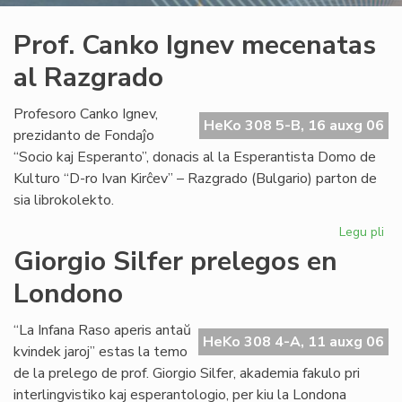
Prof. Canko Ignev mecenatas
al Razgrado
Profesoro Canko Ignev,
HeKo 308 5-B, 16 auxg 06
prezidanto de Fondaĵo
“Socio kaj Esperanto”, donacis al la Esperantista Domo de
Kulturo “D-ro Ivan Kirĉev” – Razgrado (Bulgario) parton de
sia librokolekto.
Legu pli
pri
Pro
Giorgio Silfer prelegos en
Ca
Londono
Ig
me
al
“La Infana Raso aperis antaŭ
HeKo 308 4-A, 11 auxg 06
Ra
kvindek jaroj” estas la temo
de la prelego de prof. Giorgio Silfer, akademia fakulo pri
interlingvistiko kaj esperantologio, per kiu la Londona