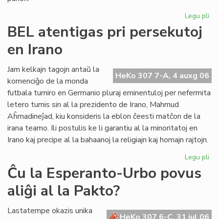
Legu pli
pri
UE
BEL atentigas pri persekutoj
Ko
en Irano
sil
Gb
kaj
Jam kelkajn tagojn antaŭ la
HeKo 307 7-A, 4 auxg 06
tor
komenciĝo de la monda
Re
futbala turniro en Germanio pluraj eminentuloj per nefermita
letero turnis sin al la prezidento de Irano, Mahmud
Aĥmadineĵad, kiu konsideris la eblon ĉeesti matĉon de la
irana teamo. Ili postulis ke li garantiu al la minoritatoj en
Irano kaj precipe al la bahaanoj la religiajn kaj homajn rajtojn.
Legu pli
pri
BE
Ĉu la Esperanto-Urbo povus
ate
aliĝi al la Pakto?
pri
pe
en
Lastatempe okazis unika
HeKo 307 6-C, 31 jul 06
Ira