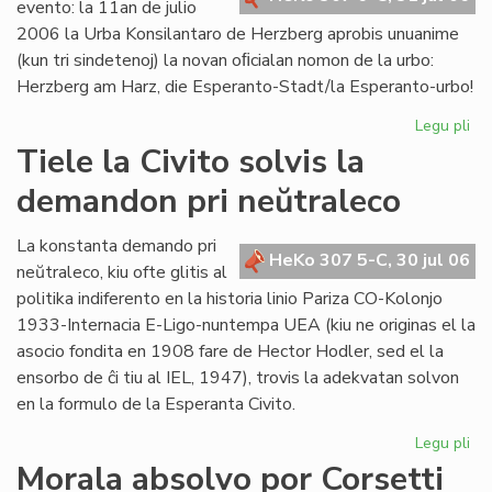
evento: la 11an de julio
2006 la Urba Konsilantaro de Herzberg aprobis unuanime
(kun tri sindetenoj) la novan oﬁcialan nomon de la urbo:
Herzberg am Harz, die Esperanto-Stadt/la Esperanto-urbo!
Legu pli
pri
Ĉu
Tiele la Civito solvis la
la
demandon pri neŭtraleco
Es
Ur
po
La konstanta demando pri
HeKo 307 5-C, 30 jul 06
ali
neŭtraleco, kiu ofte glitis al
al
politika indiferento en la historia linio Pariza CO-Kolonjo
la
1933-Internacia E-Ligo-nuntempa UEA (kiu ne originas el la
Pa
asocio fondita en 1908 fare de Hector Hodler, sed el la
ensorbo de ĉi tiu al IEL, 1947), trovis la adekvatan solvon
en la formulo de la Esperanta Civito.
Legu pli
pri
Tie
Morala absolvo por Corsetti
la