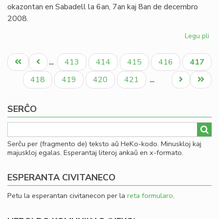
pr
okazontan en Sabadell la 6an, 7an kaj 8an de decembro
2008.
Legu pli
pri
Inv
Pagination
al
Unua
Antaŭa
Paĝo
Paĝo
Paĝo
Paĝo
Aktual
413
414
415
416
417
…
la
paĝo
paĝo
paĝo
Ka
Paĝo
Paĝo
Paĝo
Paĝo
Next
Last
418
419
420
421
…
Ko
page
page
de
SERĈO
Es
Serĉu per (fragmento de) teksto aŭ HeKo-kodo. Minuskloj kaj
majuskloj egalas. Esperantaj literoj ankaŭ en x-formato.
ESPERANTA CIVITANECO
Petu la esperantan civitanecon per la
reta formularo
.