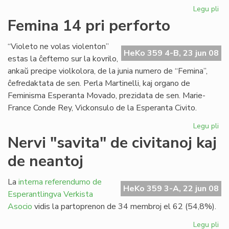
Legu pli
pri
Du
Femina 14 pri perforto
mil
viz
“Violeto ne volas violenton”
en
HeKo 359 4-B, 23 jun 08
estas la ĉeftemo sur la kovrilo,
nia
ankaŭ precipe violkolora, de la junia numero de “Femina”,
ret
ĉefredaktata de sen. Perla Martinelli, kaj organo de
Feminisma Esperanta Movado, prezidata de sen. Marie-
France Conde Rey, Vickonsulo de la Esperanta Civito.
Legu pli
pri
Fe
Nervi "savita" de civitanoj kaj
14
de neantoj
pri
per
La
interna referendumo de
HeKo 359 3-A, 22 jun 08
Esperantlingva Verkista
Asocio
vidis la partoprenon de 34 membroj el 62 (54,8%).
Legu pli
pri