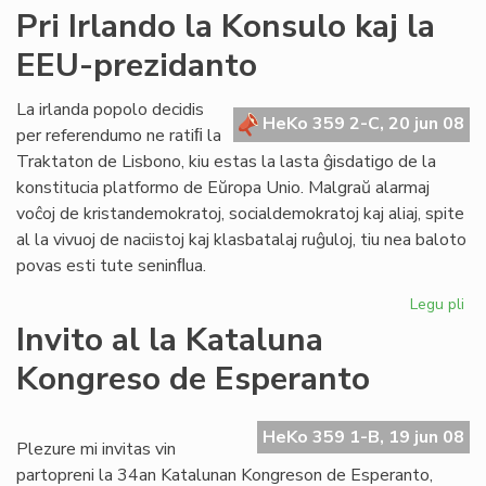
Ner
Pri Irlando la Konsulo kaj la
"sa
EEU-prezidanto
de
civ
kaj
La irlanda popolo decidis
HeKo 359 2-C, 20 jun 08
de
per referendumo ne ratiﬁ la
ne
Traktaton de Lisbono, kiu estas la lasta ĝisdatigo de la
konstitucia platformo de Eŭropa Unio. Malgraŭ alarmaj
voĉoj de kristandemokratoj, socialdemokratoj kaj aliaj, spite
al la vivuoj de naciistoj kaj klasbatalaj ruĝuloj, tiu nea baloto
povas esti tute seninﬂua.
Legu pli
pri
Pri
Invito al la Kataluna
Irl
Kongreso de Esperanto
la
Ko
kaj
HeKo 359 1-B, 19 jun 08
la
Plezure mi invitas vin
EE
partopreni la 34an Katalunan Kongreson de Esperanto,