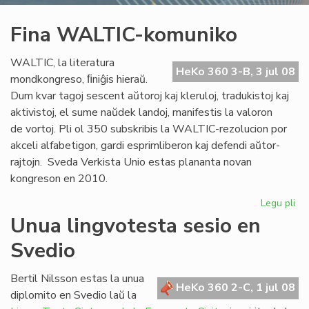
Fina WALTIC-komuniko
WALTIC, la literatura
HeKo 360 3-B, 3 jul 08
mondkongreso, ﬁniĝis hieraŭ.
Dum kvar tagoj sescent aŭtoroj kaj kleruloj, tradukistoj kaj
aktivistoj, el sume naŭdek landoj, manifestis la valoron
de vortoj. Pli ol 350 subskribis la WALTIC-rezolucion por
akceli alfabetigon, gardi esprimliberon kaj defendi aŭtor-
rajtojn. Sveda Verkista Unio estas plananta novan
kongreson en 2010.
Legu pli
pri
Fin
Unua lingvotesta sesio en
WA
Svedio
ko
Bertil Nilsson estas la unua
HeKo 360 2-C, 1 jul 08
diplomito en Svedio laŭ la