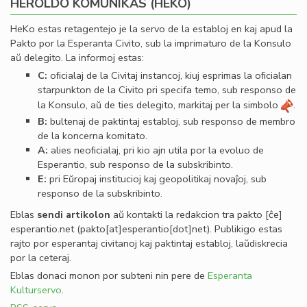
HEROLDO KOMUNIKAS (HEKO)
HeKo estas retagentejo je la servo de la establoj en kaj apud la
Pakto por la Esperanta Civito, sub la imprimaturo de la Konsulo
aŭ delegito. La informoj estas:
C:
oﬁcialaj de la Civitaj instancoj, kiuj esprimas la oﬁcialan
starpunkton de la Civito pri specifa temo, sub responso de
la Konsulo, aŭ de ties delegito, markitaj per la simbolo
.
B:
bultenaj de paktintaj establoj, sub responso de membro
de la koncerna komitato.
A:
alies neoﬁcialaj, pri kio ajn utila por la evoluo de
Esperantio, sub responso de la subskribinto.
E:
pri Eŭropaj institucioj kaj geopolitikaj novaĵoj, sub
responso de la subskribinto.
Eblas
sendi
artikolon
aŭ kontakti la redakcion tra
pakto
[ĉe]
esperantio
.
net
(pakto[at]esperantio[dot]net)
. Publikigo estas
rajto por esperantaj civitanoj kaj paktintaj establoj, laŭdiskrecia
por la ceteraj.
Eblas donaci monon por subteni nin pere de
Esperanta
Kulturservo
.