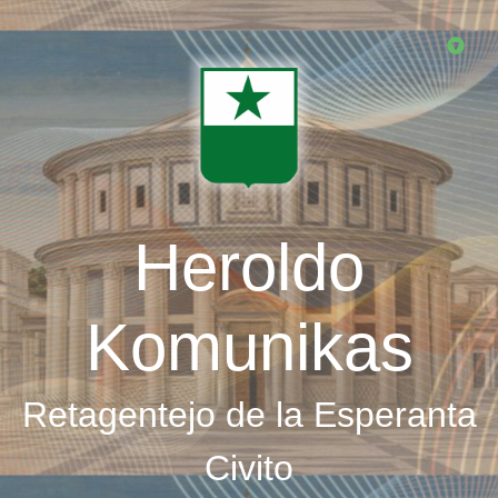
Skip
to
main
content
Heroldo
Komunikas
Retagentejo de la Esperanta
Civito