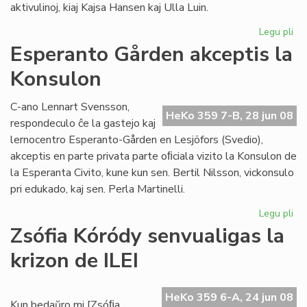
aktivulinoj, kiaj Kajsa Hansen kaj Ulla Luin.
Legu pli
pri
So
Esperanto Gården akceptis la
re
Konsulon
en
St
C-ano Lennart Svensson,
HeKo 359 7-B, 28 jun 08
respondeculo ĉe la gastejo kaj
lernocentro Esperanto-Gården en Lesjöfors (Svedio),
akceptis en parte privata parte oﬁciala vizito la Konsulon de
la Esperanta Civito, kune kun sen. Bertil Nilsson, vickonsulo
pri edukado, kaj sen. Perla Martinelli.
Legu pli
pri
Es
Zsófia Kóródy senvualigas la
Gå
krizon de ILEI
akc
la
Ko
HeKo 359 6-A, 24 jun 08
Kun bedaŭro mi [Zsóﬁa