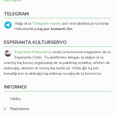
RSS-servo
TELEGRAM
Aliĝu al la
Telegram-kanalo
por resti ĝisdata pri la lastaj
HeKomunikoj
kaj por komenti ilin
.
ESPERANTA KULTURSERVO
Esperanta Kulturservo
estas la konsorcia magazeno de la
Esperanta Civito. Tiu platformo ebligas la aliĝon al la
eventoj kaj kursoj organizataj de la paktintaj establoj, aĉeton de
eldonaĵoj, abonon al revuoj kaj multe pli. Vizitu ĝin tuj por
konatiĝi kun la aktivaĵoj kaj eldonaj novaĵoj de la konsorcio.
INFORMOJ
HeKo
Raŭmismo