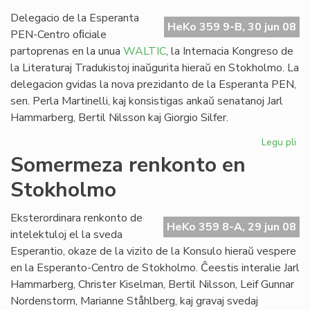
WA
so
Delegacio de la Esperanta
HeKo 359 9-B, 30 jun 08
PEN-Centro oﬁciale
partoprenas en la unua
WALTIC
, la Internacia Kongreso de
la Literaturaj Tradukistoj inaŭgurita hieraŭ en Stokholmo. La
delegacion gvidas la nova prezidanto de la Esperanta PEN,
sen. Perla Martinelli, kaj konsistigas ankaŭ senatanoj Jarl
Hammarberg, Bertil Nilsson kaj Giorgio Silfer.
Legu pli
pri
Es
Somermeza renkonto en
ver
Stokholmo
en
la
un
Eksterordinara renkonto de
HeKo 359 8-A, 29 jun 08
WA
intelektuloj el la sveda
Esperantio, okaze de la vizito de la Konsulo hieraŭ vespere
en la Esperanto-Centro de Stokholmo. Ĉeestis interalie Jarl
Hammarberg, Christer Kiselman, Bertil Nilsson, Leif Gunnar
Nordenstorm, Marianne Ståhlberg, kaj gravaj svedaj