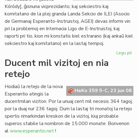
Kóródy], ĝisnuna vicprezidanto, kaj sekciestro kaj
komitatano de la plej granda Landa Sekcio de ILEI (Asocio
de Germanaj Esperanto-Instruistoj, AGEI) devas informi vin
pri la problemoj en Internacia Ligo de E-Instruistoj, kaj
raporti pri tio, kion mi konstatis kiel estrarano (kaj ankaŭ kiel
sekciestro kaj komitatano) en la lastaj tempoj.
Legu pli
pri
Zsó
Ducent mil vizitoj en nia
Kó
retejo
se
la
kri
Hodiaŭ la retejo de la nova
HeKo 359 5-C, 23 jun 08
de
Esperantio atingis la
ILE
ducentmilan viziton. Por la unuaj cent mil necesis 364 tagoj,
por la duaj nur 236 tagoj. Dum la lastaj tri monatoj la retejo
spertis rimarkindan kreskon de la vizitoj, kiuj probable
superos stabile la nombron de 15.000 monate. Bonvenon
al
www.esperantio.net
!