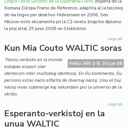
LingvoTesta Sistemo de la Esperanta Civito
, inspirita de la
Komuna Eŭropa Framo de Referenco, adaptita al la bezonoj
de nia lingvo per direktivo Muhlemann en 2006. Sen.
Nilsson estis ekzamenita pri la C2-nivelo (majstra diplomo,
la plej alta) 29 junio 2008 en Stokholmo.
Legu pli
pri
Un
Kun Mia Couto WALTIC soras
lin
ses
“Neniu verkisto en la mondo
en
HeKo 360 1-B, 30 jun 08
eskapas elspuri sian
Sv
identecon inter multoblaj identecoj. En ĉiu kontinento, ĉiu
persono estas nacio elfarita de diversaj nacioj. Unu el tiuj
nacioj vivas submerge kaj sekundare pro la universo de la
skribo.
Legu pli
pri
Ku
Esperanto-verkistoj en la
Mi
unua WALTIC
Co