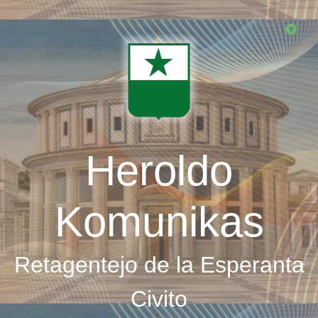
Skip
to
main
content
Heroldo
Komunikas
Retagentejo de la Esperanta
Civito