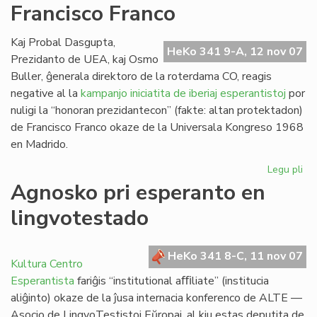
Francisco Franco
Ra
Kaj Probal Dasgupta,
HeKo 341 9-A, 12 nov 07
Prezidanto de UEA, kaj Osmo
Buller, ĝenerala direktoro de la roterdama CO, reagis
negative al la
kampanjo iniciatita de iberiaj esperantistoj
por
nuligi la “honoran prezidantecon” (fakte: altan protektadon)
de Francisco Franco okaze de la Universala Kongreso 1968
en Madrido.
Legu pli
pri
Ro
Agnosko pri esperanto en
de
lingvotestado
Fra
Fr
HeKo 341 8-C, 11 nov 07
Kultura Centro
Esperantista
fariĝis “institutional aﬃliate” (institucia
aliĝinto) okaze de la ĵusa internacia konferenco de ALTE —
Asocio de LingvoTestistoj Eŭropaj, al kiu estas deputita de