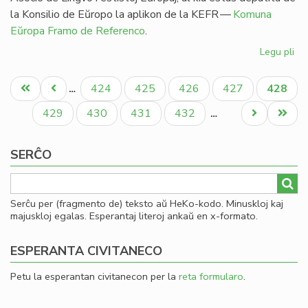
la Konsilio de Eŭropo la aplikon de la KEFR —
Komuna
Eŭropa Framo de Referenco
.
Legu pli
pri
Ag
Pagination
pri
Unua
Antaŭa
Paĝo
Paĝo
Paĝo
Paĝo
Aktual
424
425
426
427
428
…
es
paĝo
paĝo
paĝo
en
Paĝo
Paĝo
Paĝo
Paĝo
Next
Last
429
430
431
432
…
li
page
page
SERĈO
Serĉu per (fragmento de) teksto aŭ HeKo-kodo. Minuskloj kaj
majuskloj egalas. Esperantaj literoj ankaŭ en x-formato.
ESPERANTA CIVITANECO
Petu la esperantan civitanecon per la
reta formularo
.