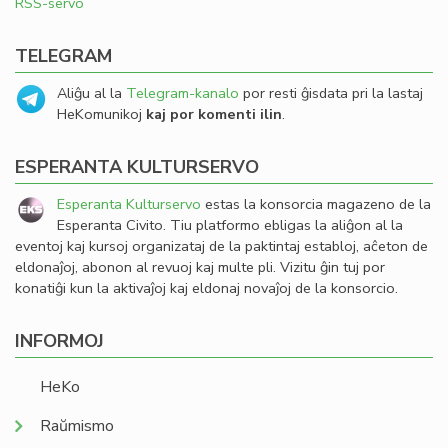
RSS-servo
TELEGRAM
Aliĝu al la
Telegram-kanalo
por resti ĝisdata pri la lastaj
HeKomunikoj
kaj por komenti ilin
.
ESPERANTA KULTURSERVO
Esperanta Kulturservo
estas la konsorcia magazeno de la
Esperanta Civito. Tiu platformo ebligas la aliĝon al la
eventoj kaj kursoj organizataj de la paktintaj establoj, aĉeton de
eldonaĵoj, abonon al revuoj kaj multe pli. Vizitu ĝin tuj por
konatiĝi kun la aktivaĵoj kaj eldonaj novaĵoj de la konsorcio.
INFORMOJ
HeKo
Raŭmismo