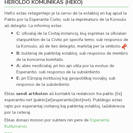
HEROLDO KOMUNIKAS (HEKO)
HeKo estas retagentejo je la servo de la establoj en kaj apud la
Pakto por la Esperanta Civito, sub la imprimaturo de la Konsulo
aŭ delegito. La informoj estas:
C:
oﬁcialaj de la Civitaj instancoj, kiuj esprimas la oﬁcialan
starpunkton de la Civito pri specifa temo, sub responso de
la Konsulo, aŭ de ties delegito, markitaj per la simbolo
.
B:
bultenaj de paktintaj establoj, sub responso de membro
de la koncerna komitato.
A:
alies neoﬁcialaj, pri kio ajn utila por la evoluo de
Esperantio, sub responso de la subskribinto.
E:
pri Eŭropaj institucioj kaj geopolitikaj novaĵoj, sub
responso de la subskribinto.
Eblas
sendi
artikolon
aŭ kontakti la redakcion tra
pakto
[ĉe]
esperantio
.
net
(pakto[at]esperantio[dot]net)
. Publikigo estas
rajto por esperantaj civitanoj kaj paktintaj establoj, laŭdiskrecia
por la ceteraj.
Eblas donaci monon por subteni nin pere de
Esperanta
Kulturservo
.