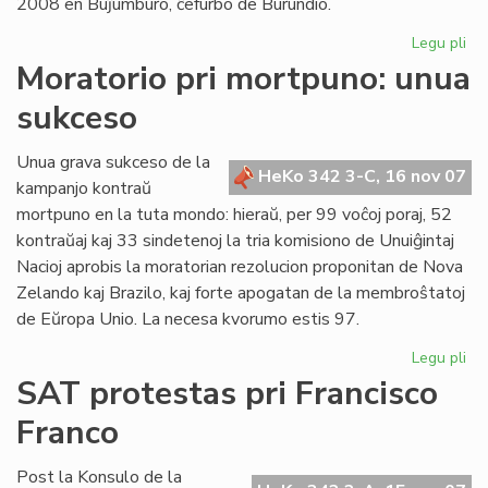
2008 en Buĵumburo, ĉefurbo de Burundio.
Legu pli
pri
No
Moratorio pri mortpuno: unua
da
sukceso
po
Af
en
Unua grava sukceso de la
HeKo 342 3-C, 16 nov 07
Bu
kampanjo kontraŭ
mortpuno en la tuta mondo: hieraŭ, per 99 voĉoj poraj, 52
kontraŭaj kaj 33 sindetenoj la tria komisiono de Unuiĝintaj
Nacioj aprobis la moratorian rezolucion proponitan de Nova
Zelando kaj Brazilo, kaj forte apogatan de la membroŝtatoj
de Eŭropa Unio. La necesa kvorumo estis 97.
Legu pli
pri
Mo
SAT protestas pri Francisco
pri
Franco
mo
un
su
Post la Konsulo de la