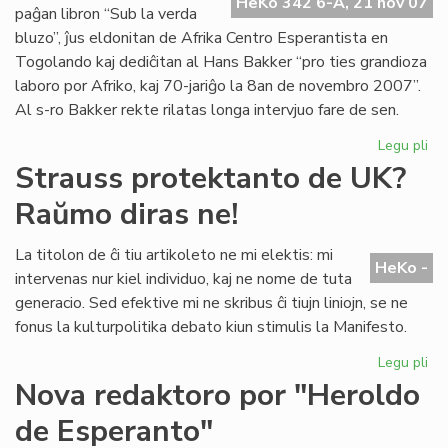
Pa
HeKo 342 6-A, 21 nov 07
paĝan libron “Sub la verda
No
bluzo”, ĵus eldonitan de Afrika Centro Esperantista en
Togolando kaj dediĉitan al Hans Bakker “pro ties grandioza
laboro por Afriko, kaj 70-jariĝo la 8an de novembro 2007”.
Al s-ro Bakker rekte rilatas longa intervjuo fare de sen.
Legu pli
pri
Afr
Strauss protektanto de UK?
fil
Raŭmo diras ne!
pri
Ro
La titolon de ĉi tiu artikoleto ne mi elektis: mi
HeKo -
intervenas nur kiel individuo, kaj ne nome de tuta
generacio. Sed efektive mi ne skribus ĉi tiujn liniojn, se ne
fonus la kulturpolitika debato kiun stimulis la Manifesto.
Legu pli
pri
St
Nova redaktoro por "Heroldo
pr
de Esperanto"
de
UK