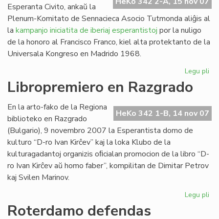
HeKo 342 2-A, 15 nov 07
Esperanta Civito, ankaŭ la
Plenum-Komitato de Sennacieca Asocio Tutmonda aliĝis al
la
kampanjo iniciatita de iberiaj esperantistoj
por la nuligo
de la honoro al Francisco Franco, kiel alta protektanto de la
Universala Kongreso en Madrido 1968.
Legu pli
pri
SA
Libropremiero en Razgrado
pr
pri
En la arto-fako de la Regiona
Fra
HeKo 342 1-B, 14 nov 07
biblioteko en Razgrado
Fr
(Bulgario), 9 novembro 2007 la Esperantista domo de
kulturo “D-ro Ivan Kirĉev” kaj la loka Klubo de la
kulturagadantoj organizis oﬁcialan promocion de la libro “D-
ro Ivan Kirĉev aŭ homo faber”, kompilitan de Dimitar Petrov
kaj Svilen Marinov.
Legu pli
pri
Li
Roterdamo defendas
en