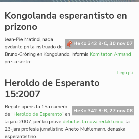
Kongolanda esperantisto en
prizono
Jean-Pie Matindi, nacia
HeKo 342 9-C, 30 nov 07
gvdanto pri la instruado de
Bruno-Gröning en Kongolando, informis
Komitaton Armand
pri sia sorto:
Legu pli
pri
Ko
Heroldo de Esperanto
esp
15:2007
en
pr
Regule aperis la 15a numero
HeKo 342 8-B, 27 nov 08
de
“Heroldo de Esperanto”
en
la jaro 2007, per kiu prove
debutas la nova redaktorino
, la
23-jara profesia ĵurnalistino Aneto Muhlemann, denaska
esperantistino.