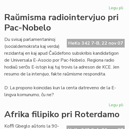
Legu pli
pri
He
Raŭmisma radiointervjuo pri
de
Pac-Nobelo
Es
15
Du svisaj parlamentaninoj
HeKo 342 7-B, 22 nov 07
(socialdemokrata kaj verda)
rezidantaj en kaj apud Ĉaŭdefono subskribis kandidatigon
de Universala E-Asocio por Pac-Nobelo. Regiona radio
hodiaŭ serĉis E-istojn kaj tuj trovis la adreson de KCE. Jen
resumo de la intervjuo, fakte raŭmisme respondita.
D: La propono koincidas kun la centa datreveno de la E-
lingva komunumo, ĉu ne?
Legu pli
pri
Ra
Afrika filipiko pri Roterdamo
rad
pri
Koﬃ Gbeglo aŭtoris la 90-