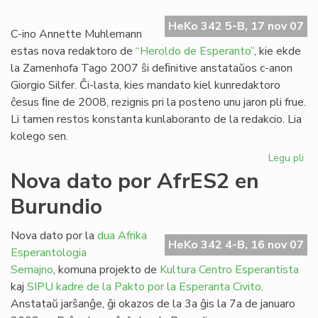
Ra
HeKo 342 5-B, 17 nov 07
dir
C-ino Annette Muhlemann
ne!
estas nova redaktoro de
“Heroldo de Esperanto”
, kie ekde
la Zamenhofa Tago 2007 ŝi deﬁnitive anstataŭos c-anon
Giorgio Silfer. Ĉi-lasta, kies mandato kiel kunredaktoro
ĉesus ﬁne de 2008, rezignis pri la posteno unu jaron pli frue.
Li tamen restos konstanta kunlaboranto de la redakcio. Lia
kolego sen.
Legu pli
pri
No
Nova dato por AfrES2 en
re
Burundio
po
"H
de
Nova dato por la
dua Afrika
HeKo 342 4-B, 16 nov 07
Es
Esperantologia
Semajno
, komuna projekto de
Kultura Centro Esperantista
kaj
SIPU
kadre de la Pakto por la Esperanta Civito
.
Anstataŭ jarŝanĝe, ĝi okazos de la 3a ĝis la 7a de januaro