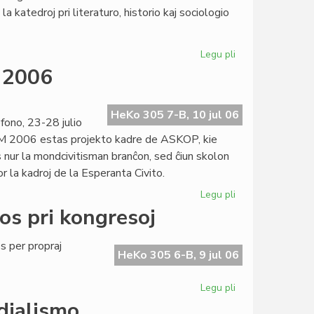
la
a katedroj pri literaturo, historio kaj sociologio
prediko!
Legu pli
pri
Esperantologia
M 2006
Fakultato
2007
invitas
HeKo 305 7-B, 10 jul 06
ono, 23-28 julio
M 2006 estas projekto kadre de ASKOP, kie
 nur la mondcivitisman branĉon, sed ĉiun skolon
r la kadroj de la Esperanta Civito.
Legu pli
pri
Definitiva
os pri kongresoj
kalendaro
de
 per propraj
SUM
HeKo 305 6-B, 9 jul 06
2006
Legu pli
pri
Heroldo
dialismo