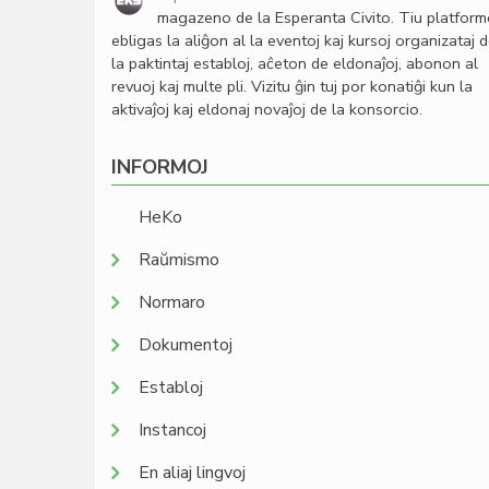
magazeno de la Esperanta Civito. Tiu platfor
ebligas la aliĝon al la eventoj kaj kursoj organizataj 
la paktintaj establoj, aĉeton de eldonaĵoj, abonon al
revuoj kaj multe pli. Vizitu ĝin tuj por konatiĝi kun la
aktivaĵoj kaj eldonaj novaĵoj de la konsorcio.
INFORMOJ
HeKo
Raŭmismo
Normaro
Dokumentoj
Establoj
Instancoj
En aliaj lingvoj