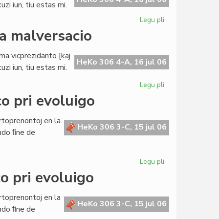
zi iun, tiu estas mi.
Legu pli
pri
Buller
da malversacio
evitas
akuzon
ama vicprezidanto [kaj
pri
HeKo 306 4-A, 16 jul 06
zi iun, tiu estas mi.
milda
malversacio
Legu pli
pri
Buller
o pri evoluigo
evitas
akuzon
rtoprenontoj en la
pri
HeKo 306 3-C, 15 jul 06
ndo ﬁne de
milda
malversacio
Legu pli
pri
La
o pri evoluigo
Civita
Banko
rtoprenontoj en la
en
HeKo 306 3-C, 15 jul 06
ndo ﬁne de
konferenco