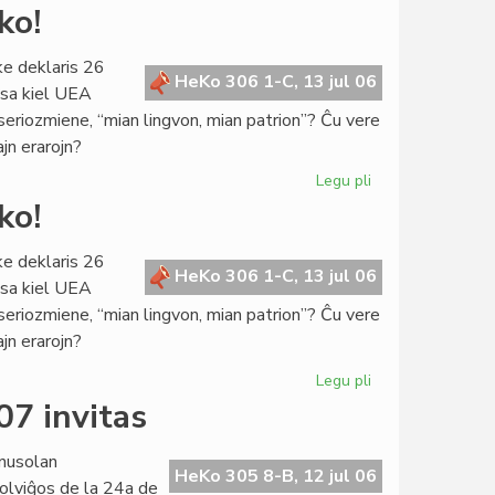
La
ko!
Konsulo
fariĝis
ke deklaris 26
universitata
HeKo 306 1-C, 13 jul 06
ksa kiel UEA
rektoro
 seriozmiene, “mian lingvon, mian patrion”? Ĉu vere
ajn erarojn?
Legu pli
pri
De
ko!
kia
pupitro
ke deklaris 26
venas
HeKo 306 1-C, 13 jul 06
ksa kiel UEA
la
 seriozmiene, “mian lingvon, mian patrion”? Ĉu vere
prediko!
ajn erarojn?
Legu pli
pri
De
07 invitas
kia
pupitro
nusolan
venas
HeKo 305 8-B, 12 jul 06
olviĝos de la 24a de