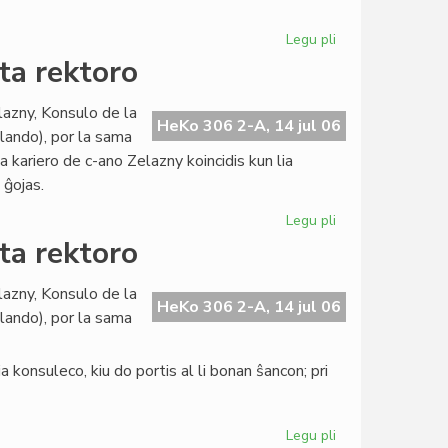
pri
evoluigo
Legu pli
pri
La
ta rektoro
Civita
banko
lazny, Konsulo de la
en
HeKo 306 2-A, 14 jul 06
llando), por la sama
konferenco
ia kariero de c-ano Zelazny koincidis kun lia
pri
 ĝojas.
evoluigo
Legu pli
pri
La
ta rektoro
Konsulo
fariĝis
lazny, Konsulo de la
universitata
HeKo 306 2-A, 14 jul 06
llando), por la sama
rektoro
 konsuleco, kiu do portis al li bonan ŝancon; pri
Legu pli
pri