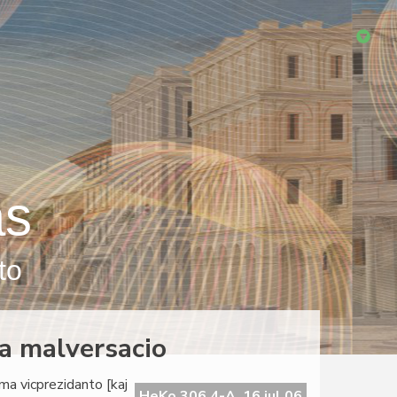
as
to
da malversacio
ama vicprezidanto [kaj
HeKo 306 4-A, 16 jul 06