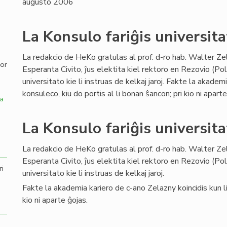
augusto 2006
,
La Konsulo fariĝis universita
La redakcio de HeKo gratulas al prof. d-ro hab. Walter Ze
por
Esperanta Civito, ĵus elektita kiel rektoro en Rezovio (Po
universitato kie li instruas de kelkaj jaroj. Fakte la akadem
konsuleco, kiu do portis al li bonan ŝancon; pri kio ni aparte
a
La Konsulo fariĝis universita
La redakcio de HeKo gratulas al prof. d-ro hab. Walter Ze
Esperanta Civito, ĵus elektita kiel rektoro en Rezovio (Po
ri
universitato kie li instruas de kelkaj jaroj.
Fakte la akademia kariero de c-ano Zelazny koincidis kun lia
kio ni aparte ĝojas.