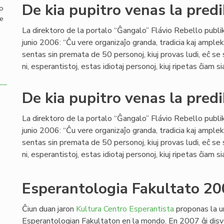
De kia pupitro venas la predi
mo
de
La direktoro de la portalo “Ĝangalo” Flávio Rebello publi
junio 2006: “Ĉu vere organizaĵo granda, tradicia kaj ample
sentas sin premata de 50 personoj, kiuj provas ludi, eĉ se
ni, esperantistoj, estas idiotaj personoj, kiuj ripetas ĉiam si
De kia pupitro venas la predi
La direktoro de la portalo “Ĝangalo” Flávio Rebello publi
junio 2006: “Ĉu vere organizaĵo granda, tradicia kaj ample
sentas sin premata de 50 personoj, kiuj provas ludi, eĉ se
ni, esperantistoj, estas idiotaj personoj, kiuj ripetas ĉiam si
Esperantologia Fakultato 20
Ĉiun duan jaron
Kultura Centro Esperantista
proponas la u
Esperantologian Fakultaton en la mondo. En 2007 ĝi disv