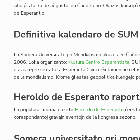
julio ĝis la 3a de aŭgusto, en Ĉaudefono. Okazos kursoj ĉe l
de Esperantio.
Definitiva kalendaro de SU
La Somera Universitato pri Mondialismo okazos en Ĉaŭdef
2006. Loka organizanto:
Kultura Centro Esperantista
. SU
estas reprezentata la Esperanta Civito. Ĝi tamen ne celas
de la mondialismo. Krome ĝi estas geopolitika klerigejo po
Heroldo de Esperanto raport
La populara informa gazeto
Heroldo de Esperanto
ĉeestos
korespondantoj gravajn eventojn de la kongresa sezono.
Somera universitato pri mon