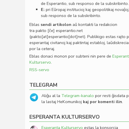
de Esperantio, sub responso de la subskribinto.
E:
pri Eŭropaj institucioj kaj geopolitikaj novaĵoj
sub responso de la subskribinto.
Eblas
sendi
artikolon
aŭ kontakti la redakcion
tra
pakto
[ĉe]
esperantio
.
net
(pakto[at]esperantio[dot]net)
. Publikigo estas rajto 
esperantaj civitanoj kaj paktintaj establoj, laŭdiskrecia
por la ceteraj.
Eblas donaci monon por subteni nin pere de
Esperant
Kulturservo
.
RSS-servo
TELEGRAM
Aliĝu al la
Telegram-kanalo
por resti ĝisdata p
la lastaj HeKomunikoj
kaj por komenti ilin
.
ESPERANTA KULTURSERVO
Esperanta Kulturservo
estas la konsorcia