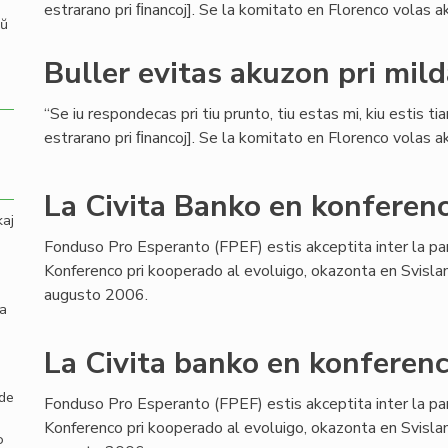
estrarano pri ﬁnancoj]. Se la komitato en Florenco volas aku
aŭ
Buller evitas akuzon pri mil
“Se iu respondecas pri tiu prunto, tiu estas mi, kiu estis ti
estrarano pri ﬁnancoj]. Se la komitato en Florenco volas aku
La Civita Banko en konferenc
kaj
Fonduso Pro Esperanto (FPEF) estis akceptita inter la pa
Konferenco pri kooperado al evoluigo, okazonta en Svisla
augusto 2006.
la
La Civita banko en konferenc
 de
Fonduso Pro Esperanto (FPEF) estis akceptita inter la pa
Konferenco pri kooperado al evoluigo, okazonta en Svisla
o