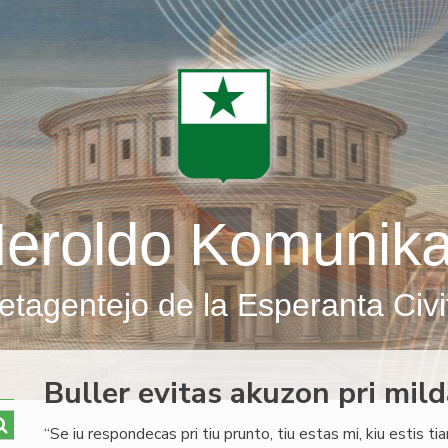
eroldo Komunik
etagentejo de la Esperanta Civi
Buller evitas akuzon pri mil
“Se iu respondecas pri tiu prunto, tiu estas mi, kiu estis ti