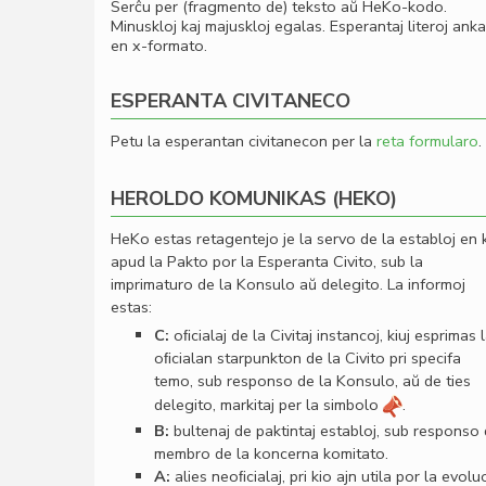
Serĉu per (fragmento de) teksto aŭ HeKo-kodo.
Minuskloj kaj majuskloj egalas. Esperantaj literoj ank
en x-formato.
ESPERANTA CIVITANECO
Petu la esperantan civitanecon per la
reta formularo
.
HEROLDO KOMUNIKAS (HEKO)
HeKo estas retagentejo je la servo de la establoj en 
apud la Pakto por la Esperanta Civito, sub la
imprimaturo de la Konsulo aŭ delegito. La informoj
estas:
C:
oﬁcialaj de la Civitaj instancoj, kiuj esprimas 
oﬁcialan starpunkton de la Civito pri specifa
temo, sub responso de la Konsulo, aŭ de ties
delegito, markitaj per la simbolo
.
B:
bultenaj de paktintaj establoj, sub responso
membro de la koncerna komitato.
A:
alies neoﬁcialaj, pri kio ajn utila por la evolu