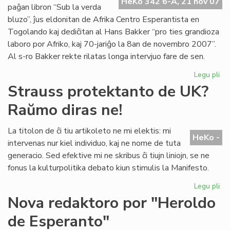
Pa
HeKo 342 6-A, 21 nov 07
paĝan libron “Sub la verda
No
bluzo”, ĵus eldonitan de Afrika Centro Esperantista en
Togolando kaj dediĉitan al Hans Bakker “pro ties grandioza
laboro por Afriko, kaj 70-jariĝo la 8an de novembro 2007”.
Al s-ro Bakker rekte rilatas longa intervjuo fare de sen.
Legu pli
pri
Afr
Strauss protektanto de UK?
fil
Raŭmo diras ne!
pri
Ro
La titolon de ĉi tiu artikoleto ne mi elektis: mi
HeKo -
intervenas nur kiel individuo, kaj ne nome de tuta
generacio. Sed efektive mi ne skribus ĉi tiujn liniojn, se ne
fonus la kulturpolitika debato kiun stimulis la Manifesto.
Legu pli
pri
St
Nova redaktoro por "Heroldo
pr
de Esperanto"
de
UK