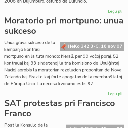
2008 en Buĵumburo, ĉefurbo de Burundio.
Legu pli
pri
No
Moratorio pri mortpuno: unua
da
sukceso
po
Af
en
Unua grava sukceso de la
HeKo 342 3-C, 16 nov 07
Bu
kampanjo kontraŭ
mortpuno en la tuta mondo: hieraŭ, per 99 voĉoj poraj, 52
kontraŭaj kaj 33 sindetenoj la tria komisiono de Unuiĝintaj
Nacioj aprobis la moratorian rezolucion proponitan de Nova
Zelando kaj Brazilo, kaj forte apogatan de la membroŝtatoj
de Eŭropa Unio. La necesa kvorumo estis 97.
Legu pli
pri
Mo
SAT protestas pri Francisco
pri
Franco
mo
un
su
Post la Konsulo de la