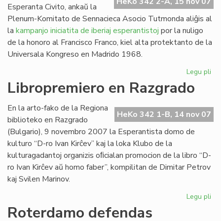
HeKo 342 2-A, 15 nov 07
Esperanta Civito, ankaŭ la
Plenum-Komitato de Sennacieca Asocio Tutmonda aliĝis al
la
kampanjo iniciatita de iberiaj esperantistoj
por la nuligo
de la honoro al Francisco Franco, kiel alta protektanto de la
Universala Kongreso en Madrido 1968.
Legu pli
pri
SA
Libropremiero en Razgrado
pr
pri
En la arto-fako de la Regiona
Fra
HeKo 342 1-B, 14 nov 07
biblioteko en Razgrado
Fr
(Bulgario), 9 novembro 2007 la Esperantista domo de
kulturo “D-ro Ivan Kirĉev” kaj la loka Klubo de la
kulturagadantoj organizis oﬁcialan promocion de la libro “D-
ro Ivan Kirĉev aŭ homo faber”, kompilitan de Dimitar Petrov
kaj Svilen Marinov.
Legu pli
pri
Li
Roterdamo defendas
en