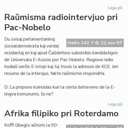
Legu pli
pri
He
Raŭmisma radiointervjuo pri
de
Pac-Nobelo
Es
15
Du svisaj parlamentaninoj
HeKo 342 7-B, 22 nov 07
(socialdemokrata kaj verda)
rezidantaj en kaj apud Ĉaŭdefono subskribis kandidatigon
de Universala E-Asocio por Pac-Nobelo. Regiona radio
hodiaŭ serĉis E-istojn kaj tuj trovis la adreson de KCE. Jen
resumo de la intervjuo, fakte raŭmisme respondita.
D: La propono koincidas kun la centa datreveno de la E-
lingva komunumo, ĉu ne?
Legu pli
pri
Ra
Afrika filipiko pri Roterdamo
rad
pri
Koﬃ Gbeglo aŭtoris la 90-