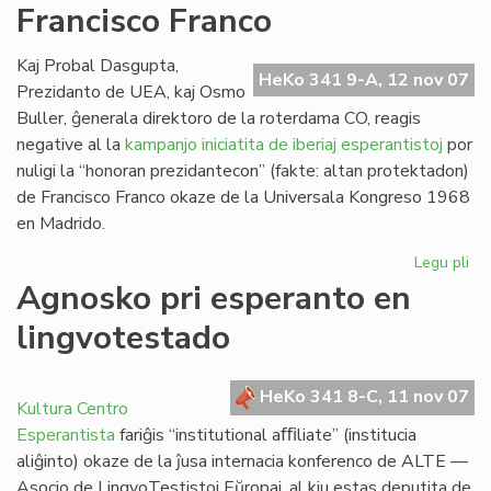
Francisco Franco
Ra
Kaj Probal Dasgupta,
HeKo 341 9-A, 12 nov 07
Prezidanto de UEA, kaj Osmo
Buller, ĝenerala direktoro de la roterdama CO, reagis
negative al la
kampanjo iniciatita de iberiaj esperantistoj
por
nuligi la “honoran prezidantecon” (fakte: altan protektadon)
de Francisco Franco okaze de la Universala Kongreso 1968
en Madrido.
Legu pli
pri
Ro
Agnosko pri esperanto en
de
lingvotestado
Fra
Fr
HeKo 341 8-C, 11 nov 07
Kultura Centro
Esperantista
fariĝis “institutional aﬃliate” (institucia
aliĝinto) okaze de la ĵusa internacia konferenco de ALTE —
Asocio de LingvoTestistoj Eŭropaj, al kiu estas deputita de