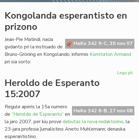
Kongolanda esperantisto en
prizono
Jean-Pie Matindi, nacia
HeKo 342 9-C, 30 nov 07
gvdanto pri la instruado de
Bruno-Gröning en Kongolando, informis
Komitaton Armand
pri sia sorto:
Legu pli
pri
Ko
Heroldo de Esperanto
esp
15:2007
en
pr
Regule aperis la 15a numero
HeKo 342 8-B, 27 nov 08
de
“Heroldo de Esperanto”
en
la jaro 2007, per kiu prove
debutas la nova redaktorino
, la
23-jara profesia ĵurnalistino Aneto Muhlemann, denaska
esperantistino.