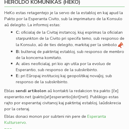
HEROLDO KOMUNIKAS (HEKO)
HeKo estas retagentejo je la servo de la establoj en kaj apud la
Pakto por la Esperanta Civito, sub la imprimaturo de la Konsulo
aŭ delegito. La informoj estas:
C:
oﬁcialaj de la Civitaj instancoj, kiuj esprimas la oﬁcialan
starpunkton de la Civito pri specifa temo, sub responso de
la Konsulo, aŭ de ties delegito, markitaj per la simbolo
.
B:
bultenaj de paktintaj establoj, sub responso de membro
de la koncerna komitato.
A:
alies neoﬁcialaj, pri kio ajn utila por la evoluo de
Esperantio, sub responso de la subskribinto.
E:
pri Eŭropaj institucioj kaj geopolitikaj novaĵoj, sub
responso de la subskribinto.
Eblas
sendi
artikolon
aŭ kontakti la redakcion tra
pakto
[ĉe]
esperantio
.
net
(pakto[at]esperantio[dot]net)
. Publikigo estas
rajto por esperantaj civitanoj kaj paktintaj establoj, laŭdiskrecia
por la ceteraj.
Eblas donaci monon por subteni nin pere de
Esperanta
Kulturservo
.