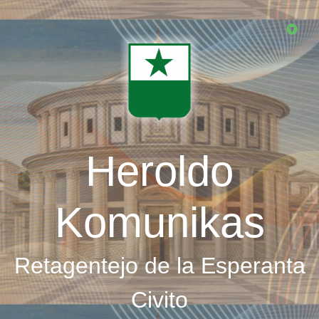
Skip
to
main
content
Heroldo
Komunikas
Retagentejo de la Esperanta
Civito