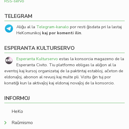
RSS-servo
TELEGRAM
Aliĝu al la
Telegram-kanalo
por resti ĝisdata pri la lastaj
HeKomunikoj
kaj por komenti ilin
.
ESPERANTA KULTURSERVO
Esperanta Kulturservo
estas la konsorcia magazeno de la
Esperanta Civito. Tiu platformo ebligas la aliĝon al la
eventoj kaj kursoj organizataj de la paktintaj establoj, aĉeton de
eldonaĵoj, abonon al revuoj kaj multe pli. Vizitu ĝin tuj por
konatiĝi kun la aktivaĵoj kaj eldonaj novaĵoj de la konsorcio.
INFORMOJ
HeKo
Raŭmismo