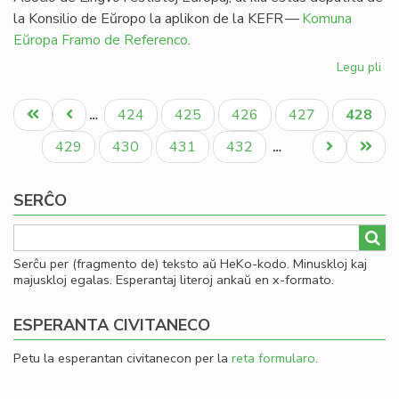
la Konsilio de Eŭropo la aplikon de la KEFR —
Komuna
Eŭropa Framo de Referenco
.
Legu pli
pri
Ag
Pagination
pri
Unua
Antaŭa
Paĝo
Paĝo
Paĝo
Paĝo
Aktual
424
425
426
427
428
…
es
paĝo
paĝo
paĝo
en
Paĝo
Paĝo
Paĝo
Paĝo
Next
Last
429
430
431
432
…
li
page
page
SERĈO
Serĉu per (fragmento de) teksto aŭ HeKo-kodo. Minuskloj kaj
majuskloj egalas. Esperantaj literoj ankaŭ en x-formato.
ESPERANTA CIVITANECO
Petu la esperantan civitanecon per la
reta formularo
.