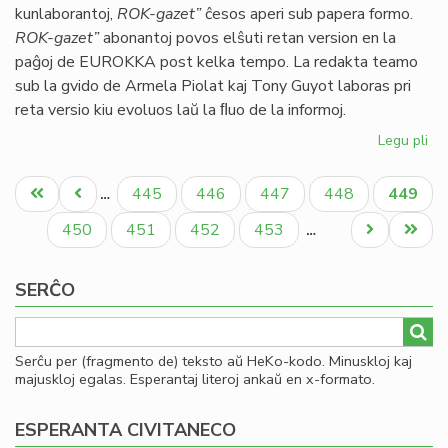
kunlaborantoj,
ROK-gazet”
ĉesos aperi sub papera formo.
ok
ROK-gazet”
abonantoj povos elŝuti retan version en la
LF
paĝoj de EUROKKA post kelka tempo. La redakta teamo
sub la gvido de Armela Piolat kaj Tony Guyot laboras pri
reta versio kiu evoluos laŭ la ﬂuo de la informoj.
Legu pli
pri
Ro
Pagination
Ga
Unua
Antaŭa
Paĝo
Paĝo
Paĝo
Paĝo
Aktual
445
446
447
448
449
…
sin
paĝo
paĝo
paĝo
mor
Paĝo
Paĝo
Paĝo
Paĝo
Next
Last
450
451
452
453
…
page
page
SERĈO
Serĉu per (fragmento de) teksto aŭ HeKo-kodo. Minuskloj kaj
majuskloj egalas. Esperantaj literoj ankaŭ en x-formato.
ESPERANTA CIVITANECO