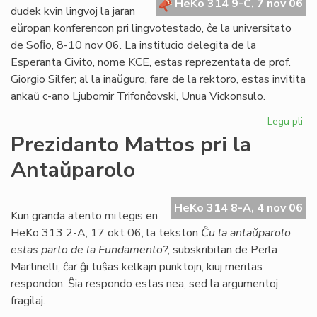
HeKo 314 9-C, 7 nov 06
Bu
dudek kvin lingvoj la jaran
eŭropan konferencon pri lingvotestado, ĉe la universitato
de Soﬁo, 8-10 nov 06. La institucio delegita de la
Esperanta Civito, nome KCE, estas reprezentata de prof.
Giorgio Silfer; al la inaŭguro, fare de la rektoro, estas invitita
ankaŭ c-ano Ljubomir Trifonĉovski, Unua Vickonsulo.
Legu pli
pri
Li
Prezidanto Mattos pri la
Si
Antaŭparolo
en
eŭ
ko
HeKo 314 8-A, 4 nov 06
Kun granda atento mi legis en
HeKo 313 2-A, 17 okt 06, la tekston
Ĉu la antaŭparolo
estas parto de la Fundamento?
, subskribitan de Perla
Martinelli, ĉar ĝi tuŝas kelkajn punktojn, kiuj meritas
respondon. Ŝia respondo estas nea, sed la argumentoj
fragilaj.