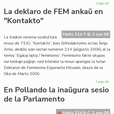
Legu pli
pri
Pr
La deklaro de FEM ankaŭ en
Ma
"Kontakto"
pri
la
An
HeKo 314 7-B, 3 nov 06
La tradicie renoma socikultura
revuo de TEJO, “Kontakto”, kies ĉefredaktorino estas Ĵenja
Amis, dediĉis sian lastan numeron 214 (aŭgusto 2006) al la
temoj “Egalaj rajtoj / feminismo”. Feminismo fakte okupas
nur kelkajn paĝojn, sed interalie la revuo aperigas la tutan
Deklaron de Feminisma Esperanta Movado, okaze de la
Oka de Marto 2006.
Legu pli
pri
La
En Pollando la inaŭgura sesio
de
de la Parlamento
de
FE
an
HeKo 314 6-C, 2 nov 06
en