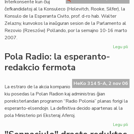
Interkonsente kun ĉiuj
"K
ĉefkandidatoj al la Konsuleco (Holevitch, Rooke, Silfer), la
Konsulo de la Esperanta Civito, prof. d-ro hab. Walter
Zelazny, kunvokos la inaŭguran sesion de la Parlamento al
Rezovio (Rzeszów) Pollando, por la semajno 10-16 marto
2007.
Legu pli
pri
En
Pola Radio: la esperanto-
Po
redakcio fermota
la
in
ses
HeKo 314 5-A, 2 nov 06
de
La estraro de la akcia kompanio
la
kiu posedas la Polan Radion kaj administras ĝian
Pa
poreksterlandan programon “Radio Polonia” planas forigi la
esperanto-elsendojn. La deﬁnitiva decido apartenas al la
pola Ministerio pri Eksteraj Aferoj.
Legu pli
pri
Po