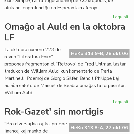
kial? Simple, ĉar la togolandanoj de AO klopodis, ke
afrikanoj enprofundiĝu en Esperantajn aferojn.
Legu pli
pri
La
Omaĝo al Auld en la oktobra
to
LF
Es
kr
La oktobra numero 223 de
HeKo 313 9-B, 28 okt 06
revuo “Literatura Foiro”
proponas fragmenton el “Retrovo” de Fred Uhlman, lastan
tradukon de William Auld, kun komentario de Perla
Martinelli. Poemoj de Giorgio Silfer, Benoit Philippe kaj
adiaŭa saluto de Manuel de Seabra omaĝas la forpasintan
William Auld.
Legu pli
pri
Om
Rok-Gazet' sin mortigis
al
Au
“Pro diversaj kialoj, kaj precipe
en
HeKo 313 8-A, 27 okt 06
ﬁnancaj kaj manko de
la