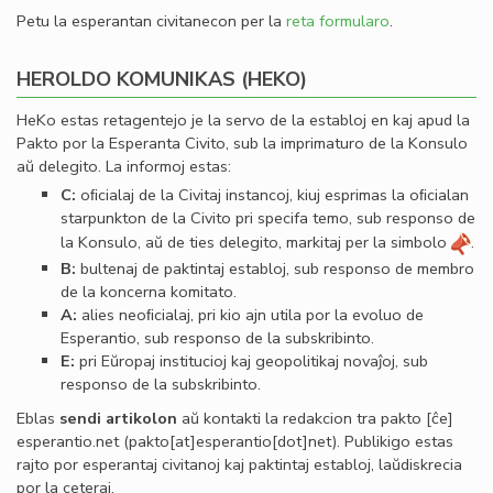
Petu la esperantan civitanecon per la
reta formularo
.
HEROLDO KOMUNIKAS (HEKO)
HeKo estas retagentejo je la servo de la establoj en kaj apud la
Pakto por la Esperanta Civito, sub la imprimaturo de la Konsulo
aŭ delegito. La informoj estas:
C:
oﬁcialaj de la Civitaj instancoj, kiuj esprimas la oﬁcialan
starpunkton de la Civito pri specifa temo, sub responso de
la Konsulo, aŭ de ties delegito, markitaj per la simbolo
.
B:
bultenaj de paktintaj establoj, sub responso de membro
de la koncerna komitato.
A:
alies neoﬁcialaj, pri kio ajn utila por la evoluo de
Esperantio, sub responso de la subskribinto.
E:
pri Eŭropaj institucioj kaj geopolitikaj novaĵoj, sub
responso de la subskribinto.
Eblas
sendi
artikolon
aŭ kontakti la redakcion tra
pakto
[ĉe]
esperantio
.
net
(pakto[at]esperantio[dot]net)
. Publikigo estas
rajto por esperantaj civitanoj kaj paktintaj establoj, laŭdiskrecia
por la ceteraj.