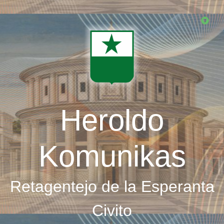
Skip
to
main
content
Heroldo
Komunikas
Retagentejo de la Esperanta
Civito