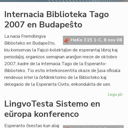
Internacia Biblioteka Tago
2007 en Budapeŝto
La nacia Fremdlingva
HeKo 315 1-C, 8 nov 06
Biblioteko en Budapeŝto,
kiu konservas la Fajszi-kolektaĵon de esperantaj libroj kaj
periodaĵoj, organizos semajnan aranĝon meze de oktobro
2007, kadre de la Internacia Tago de la Esperanto-
Biblioteko. Tio estis interkonsentita okaze de ĵusa oﬁciala
rendevuo inter la ĉefdirektorino de la Biblioteko kaj
delegacio de la Esperanta Civito, enkondukita de sen.
Legu pli
pri
Int
LingvoTesta Sistemo en
Bib
eŭropa konferenco
Ta
20
en
Esperanto ĉeestas kun aliaj