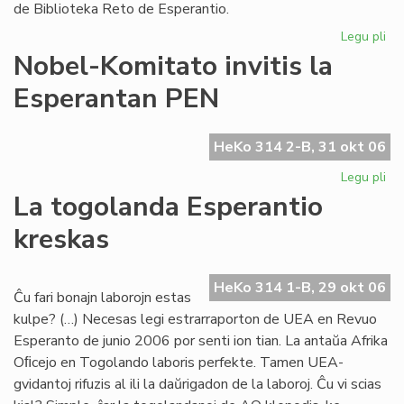
de Biblioteka Reto de Esperantio.
Legu pli
pri
Bib
Nobel-Komitato invitis la
Ret
Esperantan PEN
pr
la
dir
HeKo 314 2-B, 31 okt 06
Legu pli
pri
No
La togolanda Esperantio
Ko
kreskas
inv
la
Es
HeKo 314 1-B, 29 okt 06
PE
Ĉu fari bonajn laborojn estas
kulpe? (…) Necesas legi estrarraporton de UEA en Revuo
Esperanto de junio 2006 por senti ion tian. La antaŭa Afrika
Oﬁcejo en Togolando laboris perfekte. Tamen UEA-
gvidantoj rifuzis al ili la daŭrigadon de la laboroj. Ĉu vi scias