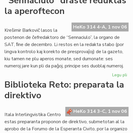
"Sennaciulo" draste reduktas
Rad
la aperoftecon
la
es
re
HeKo 314 4-A, 1 nov 06
fe
Kreŝimir Barkoviĉ lasos la
postenon de ĉefredaktoro de “Sennaciulo”, la organo de
SAT, ﬁne de decembro. Li restos en la redakta stabo (por
lingva kontrolo kaj korekto de presprovaĵoj) de la gazeto,
kiu tamen ne plu aperos monate, sed dumonate: ses
numeroj jare kun pli da paĝoj, principe ses duoblaj numeroj.
Legu pli
pri
"S
Biblioteka Reto: preparata la
dr
direktivo
re
la
ap
HeKo 314 3-C, 1 nov 06
Itala Interlingvistika Centro
estas preparanta proponon de direktivo, submetotan al la
aprobo de la Forumo de la Esperanta Civito, por la organizo