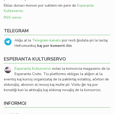
Eblas donaci monon por subteni nin pere de
Esperanta
Kulturservo
.
RSS-servo
TELEGRAM
Aliĝu al la
Telegram-kanalo
por resti ĝisdata pri la lastaj
HeKomunikoj
kaj por komenti ilin
.
ESPERANTA KULTURSERVO
Esperanta Kulturservo
estas la konsorcia magazeno de la
Esperanta Civito. Tiu platformo ebligas la aliĝon al la
eventoj kaj kursoj organizataj de la paktintaj establoj, aĉeton de
eldonaĵoj, abonon al revuoj kaj multe pli. Vizitu ĝin tuj por
konatiĝi kun la aktivaĵoj kaj eldonaj novaĵoj de la konsorcio.
INFORMOJ